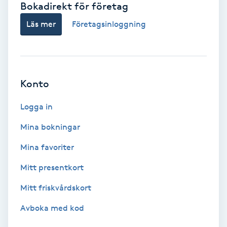
Bokadirekt för företag
Babylights
Läs mer
Företagsinloggning
Balayage
Bambumassage
Konto
Barber
Logga in
Mina bokningar
Barnklippning
Mina favoriter
BIAB
Mitt presentkort
Mitt friskvårdskort
Blowout
Avboka med kod
Bottenfärg