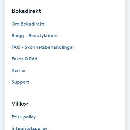
Bokadirekt
Brynformning
Om Bokadirekt
Brynfärgning
Blogg - Beautylabbet
Brynplockning
FAQ - Skönhetsbehandlingar
Fakta & Råd
Bröllopsuppsättning
C
Karriär
Support
Celluliter
Coachning
Villkor
Color correction
Etisk policy
Integritetspolicy