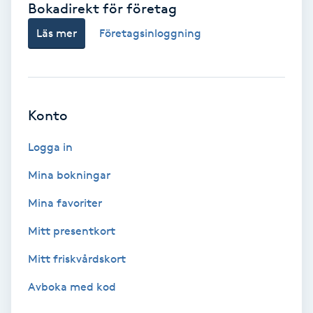
Bokadirekt för företag
Babylights
Läs mer
Företagsinloggning
Balayage
Bambumassage
Konto
Barber
Logga in
Mina bokningar
Barnklippning
Mina favoriter
BIAB
Mitt presentkort
Mitt friskvårdskort
Blowout
Avboka med kod
Bottenfärg