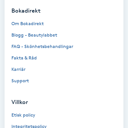
Bokadirekt
Brynformning
Om Bokadirekt
Brynfärgning
Blogg - Beautylabbet
Brynplockning
FAQ - Skönhetsbehandlingar
Fakta & Råd
Bröllopsuppsättning
C
Karriär
Support
Celluliter
Coachning
Villkor
Color correction
Etisk policy
Integritetspolicy