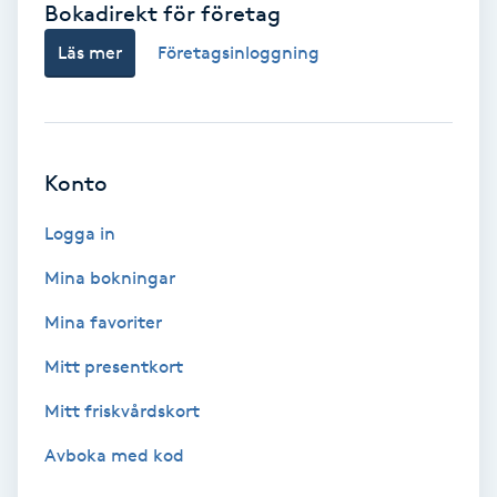
Bokadirekt för företag
Babylights
Läs mer
Företagsinloggning
Balayage
Bambumassage
Konto
Barber
Logga in
Mina bokningar
Barnklippning
Mina favoriter
BIAB
Mitt presentkort
Mitt friskvårdskort
Blowout
Avboka med kod
Bottenfärg