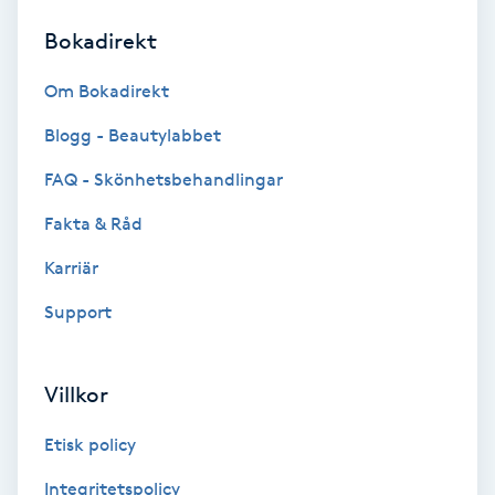
Bokadirekt
Brynformning
Om Bokadirekt
Brynfärgning
Blogg - Beautylabbet
Brynplockning
FAQ - Skönhetsbehandlingar
Fakta & Råd
Bröllopsuppsättning
C
Karriär
Support
Celluliter
Coachning
Villkor
Color correction
Etisk policy
Integritetspolicy