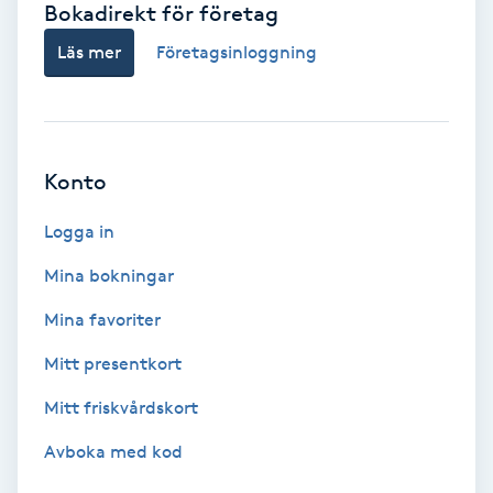
Bokadirekt för företag
Babylights
Läs mer
Företagsinloggning
Balayage
Bambumassage
Konto
Barber
Logga in
Mina bokningar
Barnklippning
Mina favoriter
BIAB
Mitt presentkort
Mitt friskvårdskort
Blowout
Avboka med kod
Bottenfärg