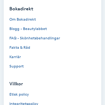
Bokadirekt
Brynformning
Om Bokadirekt
Brynfärgning
Blogg - Beautylabbet
Brynplockning
FAQ - Skönhetsbehandlingar
Fakta & Råd
Bröllopsuppsättning
C
Karriär
Support
Celluliter
Coachning
Villkor
Color correction
Etisk policy
Integritetspolicy