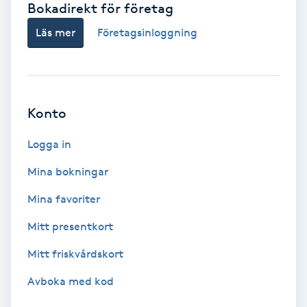
Bokadirekt för företag
Babylights
Läs mer
Företagsinloggning
Balayage
Bambumassage
Konto
Barber
Logga in
Mina bokningar
Barnklippning
Mina favoriter
BIAB
Mitt presentkort
Mitt friskvårdskort
Blowout
Avboka med kod
Bottenfärg