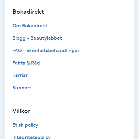
Bokadirekt
Brynformning
Om Bokadirekt
Brynfärgning
Blogg - Beautylabbet
Brynplockning
FAQ - Skönhetsbehandlingar
Fakta & Råd
Bröllopsuppsättning
C
Karriär
Support
Celluliter
Coachning
Villkor
Color correction
Etisk policy
Integritetspolicy