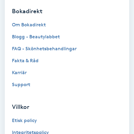
Bokadirekt
Brynformning
Om Bokadirekt
Brynfärgning
Blogg - Beautylabbet
Brynplockning
FAQ - Skönhetsbehandlingar
Fakta & Råd
Bröllopsuppsättning
C
Karriär
Support
Celluliter
Coachning
Villkor
Color correction
Etisk policy
Integritetspolicy