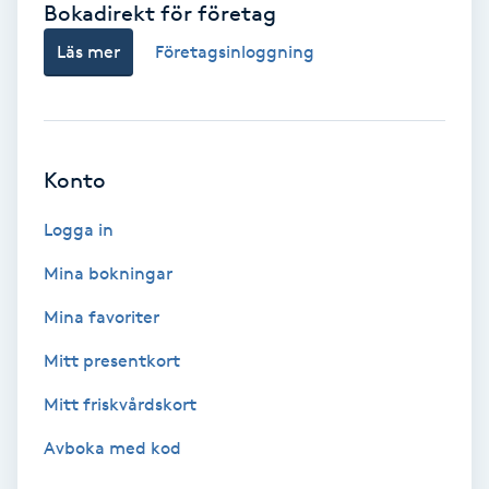
Bokadirekt för företag
Babylights
Läs mer
Företagsinloggning
Balayage
Bambumassage
Konto
Barber
Logga in
Mina bokningar
Barnklippning
Mina favoriter
BIAB
Mitt presentkort
Mitt friskvårdskort
Blowout
Avboka med kod
Bottenfärg