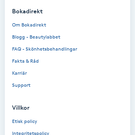
Bokadirekt
Brynformning
Om Bokadirekt
Brynfärgning
Blogg - Beautylabbet
Brynplockning
FAQ - Skönhetsbehandlingar
Fakta & Råd
Bröllopsuppsättning
C
Karriär
Support
Celluliter
Coachning
Villkor
Color correction
Etisk policy
Integritetspolicy