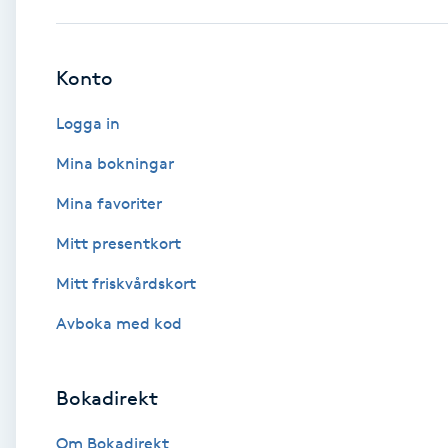
Babylights
Konto
Balayage
Logga in
Bambumassage
Mina bokningar
Mina favoriter
Barber
Mitt presentkort
Barnklippning
Mitt friskvårdskort
BIAB
Avboka med kod
Blowout
Bokadirekt
Bottenfärg
Om Bokadirekt