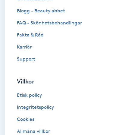
Blogg - Beautylabbet
Brynformning
FAQ - Skönhetsbehandlingar
Brynfärgning
Fakta & Råd
Brynplockning
Karriär
Support
Bröllopsuppsättning
C
Villkor
Celluliter
Etisk policy
Coachning
Integritetspolicy
Cookies
Color correction
Allmäna villkor