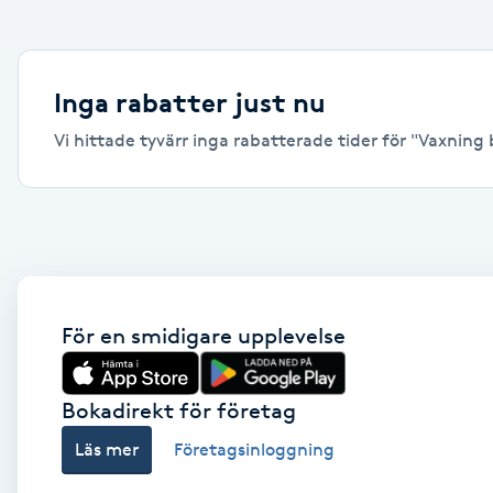
Alternativmedicin
Andningsmassage
Inga rabatter just nu
Vi hittade tyvärr inga rabatterade tider för "Vaxning br
Ansiktslyft utan kirurgi
Aromamassage
Ashtanga Yoga
Ayurveda
För en smidigare upplevelse
Ayurvedisk Massage
Bokadirekt för företag
Läs mer
Företagsinloggning
Ansiktsbehandling djuprengörande
B