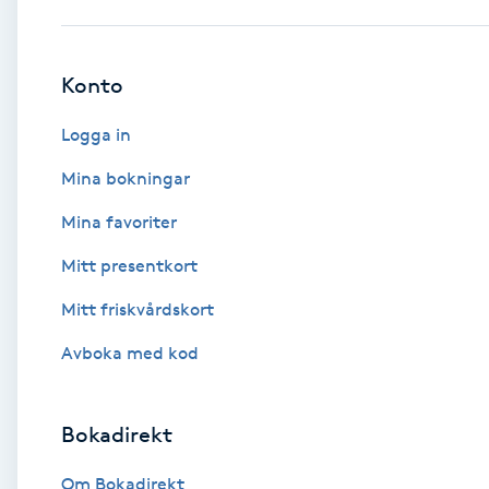
Babylights
Konto
Balayage
Logga in
Bambumassage
Mina bokningar
Mina favoriter
Barber
Mitt presentkort
Barnklippning
Mitt friskvårdskort
BIAB
Avboka med kod
Blowout
Bokadirekt
Bottenfärg
Om Bokadirekt