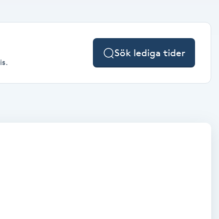
Sök lediga tider
is.