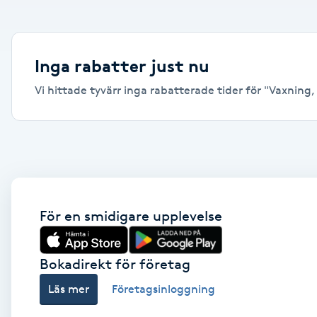
Alternativmedicin
Andningsmassage
Inga rabatter just nu
Vi hittade tyvärr inga rabatterade tider för "Vaxning, V
Ansiktslyft utan kirurgi
Aromamassage
Ashtanga Yoga
Ayurveda
För en smidigare upplevelse
Ayurvedisk Massage
Bokadirekt för företag
Läs mer
Företagsinloggning
Ansiktsbehandling djuprengörande
B