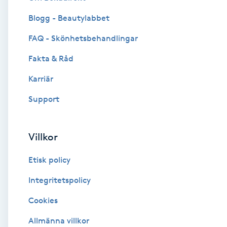
Blogg - Beautylabbet
Brynformning
FAQ - Skönhetsbehandlingar
Brynfärgning
Fakta & Råd
Brynplockning
Karriär
Support
Bröllopsuppsättning
C
Villkor
Celluliter
Etisk policy
Coachning
Integritetspolicy
Cookies
Color correction
Allmänna villkor