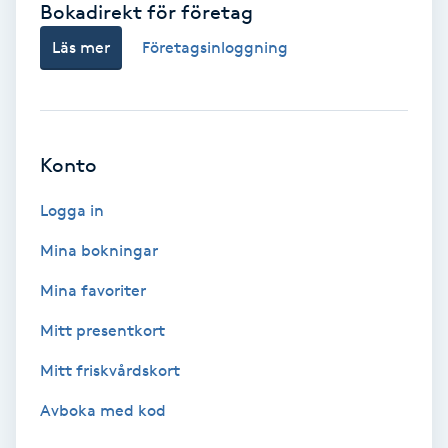
Bokadirekt för företag
Babylights
Läs mer
Företagsinloggning
Balayage
Bambumassage
Konto
Barber
Logga in
Mina bokningar
Barnklippning
Mina favoriter
BIAB
Mitt presentkort
Mitt friskvårdskort
Blowout
Avboka med kod
Bottenfärg