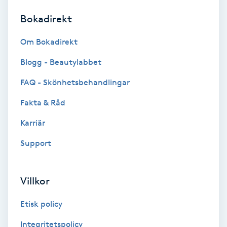
Bokadirekt
Brynformning
Om Bokadirekt
Brynfärgning
Blogg - Beautylabbet
Brynplockning
FAQ - Skönhetsbehandlingar
Fakta & Råd
Bröllopsuppsättning
C
Karriär
Support
Celluliter
Coachning
Villkor
Color correction
Etisk policy
Integritetspolicy