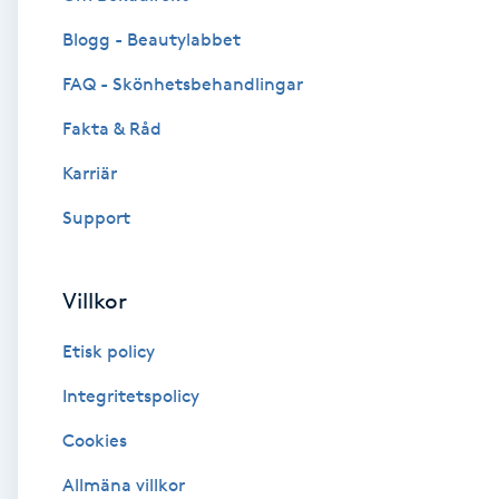
Blogg - Beautylabbet
Brynformning
FAQ - Skönhetsbehandlingar
Brynfärgning
Fakta & Råd
Brynplockning
Karriär
Support
Bröllopsuppsättning
C
Villkor
Celluliter
Etisk policy
Coachning
Integritetspolicy
Cookies
Color correction
Allmäna villkor