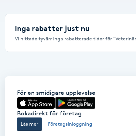
Alternativmedicin
Andningsmassage
Inga rabatter just nu
Vi hittade tyvärr inga rabatterade tider för "Veterinär,
Ansiktslyft utan kirurgi
Aromamassage
Ashtanga Yoga
Ayurveda
För en smidigare upplevelse
Ayurvedisk Massage
Bokadirekt för företag
Läs mer
Företagsinloggning
Ansiktsbehandling djuprengörande
B