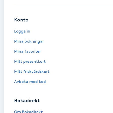
Babylights
Konto
Balayage
Logga in
Bambumassage
Mina bokningar
Mina favoriter
Barber
Mitt presentkort
Barnklippning
Mitt friskvårdskort
BIAB
Avboka med kod
Blowout
Bokadirekt
Bottenfärg
Om Bokadirekt