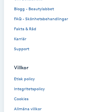
Blogg - Beautylabbet
Brynformning
FAQ - Skönhetsbehandlingar
Brynfärgning
Fakta & Råd
Brynplockning
Karriär
Support
Bröllopsuppsättning
C
Villkor
Celluliter
Etisk policy
Coachning
Integritetspolicy
Cookies
Color correction
Allmäna villkor