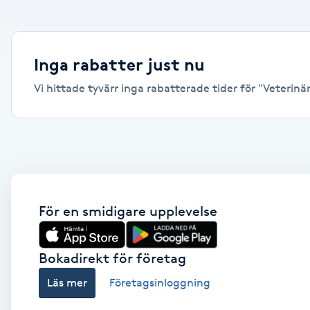
Alternativmedicin
Andningsmassage
Inga rabatter just nu
Vi hittade tyvärr inga rabatterade tider för "Veterinär,
Ansiktslyft utan kirurgi
Aromamassage
Ashtanga Yoga
Ayurveda
För en smidigare upplevelse
Ayurvedisk Massage
Bokadirekt för företag
Läs mer
Företagsinloggning
Ansiktsbehandling djuprengörande
B