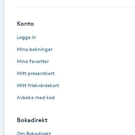
Babylights
Konto
Balayage
Logga in
Bambumassage
Mina bokningar
Mina favoriter
Barber
Mitt presentkort
Barnklippning
Mitt friskvårdskort
BIAB
Avboka med kod
Blowout
Bokadirekt
Bottenfärg
Om Bokadirekt