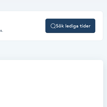
Sök lediga tider
s.