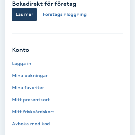
Bokadirekt för företag
Babylights
Läs mer
Företagsinloggning
Balayage
Bambumassage
Konto
Barber
Logga in
Mina bokningar
Barnklippning
Mina favoriter
BIAB
Mitt presentkort
Mitt friskvårdskort
Blowout
Avboka med kod
Bottenfärg