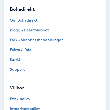
Bokadirekt
Brynformning
Om Bokadirekt
Brynfärgning
Blogg - Beautylabbet
Brynplockning
FAQ - Skönhetsbehandlingar
Fakta & Råd
Bröllopsuppsättning
C
Karriär
Support
Celluliter
Coachning
Villkor
Color correction
Etisk policy
Integritetspolicy