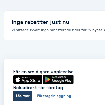
Alternativmedicin
Andningsmassage
Inga rabatter just nu
Vi hittade tyvärr inga rabatterade tider för "Vinyasa Yo
Ansiktslyft utan kirurgi
Aromamassage
Ashtanga Yoga
Ayurveda
För en smidigare upplevelse
Ayurvedisk Massage
Bokadirekt för företag
Läs mer
Företagsinloggning
Ansiktsbehandling djuprengörande
B