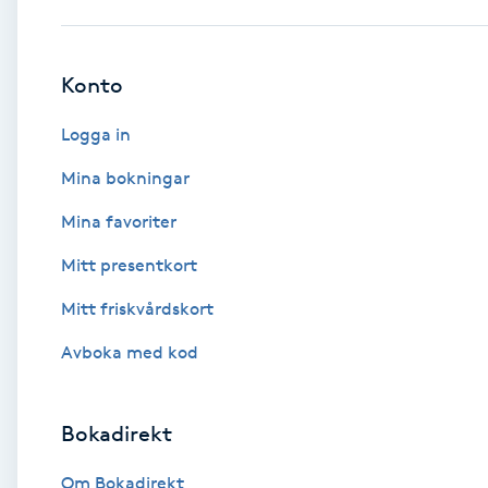
Babylights
Konto
Balayage
Logga in
Bambumassage
Mina bokningar
Mina favoriter
Barber
Mitt presentkort
Barnklippning
Mitt friskvårdskort
BIAB
Avboka med kod
Blowout
Bokadirekt
Bottenfärg
Om Bokadirekt