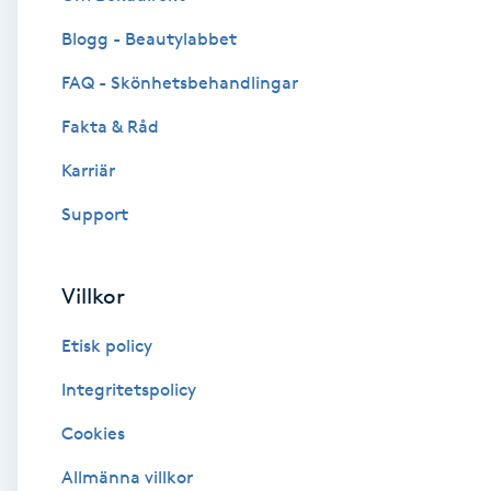
Blogg - Beautylabbet
Brynformning
FAQ - Skönhetsbehandlingar
Brynfärgning
Fakta & Råd
Brynplockning
Karriär
Support
Bröllopsuppsättning
C
Villkor
Celluliter
Etisk policy
Coachning
Integritetspolicy
Cookies
Color correction
Allmänna villkor