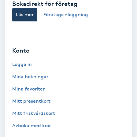
Bokadirekt för företag
Babylights
Läs mer
Företagsinloggning
Balayage
Bambumassage
Konto
Barber
Logga in
Mina bokningar
Barnklippning
Mina favoriter
BIAB
Mitt presentkort
Mitt friskvårdskort
Blowout
Avboka med kod
Bottenfärg