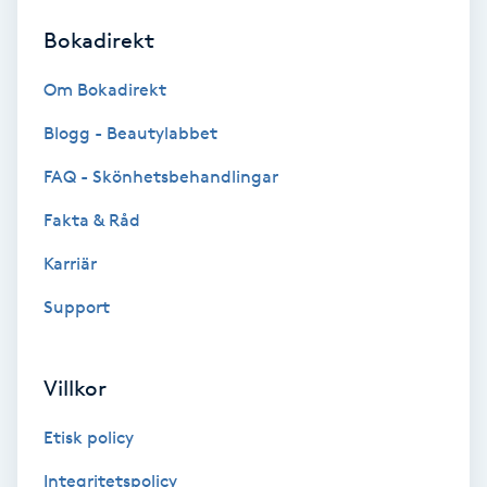
Bokadirekt
Brynformning
Om Bokadirekt
Brynfärgning
Blogg - Beautylabbet
Brynplockning
FAQ - Skönhetsbehandlingar
Fakta & Råd
Bröllopsuppsättning
C
Karriär
Support
Celluliter
Coachning
Villkor
Color correction
Etisk policy
Integritetspolicy