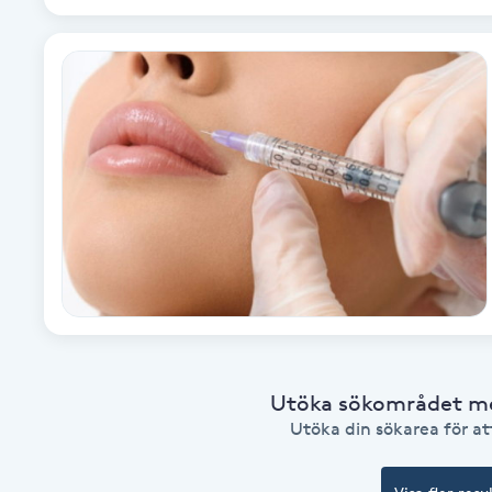
Cryoterapi
D
Damklippning
Dermapen
Diamantslipning
E
Enzympeeling
Extensions
Utöka sökområdet med
Utöka din sökarea för att
Extensions borttagning