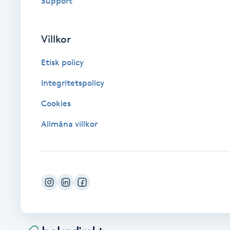
Support
Fransk manikyr
Villkor
Fransrengöring
Etisk policy
Frekvensterapi
Integritetspolicy
Friskvård
Cookies
Allmäna villkor
Friskvårdsmassage
Frisör
Funktionsanalys
Färgning