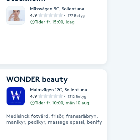
Mässvägen 9C
,
Sollentuna
4.9
177 Betyg
Tider fr. 15:00, Idag
WONDER beauty
Malmvägen 12C
,
Sollentuna
4.9
1312 Betyg
Tider fr. 10:00, mån 10 aug.
Medisinck fotvård, frisör, fransar&bryn,
manikyr, pedikyr, massage epassi, benify