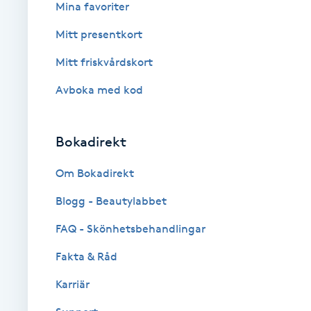
Mina favoriter
Fotsvamp
Mitt presentkort
Fotvård
Mitt friskvårdskort
Avboka med kod
Fransar
Fransborttagning
Bokadirekt
Om Bokadirekt
Fransfärgning
Blogg - Beautylabbet
Fransförlängning
FAQ - Skönhetsbehandlingar
Fransförlängning Megavolym
Fakta & Råd
Karriär
Fransförlängning Volym