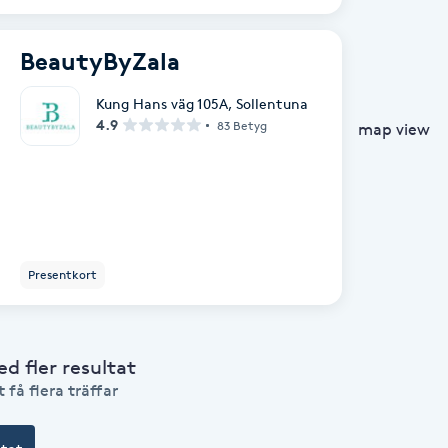
BeautyByZala
Kung Hans väg 105A
,
Sollentuna
4.9
83 Betyg
map view
Presentkort
 fler resultat
 få flera träffar