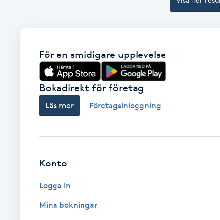
Visa fler resu
Eyeliner-tatuering
F
Face framing
För en smidigare upplevelse
Faceliftmassage
Bokadirekt för företag
Fet hårbotten
Läs mer
Företagsinloggning
Fettreducering
Fibromassage
Konto
Fillers
Logga in
Mina bokningar
Fotmassage