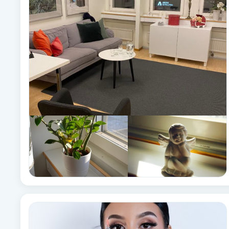
Alternativmedicin
Andningsmassage
Ansiktslyft utan kirurgi
Aromamassage
Ashtanga Yoga
Ayurveda
Ayurvedisk Massage
Ansiktsbehandling djuprengörande
B