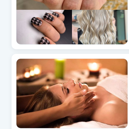
Brynformning
Brynfärgning
Brynplockning
Bröllopsuppsättning
C
Celluliter
Coachning
Color correction