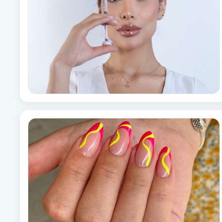
Babylights
Balayage
Bambumassage
Barber
Barnklippning
BIAB
Blowout
Bottenfärg