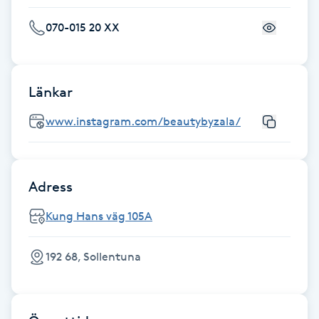
F
070-015 20 XX
Face framing
Länkar
Faceliftmassage
www.instagram.com/beautybyzala/
Fet hårbotten
Fettreducering
Adress
Fibromassage
Kung Hans väg 105A
Fillers
192 68, Sollentuna
Fotmassage