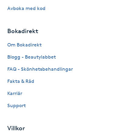
Föning
Avboka med kod
G
Bokadirekt
Gel naglar
Om Bokadirekt
Gelenaglar
Blogg - Beautylabbet
Gellack
FAQ - Skönhetsbehandlingar
Fakta & Råd
Gellack med förstärkning
Karriär
Gravidmassage
Support
Gravidyoga
Villkor
Gruppträning