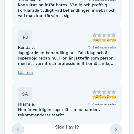
Konsultation inför botox. Vänlig och proffsig.
Förklarade tydligt vad behandlingen innebär och
Brynformning
vad man kan förvänta sig.
Brynfärgning
RJ
till
Zala Bawa
Brynplockning
Randa J.
för 6 månader sedan
Jag gjorde en behandling hos Zala idag och är
supernöjd redan nu. Hon är jättefin som person,
Bröllopsuppsättning
med ett varmt och professionellt bemötande,
väldigt trevlig och trygg. Hon har så lätta
C
Läs mer
händer, det gjorde inte ont alls under
behandlingen. Även om jag fortfarande väntar
Celluliter
på det slutliga resultatet känner jag mig redan
väldigt nöjd. En fantastisk upplevelse, jag
SA
rekommenderar henne varmt
till
Zala Bawa
Coachning
shams a.
för 6 månader sedan
Hon är verkligen super lätt med handen,
rekommenderar starkt!
Color correction
Sida
1
av
19