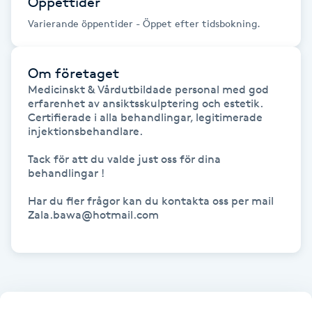
Öppettider
Fotsvamp
Varierande öppentider - Öppet efter tidsbokning.
Fotvård
Om företaget
Medicinskt & Vårdutbildade personal med god 
Fransar
erfarenhet av ansiktsskulptering och estetik. 
Certifierade i alla behandlingar, legitimerade 
Fransborttagning
injektionsbehandlare. 

Tack för att du valde just oss för dina 
Fransfärgning
behandlingar ! 

Har du fler frågor kan du kontakta oss per mail 

Fransförlängning
Zala.bawa@hotmail.com

Fransförlängning Megavolym
Fransförlängning Volym