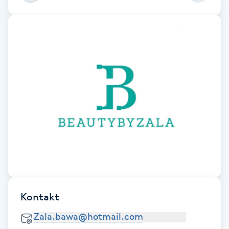
Cryoterapi
D
Damklippning
Dermapen
Diamantslipning
E
Enzympeeling
Extensions
Kontakt
Extensions borttagning
Eyeliner-tatuering