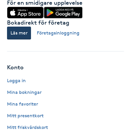
För en smidigare upplevelse
Fransk manikyr
Bokadirekt för företag
Fransrengöring
Läs mer
Företagsinloggning
Frekvensterapi
Friskvård
Konto
Friskvårdsmassage
Logga in
Frisör
Mina bokningar
Mina favoriter
Funktionsanalys
Mitt presentkort
Färgning
Mitt friskvårdskort