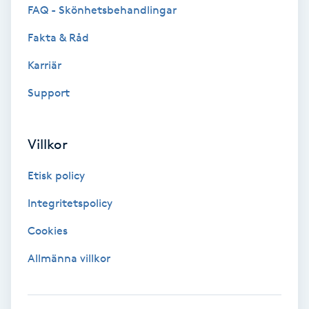
FAQ - Skönhetsbehandlingar
Volymfransar
Fakta & Råd
Vårtor
Karriär
Y
Support
Yin Yoga
Villkor
Yoga
Etisk policy
Yoga Nidra
Integritetspolicy
Yogamassage
Cookies
Z
Allmänna villkor
Zonterapi