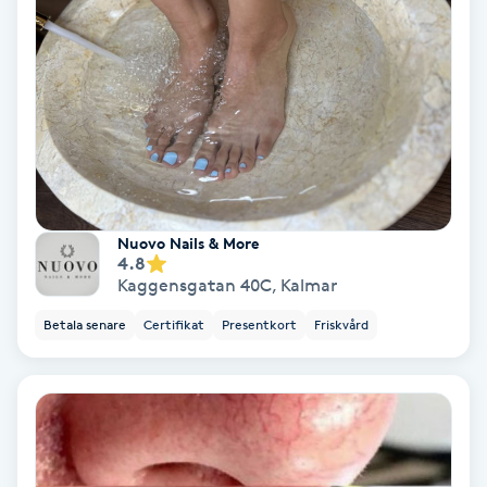
Samtalsterapi
Senioryoga
Shiatsu
Singelfransar
Nuovo Nails & More
4.8
Sjukgymnastik
Kaggensgatan 40C
,
Kalmar
Betala senare
Certifikat
Presentkort
Friskvård
Skalpmassage
Skinbooster
Sklerosering