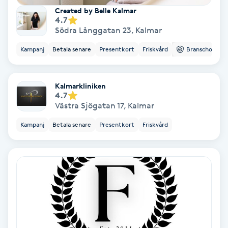
Created by Belle Kalmar
4.7
Nagelvård
Södra Långgatan 23
,
Kalmar
Kampanj
Betala senare
Presentkort
Friskvård
Branschorg.
Naglar borttagning
Naglar reparation
Kalmarkliniken
4.7
Västra Sjögatan 17
,
Kalmar
Naprapati
Kampanj
Betala senare
Presentkort
Friskvård
Navelpiercing
NBE-massage
Ny frisyr
O