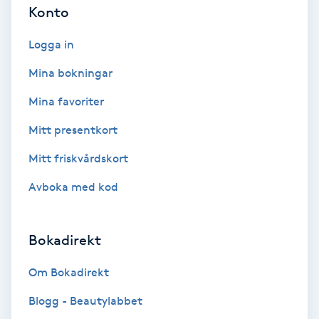
Tvätt & Fön
Konto
V
Logga in
Vaccination
Mina bokningar
Vampyrbehandling
Mina favoriter
Mitt presentkort
Vaxning
Mitt friskvårdskort
Vaxning brasiliansk
Avboka med kod
Veterinär
Bokadirekt
Vibrationsmassage
Om Bokadirekt
Vinyasa Yoga
Blogg - Beautylabbet