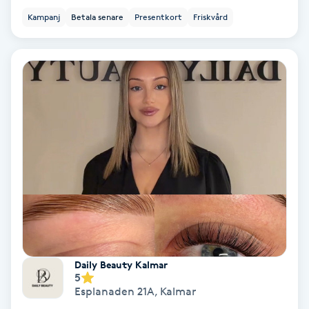
Kampanj
Betala senare
Presentkort
Friskvård
Fotmassage
Fotsvamp
Fotvård
Fransar
Fransborttagning
Fransfärgning
Fransförlängning
Daily Beauty Kalmar
5
Fransförlängning Megavolym
Esplanaden 21A
,
Kalmar