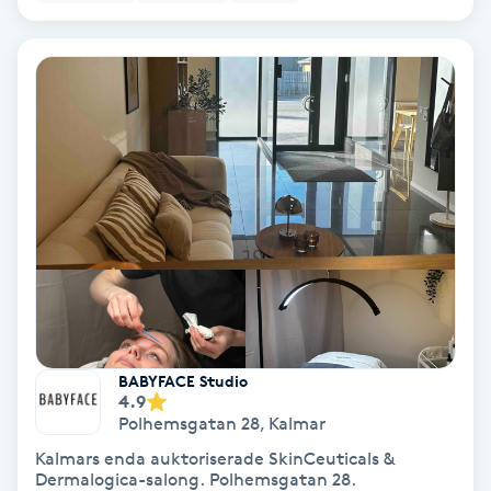
Extensions borttagning
Eyeliner-tatuering
F
Face framing
Faceliftmassage
Fet hårbotten
Fettreducering
BABYFACE Studio
Fibromassage
4.9
Polhemsgatan 28
,
Kalmar
Kalmars enda auktoriserade SkinCeuticals &
Fillers
Dermalogica-salong. Polhemsgatan 28.