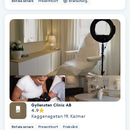
Betala senare
Presentkort
Branschorg.
Color correction
Cryoterapi
D
Damklippning
Dermapen
Diamantslipning
E
Enzympeeling
Gyllensten Clinic AB
4.9
Extensions
Kaggensgatan 19
,
Kalmar
Betala senare
Presentkort
Friskvård