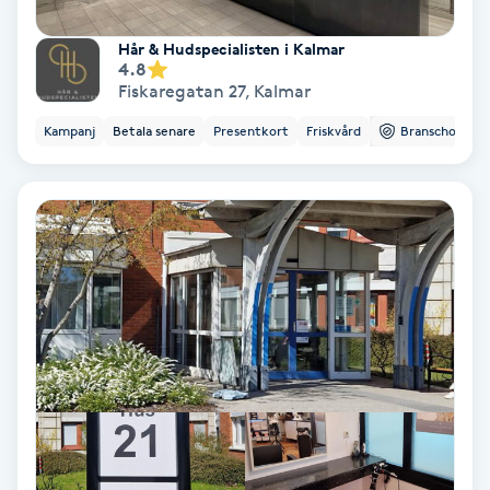
Medium
Hår & Hudspecialisten i Kalmar
4.8
Fiskaregatan 27
,
Kalmar
Megavolymfransar
Kampanj
Betala senare
Presentkort
Friskvård
Branschorg.
Melasma
Mesoterapi
MicroPen
Microshading
Mixfransar
N
Nagelförlängning