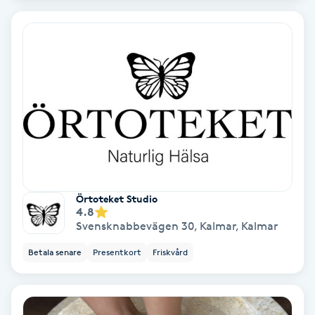
Regndroppsmassage
Reiki
Reikihealing
Reiki massage
Restorative Yoga
Örtoteket Studio
Rosacea
4.8
Svensknabbevägen 30, Kalmar
,
Kalmar
Rosenmetoden
Betala senare
Presentkort
Friskvård
Ryggmassage
S