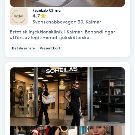
Hypnos
FaceLab Clinic
4.7
Svensknabbevägen 30
,
Kalmar
Hårborttagning
Estetisk injektionsklinik i Kalmar. Behandlingar
utförs av legitimerad sjuksköterska.
Hårbottenbehandling
Betala senare
Presentkort
Hårförlängning
Hårvård
Hälsa
Hälsprickor
I
Idrottsmassage