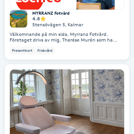
Hollywood Peel
MYRRANZ Fotvård
4.8
Hot Stone Massage
Stensövägen 5
,
Kalmar
Välkomnande på min sida, Myrranz Fotvård.
Hot yoga
Företaget drivs av mig, Therése Murén som ha...
Presentkort
Friskvård
Hudföryngring
Huduppstramning
Hudvård
Hyaluronsyra
Hyperhidros