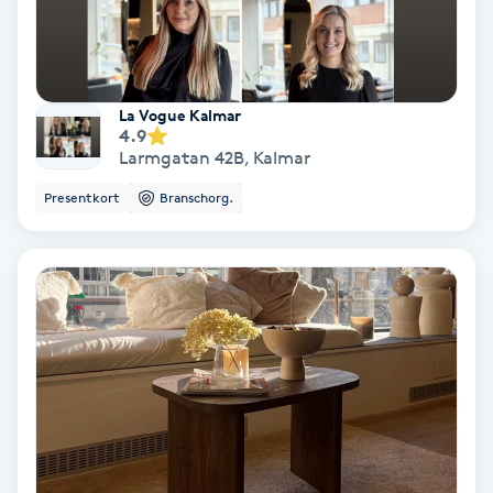
Spa
Spa manikyr & pedikyr
La Vogue Kalmar
4.9
Larmgatan 42B
,
Kalmar
Spa-manikyr
Presentkort
Branschorg.
Spa-pedikyr
Spraytan
Stylist
Sugaring
Svensk massage