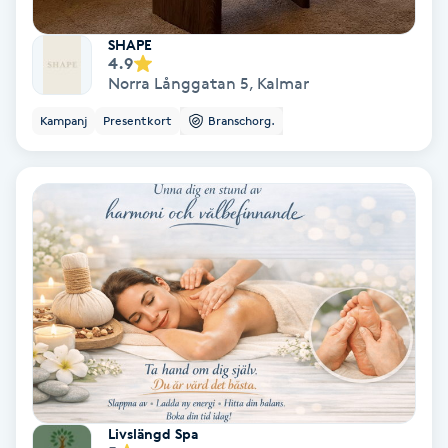
Svettbehandling
SHAPE
4.9
T
Norra Långgatan 5
,
Kalmar
Tuina-massage
Kampanj
Presentkort
Branschorg.
Taktil massage
Tandblekning
Tandläkare
Tatuering
Tatueringsborttagning
Livslängd Spa