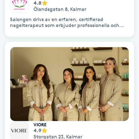
4.8
Ölandsgatan 8
,
Kalmar
Personlig tränare
Salongen drivs av en erfaren, certifierad
nagelterapeut som erbjuder professionella och...
Picolaser
Piercing
Pigmentbehandling
Pigmentfläckar
Plastikkirurgi
Powder brows
VIORE
4.9
Power Yoga
Storgatan 23
,
Kalmar