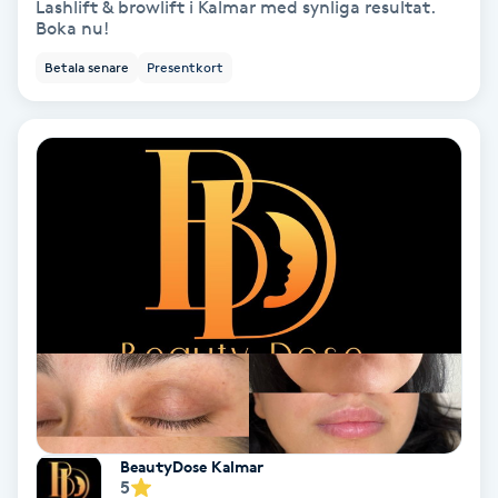
Lashlift & browlift i Kalmar med synliga resultat.
Boka nu!
Fransförlängning Volym
Betala senare
Presentkort
Fransk manikyr
Fransrengöring
Frekvensterapi
Friskvård
Friskvårdsmassage
Frisör
Funktionsanalys
BeautyDose Kalmar
5