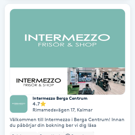
Bottenfärg
Brynformning
Brynfärgning
Brynplockning
Bröllopsuppsättning
C
Intermezzo Berga Centrum
4.7
Celluliter
Rimsmedsvägen 17
,
Kalmar
Välkommen till Intermezzo i Berga Centrum! Innan
Coachning
du påbörjar din bokning ber vi dig läsa