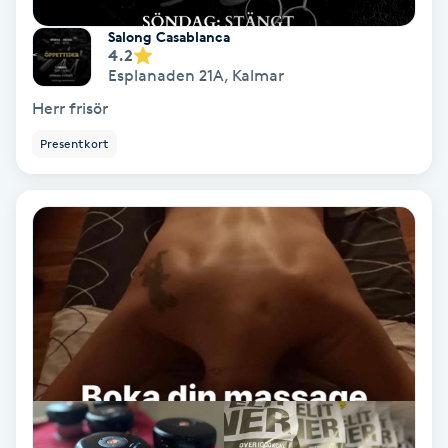
Laserbehandling
Salong Casablanca
4.2
Lashlift Keratin
Esplanaden 21A
,
Kalmar
Herr frisör
LED-ljusterapi
Presentkort
Liktornar
LPG
LPG-behandling
LPG-massage
Luggklippning