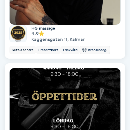
Koppningsmassage
Kosmetisk tatuering
HG massage
4.9
Kaggensgatan 11
,
Kalmar
Kostrådgivning
Betala senare
Presentkort
Friskvård
Branschorg.
Kroppsinpackning
Kroppspeeling
Käkledsbehandling
Kärlbehandling
L