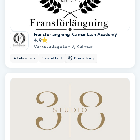
Olaplex
Olaplexbehandling
Fransförlängning Kalmar Lash Academy
4.9
Ombre
Verkstadsgatan 7
,
Kalmar
Betala senare
Presentkort
Branschorg.
Ombre brows
Ombre naglar
Optiker
Ortobionomi
Ortopedi