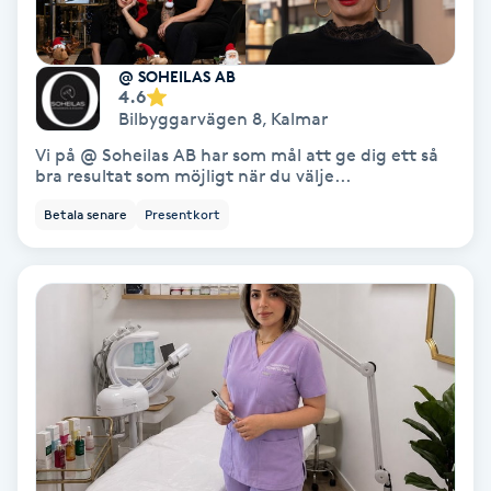
IPL
@ SOHEILAS AB
4.6
IPL hårborttagning
Bilbyggarvägen 8
,
Kalmar
Vi på @ Soheilas AB har som mål att ge dig ett så
IR-massage
bra resultat som möjligt när du välje...
J
Betala senare
Presentkort
Japansk massage
K
K18
Katun fransar
Kemisk peeling