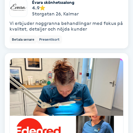
Évara skönhetssalong
4.9
Storgatan 26
,
Kalmar
Gruppträning
Vi erbjuder noggranna behandlingar med fokus på
kvalitet, detaljer och nöjda kunder
Gua Sha-massage
Betala senare
Presentkort
H
Hatha Yoga
Headspa
Healing
Herrklippning
HIFU