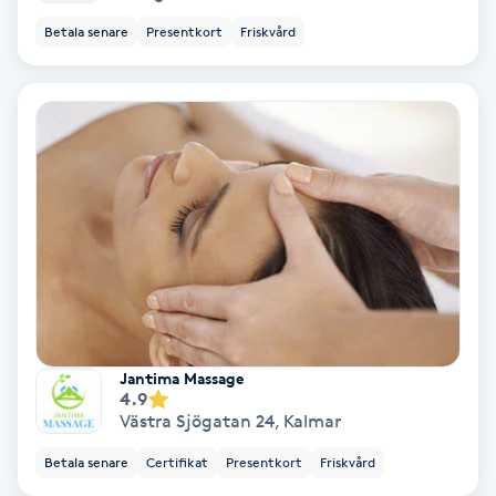
Betala senare
Presentkort
Friskvård
PRP (Platelet Rich Plasma)
PRX-T33
Psoriasis
PT
R
Radiofrekvens
Jantima Massage
Rakning
4.9
Västra Sjögatan 24
,
Kalmar
Reflexologi
Betala senare
Certifikat
Presentkort
Friskvård