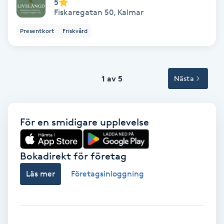
Terapi
5
Fiskaregatan 50
,
Kalmar
Thaimassage
Presentkort
Friskvård
Toning
1 av 5
Nästa
Torr hårbotten
Torrborstning
För en smidigare upplevelse
Triggerpunktsmassage
Bokadirekt för företag
Trådning
Läs mer
Företagsinloggning
Träning