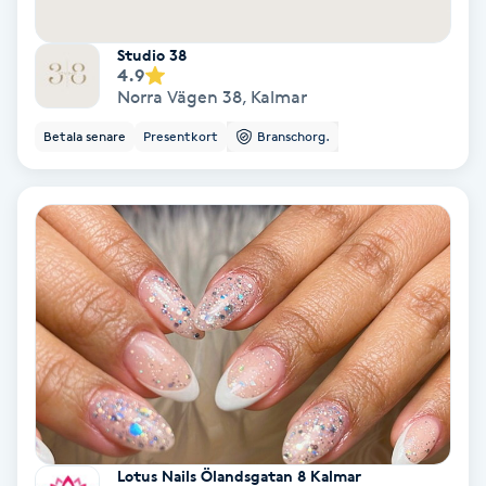
Osteopati
Studio 38
P
4.9
Norra Vägen 38
,
Kalmar
Paraffinbehandling
Betala senare
Presentkort
Branschorg.
Pedikyr
Pensionärklippning
Permanent
Permanent hårborttagning
Permanent ögonbrynsmakeup
Personal shopper
Lotus Nails Ölandsgatan 8 Kalmar