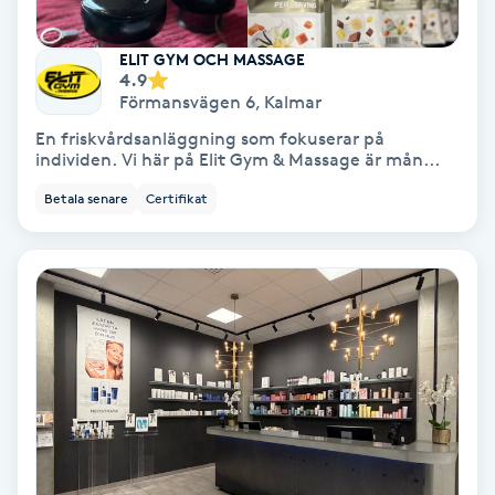
Lymfmassage
ELIT GYM OCH MASSAGE
Läpptatuering
4.9
M
Förmansvägen 6
,
Kalmar
En friskvårdsanläggning som fokuserar på
Makeup
individen. Vi här på Elit Gym & Massage är mån...
Betala senare
Certifikat
Manikyr & Pedikyr
Massage
Medial vägledning
Medicinsk massage
Meditation