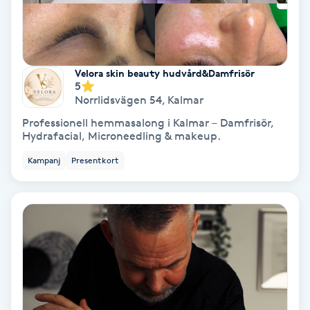
Keratinbehandling
Kinesiologi
Velora skin beauty hudvård&Damfrisör
5
Norrlidsvägen 54
,
Kalmar
Kinesisk medicin
Professionell hemmasalong i Kalmar – Damfrisör,
Hydrafacial, Microneedling & makeup.
Kiropraktik
Kampanj
Presentkort
Klangmassage
Klippning
Klippning & Slingor
Klippning ungdom