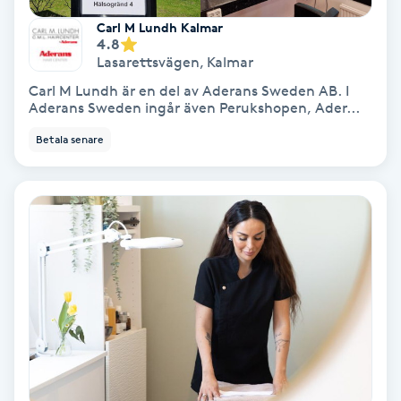
Carl M Lundh Kalmar
4.8
Nagelförlängning akryl
Lasarettsvägen
,
Kalmar
Carl M Lundh är en del av Aderans Sweden AB. I
Nagelförlängning gelé
Aderans Sweden ingår även Perukshopen, Ader...
Betala senare
Nagelförlängning glasfiber
Nagelförlängning silke
Nagelförstärkning
Nagelklippning
Nagelsvamp
Nageltrång