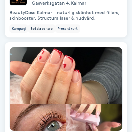
Gasverksgatan 4
,
Kalmar
Färgning
BeautyDose Kalmar – naturlig skönhet med fillers,
skinbooster, Structura laser & hudvård.
Föning
Kampanj
Betala senare
Presentkort
G
Gel naglar
Gelenaglar
Gellack
Gellack med förstärkning
Gravidmassage
Gravidyoga