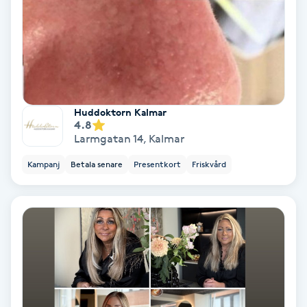
Skoinlägg
Skägg
Skäggfärgning
Huddoktorn Kalmar
4.8
Larmgatan 14
,
Kalmar
Skäggklippning
Kampanj
Betala senare
Presentkort
Friskvård
Skäggtrimmning
Skönhet
Slingor
Sockring