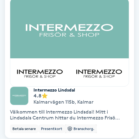
Ansiktsbehandling djuprengörande
B
Babylights
Balayage
Bambumassage
Barber
Intermezzo Lindsdal
4.8
Barnklippning
Kalmarvägen 115b
,
Kalmar
Välkommen till Intermezzo Lindsdal! Mitt i
BIAB
Lindsdals Centrum hittar du Intermezzo Frisö...
Betala senare
Presentkort
Branschorg.
Blowout