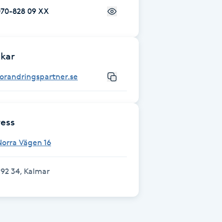
070-828 09 XX
kar
orandringspartner.se
ess
orra Vägen 16
92 34, Kalmar