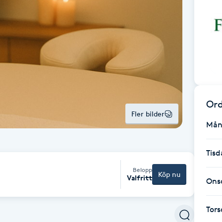
Ord
Fler bilder
Mån
Tisd
Belopp
Köp nu
Valfritt
Ons
Tor