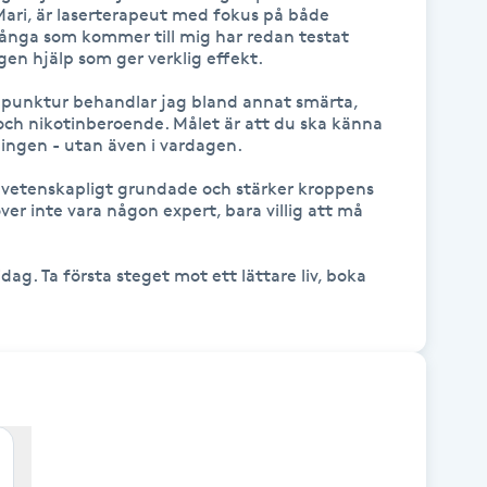
Mari, är laserterapeut med fokus på både 
ånga som kommer till mig har redan testat 
en hjälp som ger verklig effekt. 

upunktur behandlar jag bland annat smärta, 
och nikotinberoende. Målet är att du ska känna 
lingen - utan även i vardagen.

etenskapligt grundade och stärker kroppens 
r inte vara någon expert, bara villig att må 
ag. Ta första steget mot ett lättare liv, boka 
a