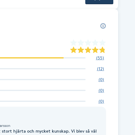
(
55
)
(
12
)
(
0
)
(
0
)
(
0
)
arsson
stort hjärta och mycket kunskap. Vi blev så väl