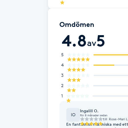
Eyeliner-tatuering
F
Omdömen
Face framing
4.8
5
Faceliftmassage
av
5
Fet hårbotten
4
Fettreducering
3
2
Fibromassage
1
Fillers
Ingalill O.
IO
för 8 månader sedan
till
Rose-Mari L
Fotmassage
En fantastisk människa med ett 