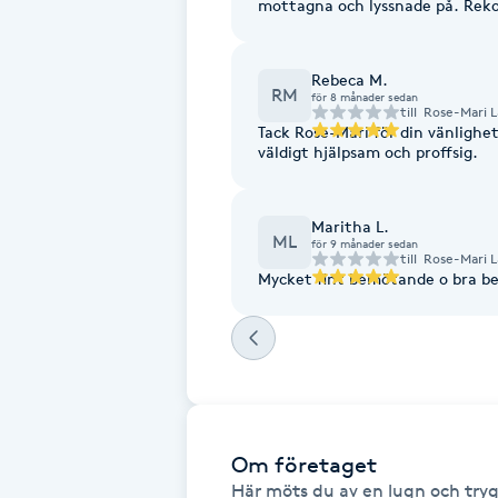
mottagna och lyssnade på. Re
Fotsvamp
Rebeca M.
Fotvård
RM
för 8 månader sedan
till
Rose-Mari L
Tack Rose-Mari för din vänligh
väldigt hjälpsam och proffsig.
Fransar
Fransborttagning
Maritha L.
ML
för 9 månader sedan
till
Rose-Mari L
Mycket fint bemötande o bra beh
Fransfärgning
Fransförlängning
Fransförlängning Megavolym
Om företaget
Fransförlängning Volym
Här möts du av en lugn och tryg