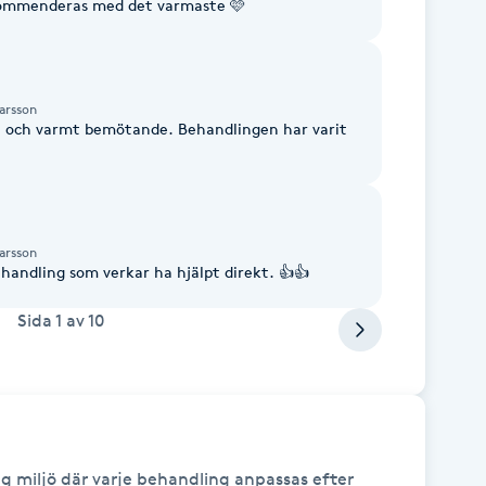
kommenderas med det varmaste 🩷
arsson
et och varmt bemötande. Behandlingen har varit
arsson
andling som verkar ha hjälpt direkt. 👍👍
Sida
1
av
10
g miljö där varje behandling anpassas efter 