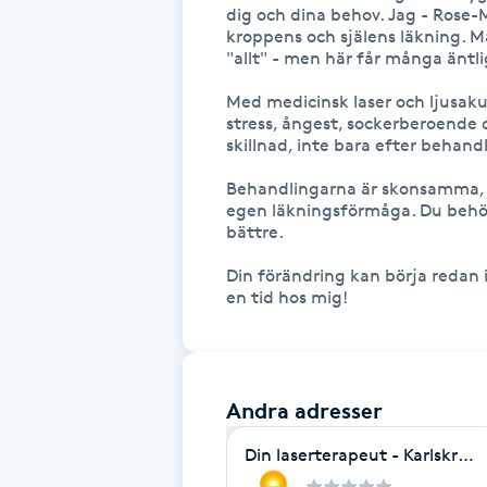
dig och dina behov. Jag - Rose-
Fransk manikyr
kroppens och själens läkning. M
"allt" - men här får många äntlig
Fransrengöring
Med medicinsk laser och ljusak
stress, ångest, sockerberoende 
skillnad, inte bara efter behand
Frekvensterapi
Behandlingarna är skonsamma, v
egen läkningsförmåga. Du behöve
Friskvård
bättre.

Friskvårdsmassage
Din förändring kan börja redan id
en tid hos mig!
Frisör
Funktionsanalys
Andra adresser
Din laserterapeut - Karlskron
Färgning