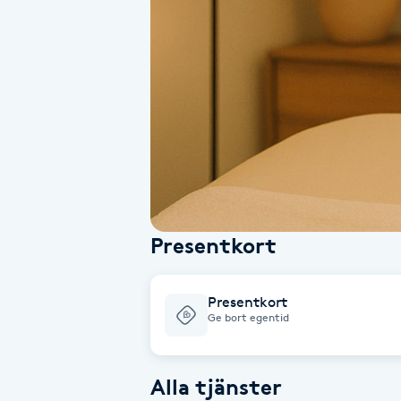
Alternativmedicin
Andningsmassage
Ansiktslyft utan kirurgi
Aromamassage
Ashtanga Yoga
Presentkort
Ayurveda
Presentkort
Ayurvedisk Massage
Ge bort egentid
Ansiktsbehandling djuprengörande
Alla tjänster
B