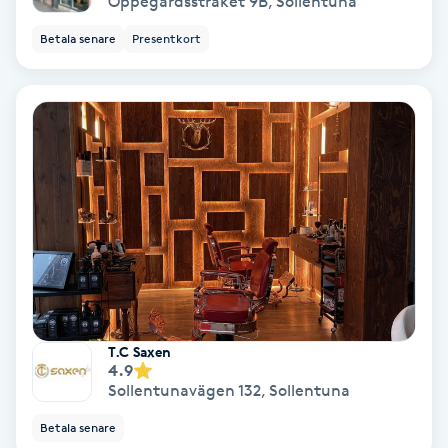
Oppegårdsstråket 9B
,
Sollentuna
Samtalsterapi
Betala senare
Presentkort
Senioryoga
Shiatsu
Singelfransar
Sjukgymnastik
Skalpmassage
T.C Saxen
4.9
Skinbooster
Sollentunavägen 132
,
Sollentuna
Sklerosering
Betala senare