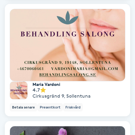
Koppningsmassage
Kosmetisk tatuering
Kostrådgivning
Kroppsinpackning
Kroppspeeling
Maria Vardoni
4.7
Käkledsbehandling
Cirkusgränd 9
,
Sollentuna
Betala senare
Presentkort
Friskvård
Kärlbehandling
L