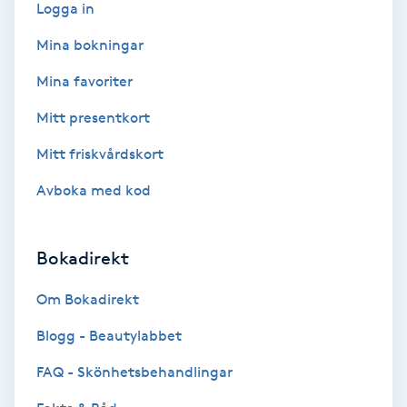
Terapi
Logga in
Mina bokningar
Thaimassage
Mina favoriter
Toning
Mitt presentkort
Mitt friskvårdskort
Torr hårbotten
Avboka med kod
Torrborstning
Bokadirekt
Triggerpunktsmassage
Om Bokadirekt
Trådning
Blogg - Beautylabbet
Träning
FAQ - Skönhetsbehandlingar