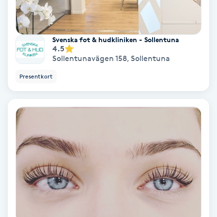
PRP (Platelet Rich Plasma)
Svenska fot & hudkliniken - Sollentuna
PRX-T33
4.5
Sollentunavägen 158
,
Sollentuna
Psoriasis
Presentkort
PT
R
Radiofrekvens
Rakning
Reflexologi