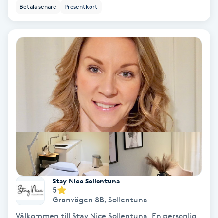
Betala senare
Presentkort
Hollywood Peel
Hot Stone Massage
Hot yoga
Hudföryngring
Huduppstramning
Hudvård
Hyaluronsyra
Stay Nice Sollentuna
5
Granvägen 8B
,
Sollentuna
Hyperhidros
Välkommen till Stay Nice Sollentuna. En personlig