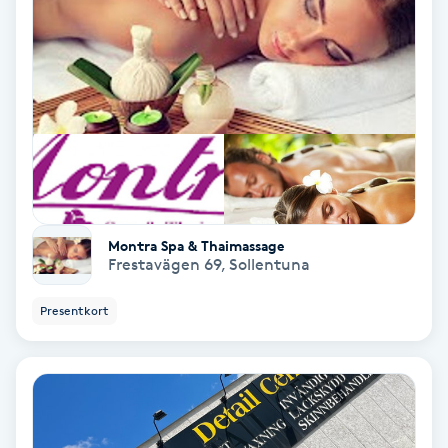
Nagelförlängning akryl
Nagelförlängning gelé
Nagelförlängning glasfiber
Nagelförlängning silke
Montra Spa & Thaimassage
Frestavägen 69
,
Sollentuna
Nagelförstärkning
Presentkort
Nagelklippning
Nagelsvamp
Nageltrång