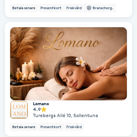
Betala senare
Presentkort
Friskvård
Branschorg.
Keratinbehandling
Kinesiologi
Kinesisk medicin
Kiropraktik
Klangmassage
Klippning
Lomano
4.9
Klippning & Slingor
Turebergs Allé 10
,
Sollentuna
Betala senare
Presentkort
Friskvård
Klippning ungdom