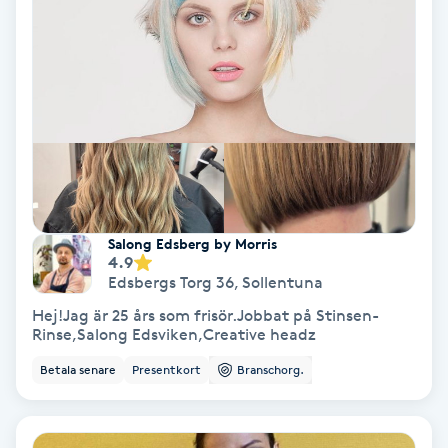
Ansiktsbehandling djuprengörande
B
Babylights
Balayage
Bambumassage
Salong Edsberg by Morris
4.9
Barber
Edsbergs Torg 36
,
Sollentuna
Hej!Jag är 25 års som frisör.Jobbat på Stinsen-
Barnklippning
Rinse,Salong Edsviken,Creative headz
Betala senare
Presentkort
Branschorg.
BIAB
Blowout