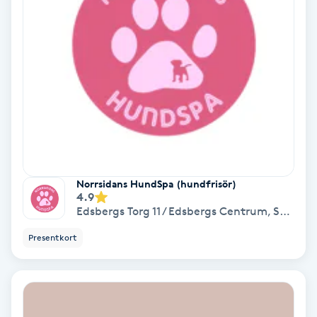
Olaplex
Olaplexbehandling
Ombre
Ombre brows
Ombre naglar
Norrsidans HundSpa (hundfrisör)
4.9
Edsbergs Torg 11 / Edsbergs Centrum
,
Sollentuna
Optiker
Presentkort
Ortobionomi
Ortopedi