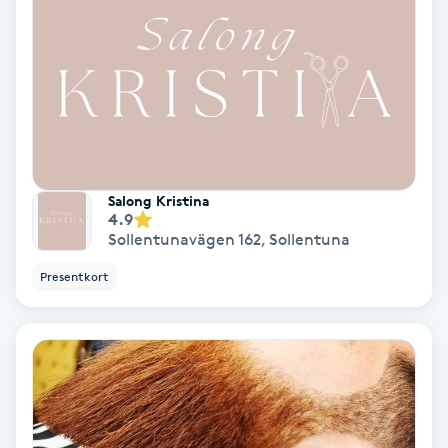
Osteopati
P
Paraffinbehandling
Pedikyr
Salong Kristina
Pensionärklippning
4.9
Sollentunavägen 162
,
Sollentuna
Permanent
Presentkort
Permanent hårborttagning
Permanent ögonbrynsmakeup
Personal shopper