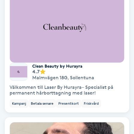
Color correction
Cryoterapi
D
Damklippning
Dermapen
Clean Beauty by Hurayra
4.7
Malmvägen 18G
,
Sollentuna
Diamantslipning
E
Välkommen till Laser By Hurayra– Specialist på
permanent hårborttagning med laser!
Enzympeeling
Kampanj
Betala senare
Presentkort
Friskvård
Extensions