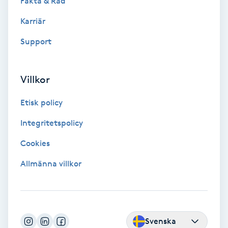
Fakta & Råd
Tvätt & Fön
V
Karriär
Support
Vaccination
Vampyrbehandling
Villkor
Vaxning
Etisk policy
Integritetspolicy
Vaxning brasiliansk
Cookies
Veterinär
Allmänna villkor
Vibrationsmassage
Vinyasa Yoga
Svenska