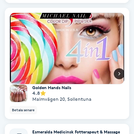
Skoinlägg
Skägg
Skäggfärgning
Skäggklippning
Skäggtrimmning
Golden Hands Nails
4.8
Skönhet
Malmvägen 20
,
Sollentuna
Betala senare
Slingor
Sockring
Esmeralda Medicinsk Fotterapeut & Massage