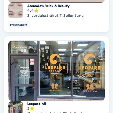
Regndroppsmassage
Amanda’s Relax & Beauty
4.4
Silverdalsstråket 7
,
Sollentuna
Reiki
Presentkort
Reikihealing
Reiki massage
Restorative Yoga
Rosacea
Rosenmetoden
Ryggmassage
Leopard AB
3
S