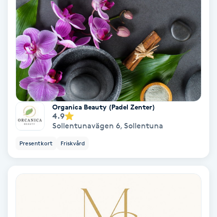
Laserbehandling
Lashlift Keratin
LED-ljusterapi
Liktornar
Organica Beauty (Padel Zenter)
LPG
4.9
Sollentunavägen 6
,
Sollentuna
LPG-behandling
Presentkort
Friskvård
LPG-massage
Luggklippning