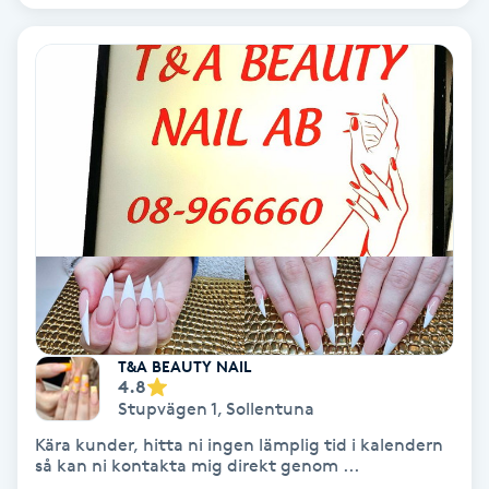
Gruppträning
Gua Sha-massage
H
Hatha Yoga
Headspa
Healing
T&A BEAUTY NAIL
4.8
Herrklippning
Stupvägen 1
,
Sollentuna
Kära kunder, hitta ni ingen lämplig tid i kalendern
HIFU
så kan ni kontakta mig direkt genom ...