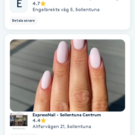
E
4.7
Engelbrekts väg 5
,
Sollentuna
Spa
Betala senare
Spa manikyr & pedikyr
Spa-manikyr
Spa-pedikyr
Spraytan
Stylist
Sugaring
ExpressNail - Sollentuna Centrum
4.4
Allfarvägen 21
,
Sollentuna
Svensk massage