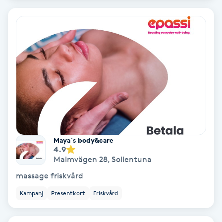
Fransförlängning Volym
Fransk manikyr
Fransrengöring
Frekvensterapi
Friskvård
Maya`s body&care
4.9
Friskvårdsmassage
Malmvägen 28
,
Sollentuna
massage friskvård
Frisör
Kampanj
Presentkort
Friskvård
Funktionsanalys