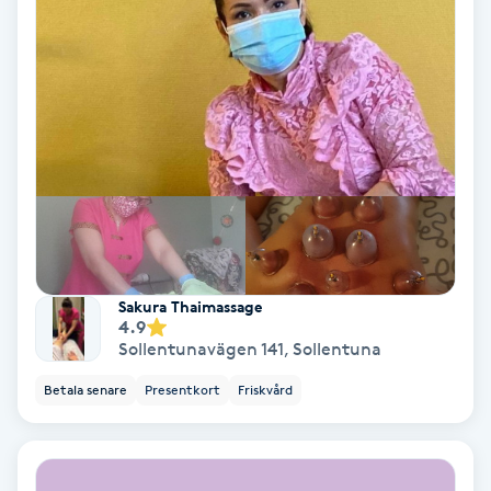
Bottenfärg
Brynformning
Brynfärgning
Brynplockning
Bröllopsuppsättning
Sakura Thaimassage
4.9
C
Sollentunavägen 141
,
Sollentuna
Celluliter
Betala senare
Presentkort
Friskvård
Coachning