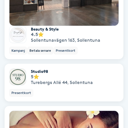
Medium
Megavolymfransar
Beauty & Style
4.5
Melasma
Sollentunavägen 163
,
Sollentuna
Kampanj
Betala senare
Presentkort
Mesoterapi
Studio98
MicroPen
5
Turebergs Allé 44
,
Sollentuna
Microshading
Presentkort
Mixfransar
N
Nagelförlängning