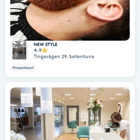
Personlig tränare
Picolaser
NEW STYLE
Piercing
4.9
Tingsvägen 29
,
Sollentuna
Pigmentbehandling
Presentkort
Pigmentfläckar
Plastikkirurgi
Powder brows
Power Yoga