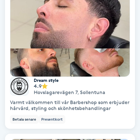
Extensions borttagning
Eyeliner-tatuering
F
Face framing
Faceliftmassage
Fet hårbotten
Dream style
4.9
Hovslagarevägen 7
,
Sollentuna
Fettreducering
Varmt välkommen till vår Barbershop som erbjuder
hårvård, styling och skönhetsbehandlingar
Fibromassage
Betala senare
Presentkort
Fillers