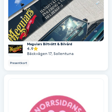
Nagelvård
Naglar borttagning
Naglar reparation
Meguiars Biltvätt & Bilvård
4.9
Bäckvägen 17
,
Sollentuna
Naprapati
Presentkort
Navelpiercing
NBE-massage
Ny frisyr
O