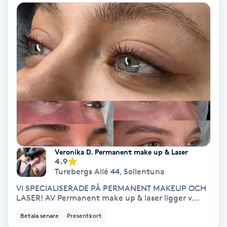
Färgning
Föning
G
Gel naglar
Gelenaglar
Gellack
Veronika D. Permanent make up & Laser
4.9
Gellack med förstärkning
Turebergs Allé 44
,
Sollentuna
VI SPECIALISERADE PÅ PERMANENT MAKEUP OCH
Gravidmassage
LASER! AV Permanent make up & laser ligger v...
Betala senare
Presentkort
Gravidyoga