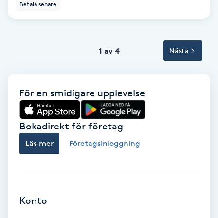
Betala senare
Svettbehandling
T
1 av 4
Nästa
Tuina-massage
Taktil massage
För en smidigare upplevelse
Tandblekning
Bokadirekt för företag
Tandläkare
Läs mer
Företagsinloggning
Tatuering
Tatueringsborttagning
Konto