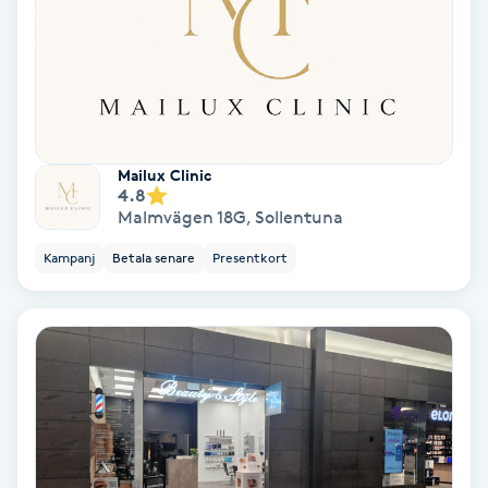
Lymfmassage
Läpptatuering
M
Makeup
Mailux Clinic
4.8
Manikyr & Pedikyr
Malmvägen 18G
,
Sollentuna
Kampanj
Betala senare
Presentkort
Massage
Medial vägledning
Medicinsk massage
Meditation