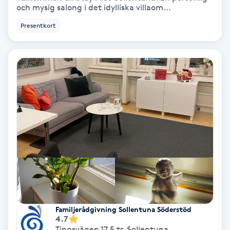
och mysig salong i det idylliska villaom...
Hypnos
Presentkort
Hårborttagning
Hårbottenbehandling
Hårförlängning
Hårvård
Hälsa
Hälsprickor
I
Familjerådgivning Sollentuna Söderstöd
4.7
Idrottsmassage
Tingsvägen 17 5 tr
,
Sollentuna