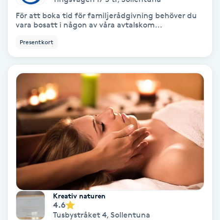
För att boka tid för familjerådgivning behöver du
IPL
vara bosatt i någon av våra avtalskom...
Presentkort
IPL hårborttagning
IR-massage
J
Japansk massage
K
K18
Katun fransar
Kreativ naturen
4.6
Kemisk peeling
Tusbystråket 4
,
Sollentuna