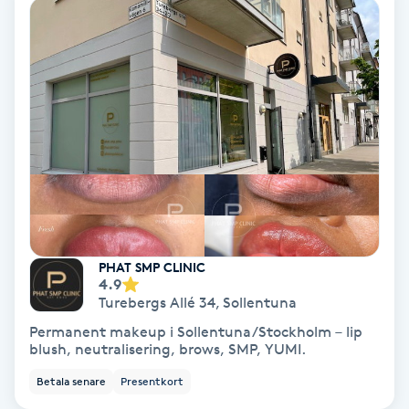
Fotmassage
Fotsvamp
Fotvård
Fransar
Fransborttagning
PHAT SMP CLINIC
Fransfärgning
4.9
Turebergs Allé 34
,
Sollentuna
Fransförlängning
Permanent makeup i Sollentuna/Stockholm – lip
blush, neutralisering, brows, SMP, YUMI.
Fransförlängning Megavolym
Betala senare
Presentkort