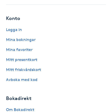
Fransk manikyr
Konto
Fransrengöring
Logga in
Frekvensterapi
Mina bokningar
Friskvård
Mina favoriter
Mitt presentkort
Friskvårdsmassage
Mitt friskvårdskort
Frisör
Avboka med kod
Funktionsanalys
Bokadirekt
Färgning
Om Bokadirekt