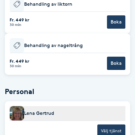
Behandling av liktorn
Babylights
Fr. 449 kr
Boka
30 min
Balayage
Bambumassage
Behandling av nageltrång
Fr. 449 kr
Barber
Boka
30 min
Barnklippning
Personal
BIAB
Blowout
Lena Gertrud
Bottenfärg
Välj tjänst