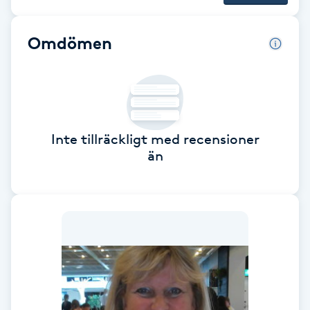
Brynformning
Omdömen
Brynfärgning
Brynplockning
Inte tillräckligt med recensioner
Bröllopsuppsättning
än
C
Celluliter
Coachning
Color correction