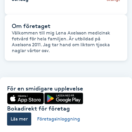
Fotsvamp
Fotvård
Om företaget
Välkommen till mig Lena Axelsson medicinsk 
fotvård för hela familjen. Är utbildad på 
Fransar
Axelsons 2011. Jag tar hand om liktorn tjocka 
naglar vårtor osv. 
Fransborttagning
Fransfärgning
För en smidigare upplevelse
Fransförlängning
Fransförlängning Megavolym
Bokadirekt för företag
Läs mer
Företagsinloggning
Fransförlängning Volym