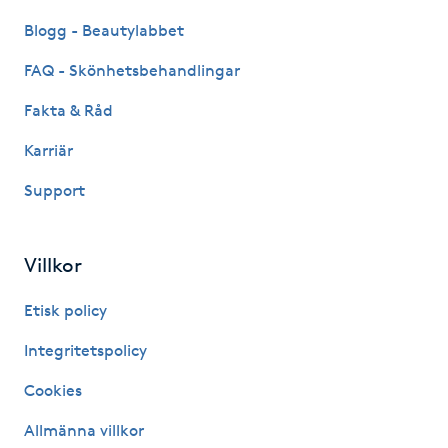
Föning
Blogg - Beautylabbet
G
FAQ - Skönhetsbehandlingar
Gel naglar
Fakta & Råd
Karriär
Gelenaglar
Support
Gellack
Villkor
Gellack med förstärkning
Etisk policy
Gravidmassage
Integritetspolicy
Gravidyoga
Cookies
Allmänna villkor
Gruppträning