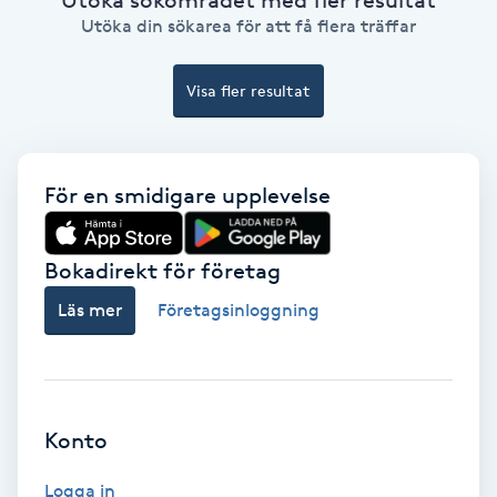
Ansiktsbehandling djuprengörande
Utöka din sökarea för att få flera träffar
B
Visa fler resultat
Babylights
Balayage
För en smidigare upplevelse
Bambumassage
Bokadirekt för företag
Barber
Läs mer
Företagsinloggning
Barnklippning
BIAB
Konto
Blowout
Logga in