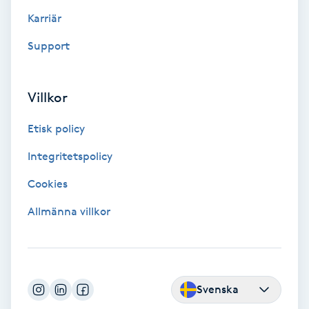
Color correction
Karriär
Support
Cryoterapi
D
Villkor
Damklippning
Etisk policy
Dermapen
Integritetspolicy
Diamantslipning
Cookies
E
Allmänna villkor
Enzympeeling
Extensions
Svenska