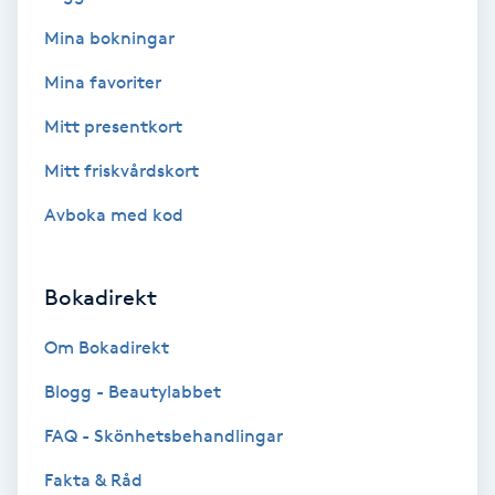
Mina bokningar
Bottenfärg
Mina favoriter
Brynformning
Mitt presentkort
Mitt friskvårdskort
Brynfärgning
Avboka med kod
Brynplockning
Bokadirekt
Bröllopsuppsättning
C
Om Bokadirekt
Celluliter
Blogg - Beautylabbet
FAQ - Skönhetsbehandlingar
Coachning
Fakta & Råd