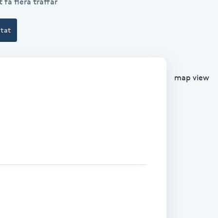
 få flera träffar
ltat
map view