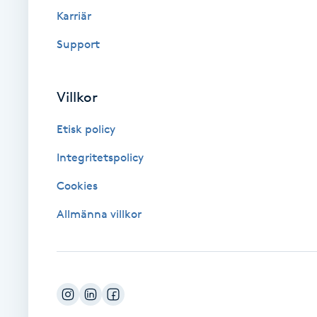
Eyeliner-tatuering
Karriär
F
Support
Face framing
Villkor
Faceliftmassage
Etisk policy
Fet hårbotten
Integritetspolicy
Fettreducering
Cookies
Allmänna villkor
Fibromassage
Fillers
Fotmassage