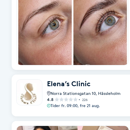
Alternativmedicin
Andningsmassage
Ansiktslyft utan kirurgi
Aromamassage
Ashtanga Yoga
Elena’s Clinic
Ayurveda
Norra Stationsgatan 10
,
Hässleholm
4.8
226
Ayurvedisk Massage
Tider fr. 09:00, fre 21 aug.
Ansiktsbehandling djuprengörande
B