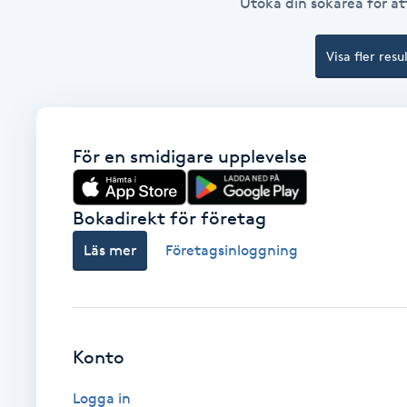
Utöka din sökarea för att
Brynformning
Visa fler resu
Brynfärgning
Brynplockning
För en smidigare upplevelse
Bröllopsuppsättning
Bokadirekt för företag
C
Läs mer
Företagsinloggning
Celluliter
Coachning
Konto
Color correction
Logga in