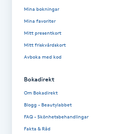
Cryoterapi
Mina bokningar
D
Mina favoriter
Damklippning
Mitt presentkort
Dermapen
Mitt friskvårdskort
Avboka med kod
Diamantslipning
E
Bokadirekt
Enzympeeling
Om Bokadirekt
Extensions
Blogg - Beautylabbet
FAQ - Skönhetsbehandlingar
Extensions borttagning
Fakta & Råd