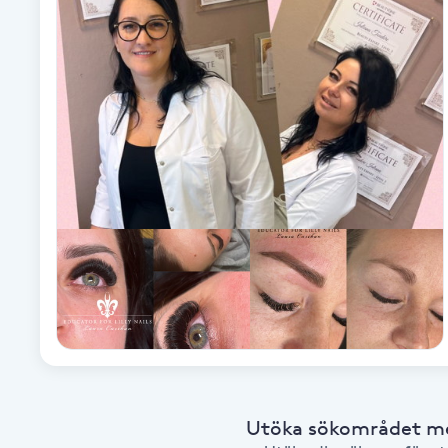
Babylights
Balayage
Bambumassage
Barber
Barnklippning
BIAB
Blowout
Utöka sökområdet med
Bottenfärg