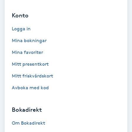
Ansiktsbehandling djuprengörande
Konto
B
Logga in
Babylights
Mina bokningar
Balayage
Mina favoriter
Bambumassage
Mitt presentkort
Mitt friskvårdskort
Barber
Avboka med kod
Barnklippning
Bokadirekt
BIAB
Om Bokadirekt
Blowout