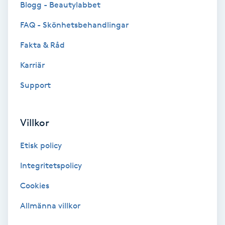
Blogg - Beautylabbet
Bottenfärg
FAQ - Skönhetsbehandlingar
Fakta & Råd
Brynformning
Karriär
Brynfärgning
Support
Brynplockning
Villkor
Bröllopsuppsättning
Etisk policy
C
Integritetspolicy
Celluliter
Cookies
Coachning
Allmänna villkor