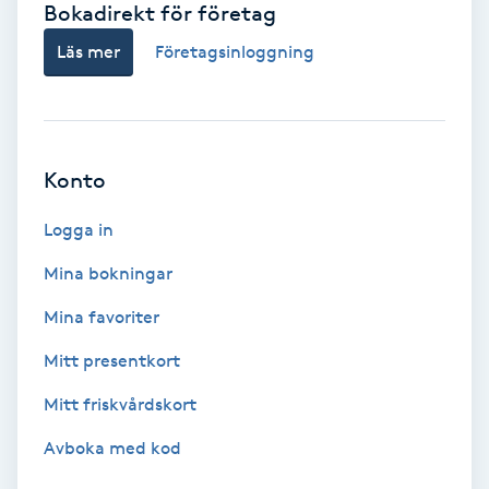
Bokadirekt för företag
Babylights
Läs mer
Företagsinloggning
Balayage
Bambumassage
Konto
Barber
Logga in
Mina bokningar
Barnklippning
Mina favoriter
BIAB
Mitt presentkort
Mitt friskvårdskort
Blowout
Avboka med kod
Bottenfärg