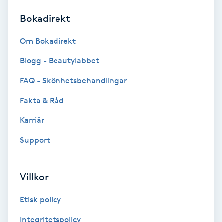
Bokadirekt
Brynformning
Om Bokadirekt
Brynfärgning
Blogg - Beautylabbet
Brynplockning
FAQ - Skönhetsbehandlingar
Fakta & Råd
Bröllopsuppsättning
C
Karriär
Support
Celluliter
Coachning
Villkor
Color correction
Etisk policy
Integritetspolicy