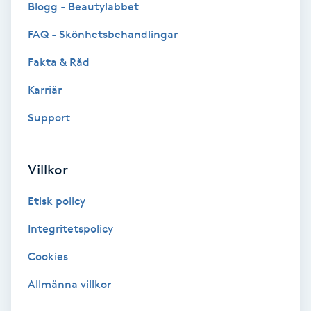
Blogg - Beautylabbet
Bottenfärg
FAQ - Skönhetsbehandlingar
Fakta & Råd
Brynformning
Karriär
Brynfärgning
Support
Brynplockning
Villkor
Bröllopsuppsättning
Etisk policy
C
Integritetspolicy
Celluliter
Cookies
Coachning
Allmänna villkor