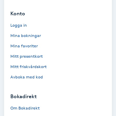
Ansiktsbehandling djuprengörande
Konto
B
Logga in
Babylights
Mina bokningar
Balayage
Mina favoriter
Bambumassage
Mitt presentkort
Mitt friskvårdskort
Barber
Avboka med kod
Barnklippning
Bokadirekt
BIAB
Om Bokadirekt
Blowout