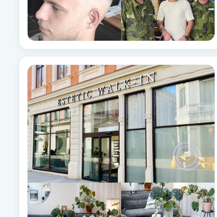
Eyeliner-tatuering
F
Face framing
Faceliftmassage
Fet hårbotten
Fettreducering
Fibromassage
Fillers
Fotmassage