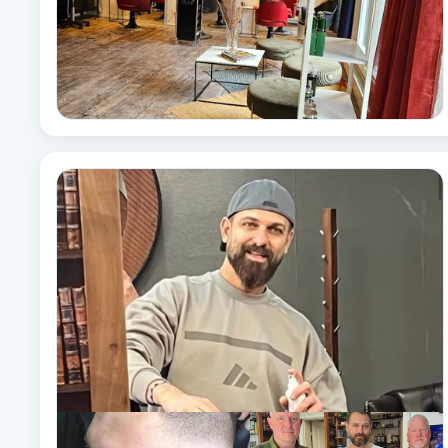
Cryoterapi
D
Damklippning
Dermapen
Diamantslipning
E
Enzympeeling
Extensions
Extensions borttagning