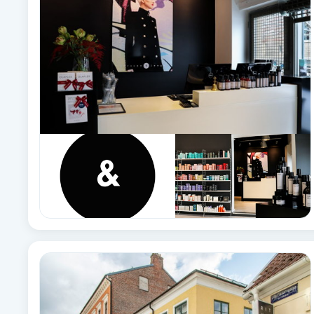
Babylights
Balayage
Bambumassage
Barber
Barnklippning
BIAB
Blowout
Bottenfärg