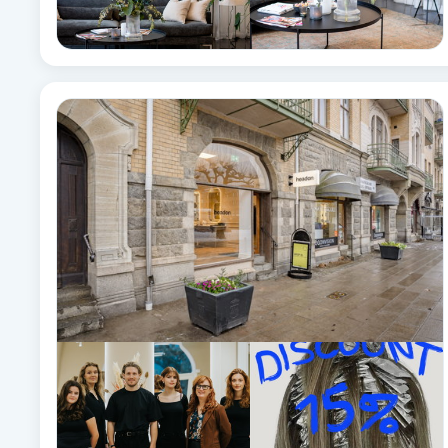
Fotsvamp
Fotvård
Fransar
Fransborttagning
Fransfärgning
Fransförlängning
Fransförlängning Megavolym
Fransförlängning Volym