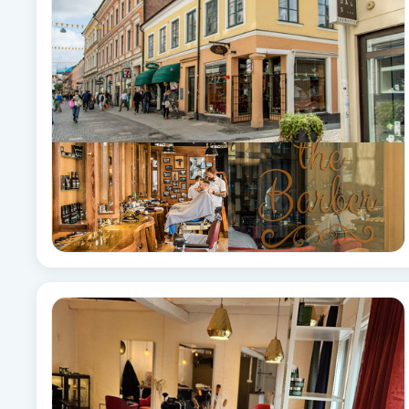
Brynformning
Brynfärgning
Brynplockning
Bröllopsuppsättning
C
Celluliter
Coachning
Color correction