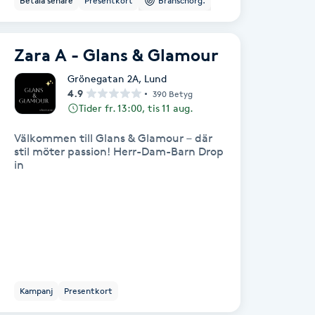
Betala senare
Presentkort
Branschorg.
Zara A - Glans & Glamour
Grönegatan 2A
,
Lund
4.9
390 Betyg
Tider fr. 13:00, tis 11 aug.
Välkommen till Glans & Glamour – där
stil möter passion! Herr-Dam-Barn Drop
in
Kampanj
Presentkort