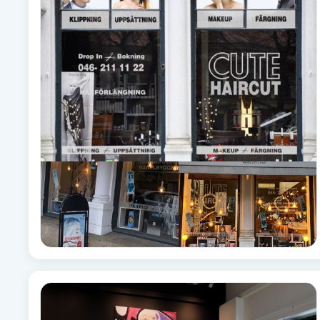
Alternativmedicin
Andningsmassage
Ansiktslyft utan kirurgi
Aromamassage
Ashtanga Yoga
Ayurveda
Ayurvedisk Massage
Ansiktsbehandling djuprengörande
B