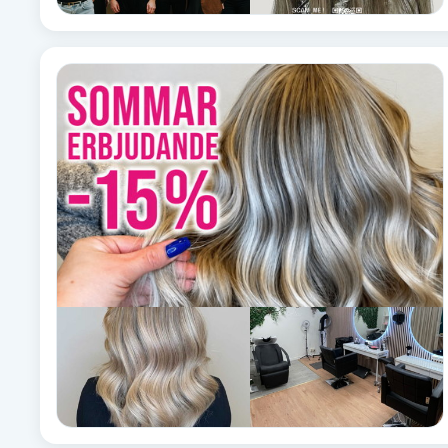
Fransk manikyr
Fransrengöring
Frekvensterapi
Friskvård
Friskvårdsmassage
Frisör
Funktionsanalys
Färgning