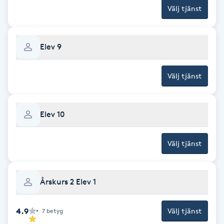
Välj tjänst
Fransk manikyr
Fransrengöring
Elev 9
Frekvensterapi
Välj tjänst
Friskvård
Elev 10
Friskvårdsmassage
Välj tjänst
Frisör
Funktionsanalys
Årskurs 2 Elev 1
Färgning
4.9
Välj tjänst
7
betyg