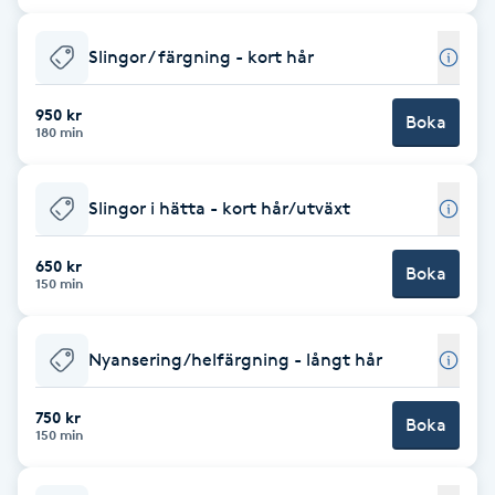
Babylights
Slingor / färgning - kort hår
Balayage
950 kr
Boka
180 min
Bambumassage
Slingor i hätta - kort hår/utväxt
Barber
650 kr
Boka
150 min
Barnklippning
BIAB
Nyansering/helfärgning - långt hår
Blowout
750 kr
Boka
150 min
Bottenfärg