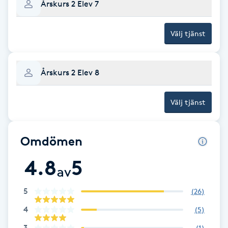
Årskurs 2 Elev 7
Gua Sha-massage
Välj tjänst
H
Hatha Yoga
Årskurs 2 Elev 8
Headspa
Välj tjänst
Healing
Omdömen
Herrklippning
4.8
5
av
HIFU
5
(
26
)
Hollywood Peel
4
(
5
)
3
(
1
)