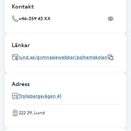
Kontakt
IPL hårborttagning
+46-359 43 XX
IR-massage
J
Länkar
Japansk massage
lund.se/gymnasiewebbar/polhemskolan/
K
K18
Adress
Katun fransar
Trollebergsvägen 41
Kemisk peeling
222 29, Lund
Keratinbehandling