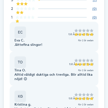
Hot Stone Massage
2
(
0
)
Hot yoga
1
(
0
)
Hudföryngring
EC
till
Årskurs 2 Elev 6
Eva C.
för 2 år sedan
Huduppstramning
Jättefina slingor!
Hudvård
TO
till
Årskurs 2 Elev 1
Tina O.
Hyaluronsyra
för 2 år sedan
Alltid väldigt duktiga och trevliga. Blir alltid lika
nöjd! 😊
Hyperhidros
KG
Hypnos
till
Årskurs 2 Elev 7
Kristina g.
för 2 år sedan