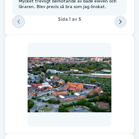
Mycket trevligt bemötande av både eleven och
Hårborttagning
läraren. Blev precis så bra som jag önskat.
Sida
1
av
5
Hårbottenbehandling
Hårförlängning
Hårvård
Hälsa
Hälsprickor
I
Idrottsmassage
IPL