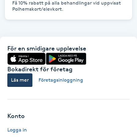
Få 10% rabatt på alla behandlingar vid uppvisat 
Polhemskort/elevkort.
LED-ljusterapi
Liktornar
För en smidigare upplevelse
LPG
LPG-behandling
Bokadirekt för företag
Läs mer
Företagsinloggning
LPG-massage
Luggklippning
Konto
Lymfmassage
Logga in
Läpptatuering