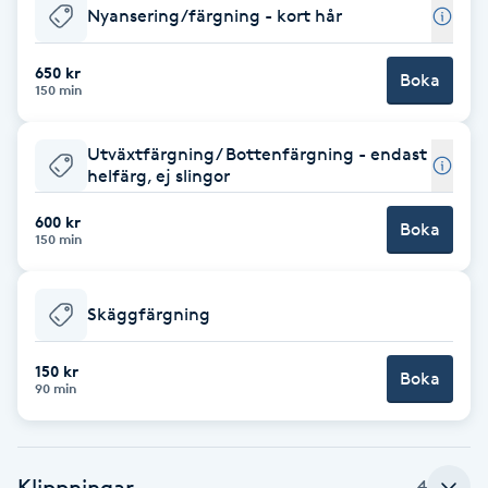
Nyansering/färgning - kort hår
Brynformning
650 kr
Boka
150 min
Brynfärgning
Utväxtfärgning/ Bottenfärgning - endast
Brynplockning
helfärg, ej slingor
Bröllopsuppsättning
600 kr
Boka
150 min
C
Celluliter
Skäggfärgning
Coachning
150 kr
Boka
90 min
Color correction
Klippningar
4