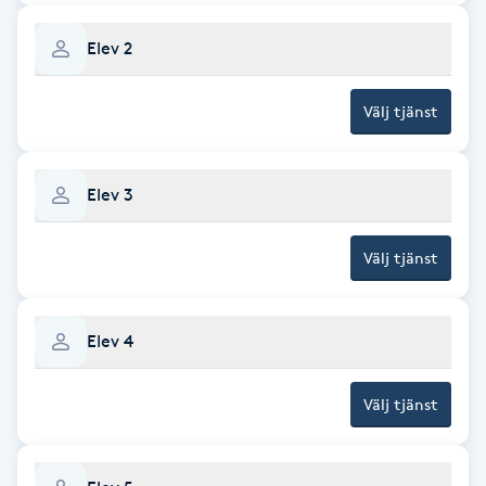
F
Elev 2
Face framing
Välj tjänst
Faceliftmassage
Elev 3
Fet hårbotten
Välj tjänst
Fettreducering
Fibromassage
Elev 4
Fillers
Välj tjänst
Fotmassage