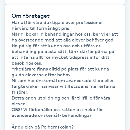
Kosmetisk tatuering
Om företaget
Här utför våra duktiga elever professionell 
Kostrådgivning
hårvård till förmånligt pris.

När ni bokar in behandlingar hos oss, ber vi er att 
ha överseende med att alla elever behöver god 
Kroppsinpackning
tid på sig för att kunna öva och utföra er 
behandling på bästa sätt, tänk därför gärna på 
Kroppspeeling
att inte ha allt för mycket tidspress inför ditt 
besök hos oss. 

Yrkeslärare finns alltid på plats för att kunna 
Käkledsbehandling
guida eleverna efter behov.

Ni som har önskemål om avancerade klipp eller 
färgtekniker hänvisar vi till stadens mer erfarna 
Kärlbehandling
frisörer.

Detta är en utbildning och lär tillfälle för våra 
L
elever.

OBS! Vi förbehåller oss rätten att neka för 
Laserbehandling
avancerade önskemål / behandlingar.

Är du elev på Polhemskolan?

Lashlift Keratin