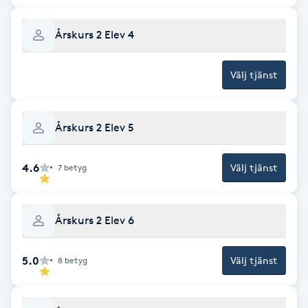
Föning
Årskurs 2 Elev 4
G
Gel naglar
Välj tjänst
Gelenaglar
Årskurs 2 Elev 5
Gellack
4.6
Välj tjänst
7
betyg
Gellack med förstärkning
Årskurs 2 Elev 6
Gravidmassage
5.0
Välj tjänst
Gravidyoga
8
betyg
Gruppträning