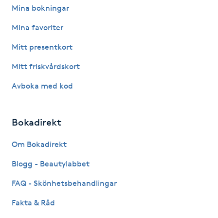
Mina bokningar
M
Mina favoriter
Makeup
Mitt presentkort
Manikyr & Pedikyr
Mitt friskvårdskort
Avboka med kod
Massage
Medial vägledning
Bokadirekt
Om Bokadirekt
Medicinsk massage
Blogg - Beautylabbet
Meditation
FAQ - Skönhetsbehandlingar
Medium
Fakta & Råd