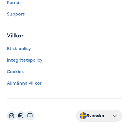
Karriär
Megavolymfransar
Support
Melasma
Villkor
Mesoterapi
Etisk policy
MicroPen
Integritetspolicy
Microshading
Cookies
Allmänna villkor
Mixfransar
N
Nagelförlängning
Svenska
Nagelförlängning akryl