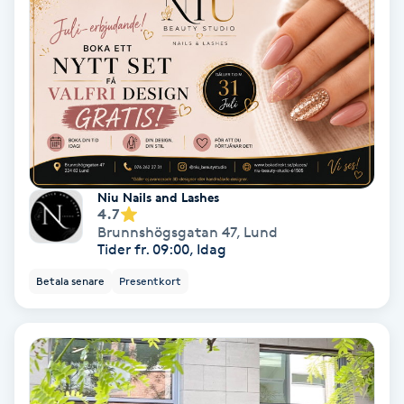
Ansiktsbehandling djuprengörande
B
Babylights
Balayage
Bambumassage
Niu Nails and Lashes
4.7
Brunnshögsgatan 47
,
Lund
Barber
Tider fr. 09:00, Idag
Betala senare
Presentkort
Barnklippning
BIAB
Blowout