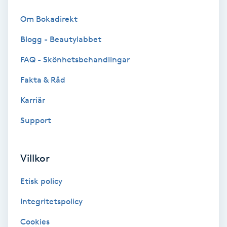
Färgning
Om Bokadirekt
Blogg - Beautylabbet
Föning
G
FAQ - Skönhetsbehandlingar
Fakta & Råd
Gel naglar
Karriär
Gelenaglar
Support
Gellack
Villkor
Gellack med förstärkning
Etisk policy
Gravidmassage
Integritetspolicy
Cookies
Gravidyoga