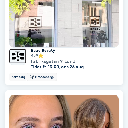
Bottenfärg
Brynformning
Brynfärgning
Basic Beauty
4.9
Brynplockning
Fabriksgatan 9
,
Lund
Tider fr. 13:00, ons 26 aug.
Bröllopsuppsättning
Kampanj
Branschorg.
C
Celluliter
Coachning