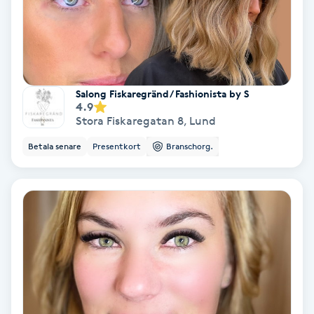
Color correction
Cryoterapi
D
Salong Fiskaregränd/ Fashionista by S
Damklippning
4.9
Stora Fiskaregatan 8
,
Lund
Dermapen
Betala senare
Presentkort
Branschorg.
Diamantslipning
E
Enzympeeling
Extensions