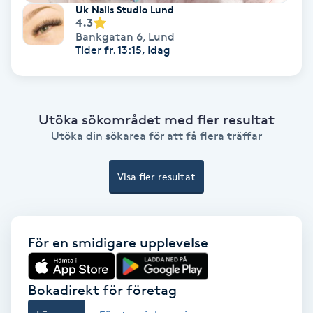
Uk Nails Studio Lund
Fotmassage
4.3
Bankgatan 6
,
Lund
Tider fr. 13:15, Idag
Fotsvamp
Fotvård
Utöka sökområdet med fler resultat
Utöka din sökarea för att få flera träffar
Fransar
Fransborttagning
Visa fler resultat
Fransfärgning
För en smidigare upplevelse
Fransförlängning
Bokadirekt för företag
Fransförlängning Megavolym