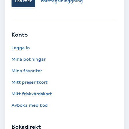
Läs mer
Företagsinloggning
Fransförlängning Volym
Fransk manikyr
Konto
Fransrengöring
Logga in
Frekvensterapi
Mina bokningar
Mina favoriter
Friskvård
Mitt presentkort
Friskvårdsmassage
Mitt friskvårdskort
Frisör
Avboka med kod
Funktionsanalys
Bokadirekt