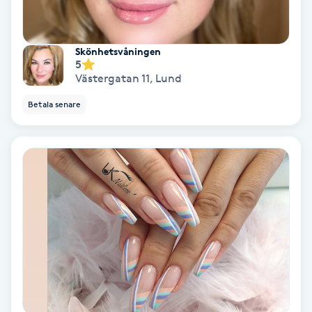
Extensions borttagning
Eyeliner-tatuering
Skönhetsvåningen
F
5
Västergatan 11
,
Lund
Face framing
Betala senare
Faceliftmassage
Fet hårbotten
Fettreducering
Fibromassage
Fillers