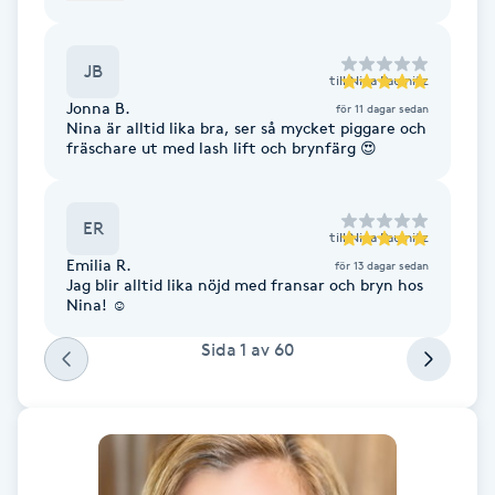
Trevlig, rolig och hjälpsam också! Kan inte
Fotsvamp
rekommendera henne nog ⭐️ ⭐️⭐️⭐️⭐️
JB
till
Nina Paulnitz
Fotvård
Jonna B.
för 11 dagar sedan
Nina är alltid lika bra, ser så mycket piggare och
Fransar
fräschare ut med lash lift och brynfärg 😍
Fransborttagning
ER
till
Nina Paulnitz
Emilia R.
för 13 dagar sedan
Fransfärgning
Jag blir alltid lika nöjd med fransar och bryn hos
Nina! ☺️
Fransförlängning
Sida
1
av
60
Fransförlängning Megavolym
Fransförlängning Volym