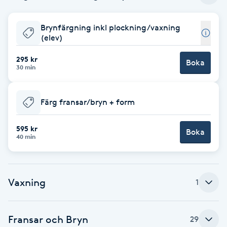
Babylights
Brynfärgning inkl plockning/vaxning
(elev)
Balayage
295 kr
Boka
30 min
Bambumassage
Färg fransar/bryn + form
Barber
595 kr
Barnklippning
Boka
40 min
BIAB
Vaxning
1
Blowout
Bottenfärg
Fransar och Bryn
29