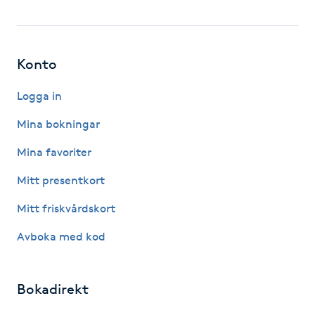
Hårborttagning
Hårbottenbehandling
Konto
Hårförlängning
Logga in
Mina bokningar
Hårvård
Mina favoriter
Hälsa
Mitt presentkort
Hälsprickor
Mitt friskvårdskort
I
Avboka med kod
Idrottsmassage
Bokadirekt
IPL