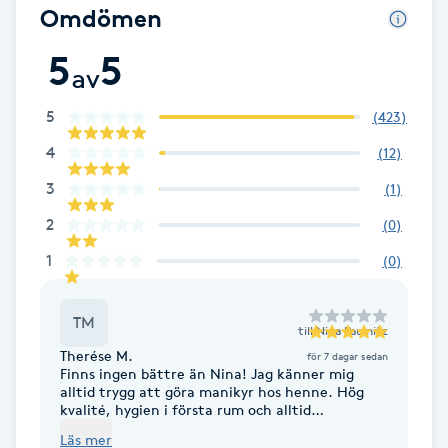
Omdömen
F
5
5
av
Face framing
5
(
423
)
Faceliftmassage
4
(
12
)
Fet hårbotten
3
(
1
)
2
(
0
)
Fettreducering
1
(
0
)
Fibromassage
TM
till
Nina Paulnitz
Fillers
Therése M.
för 7 dagar sedan
Finns ingen bättre än Nina! Jag känner mig
alltid trygg att göra manikyr hos henne. Hög
kvalité, hygien i första rum och alltid
Fotmassage
fenomenalt och noggrant resultat. Alltid nöjd
Läs mer
och känner mig så fin när jag går därifrån.