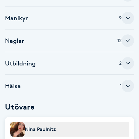
Brynformning
Manikyr
9
Brynfärgning
Naglar
12
Brynplockning
Utbildning
2
Bröllopsuppsättning
C
Hälsa
1
Celluliter
Utövare
Coachning
Color correction
Nina Paulnitz