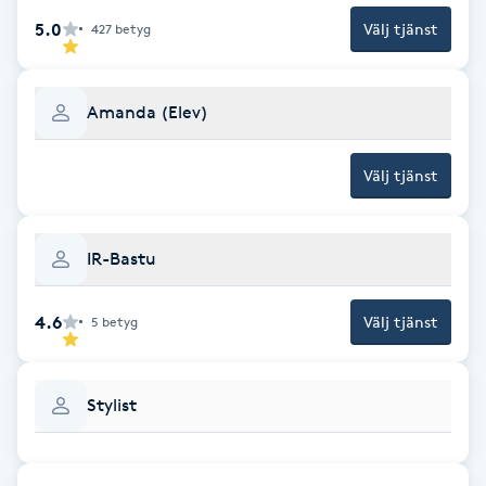
Cryoterapi
5.0
Välj tjänst
427
betyg
D
Damklippning
Amanda (Elev)
Dermapen
Välj tjänst
Diamantslipning
E
IR-Bastu
Enzympeeling
4.6
Välj tjänst
5
betyg
Extensions
Stylist
Extensions borttagning
Eyeliner-tatuering