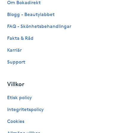
Om Bokadirekt
IPL hårborttagning
Blogg - Beautylabbet
FAQ - Skönhetsbehandlingar
IR-massage
J
Fakta & Råd
Karriär
Japansk massage
K
Support
K18
Villkor
Katun fransar
Etisk policy
Kemisk peeling
Integritetspolicy
Cookies
Keratinbehandling