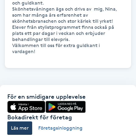
och guldkant.

Hot Stone Massage
Skönhetsvåningen ägs och drivs av  mig, Nina, 
som har många års erfarenhet av 
Hot yoga
skönhetsbranschen och stor kärlek till yrket! 
Elever från stylistprogrammet finns också på 
plats ett par dagar i veckan och erbjuder 
Hudföryngring
behandlingar till elevpris. 

Välkommen till oss för extra guldkant i 
vardagen!

Huduppstramning
Hudvård
Hyaluronsyra
För en smidigare upplevelse
Hyperhidros
Bokadirekt för företag
Hypnos
Läs mer
Företagsinloggning