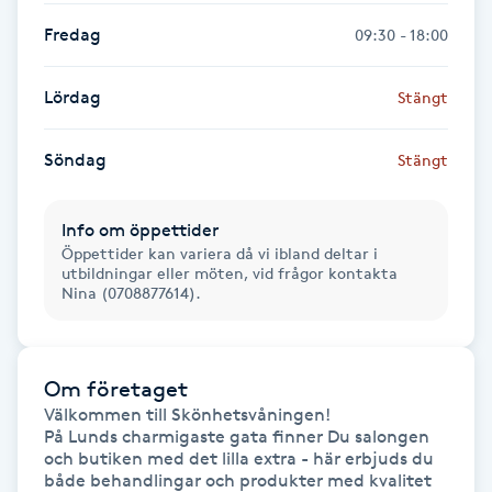
Fredag
09:30 - 18:00
Gua Sha-massage
H
Lördag
Stängt
Hatha Yoga
Söndag
Stängt
Headspa
Info om öppettider
Öppettider kan variera då vi ibland deltar i
Healing
utbildningar eller möten, vid frågor kontakta
Nina (0708877614).
Herrklippning
HIFU
Om företaget
Välkommen till Skönhetsvåningen!

På Lunds charmigaste gata finner Du salongen 
Hollywood Peel
och butiken med det lilla extra - här erbjuds du 
både behandlingar och produkter med kvalitet 