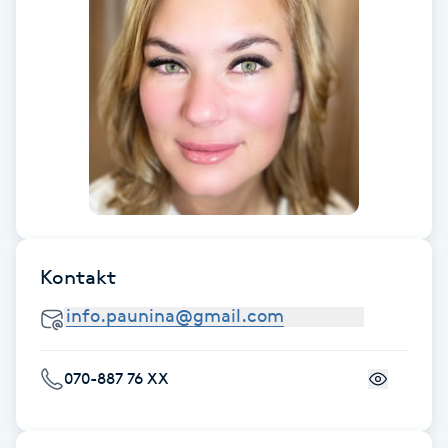
Fransk manikyr
Fransrengöring
Frekvensterapi
Friskvård
Friskvårdsmassage
Kontakt
Frisör
Funktionsanalys
070-887 76 XX
Färgning