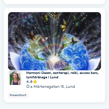
Ansiktsbehandling djuprengörande
B
Babylights
Balayage
Bambumassage
Barber
Harmoni Oasen, zonterapi, reiki, access bars,
lymfdränage i Lund
Barnklippning
4.8
Ö:a Mårtensgatan 15
,
Lund
BIAB
Presentkort
Blowout