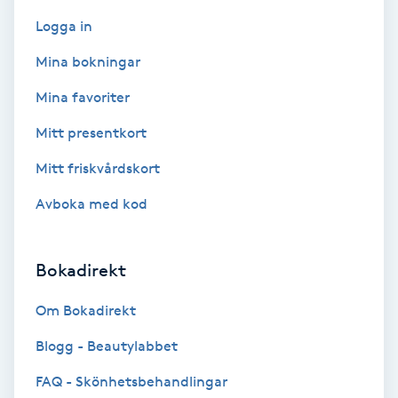
Color correction
Logga in
Cryoterapi
Mina bokningar
D
Mina favoriter
Damklippning
Mitt presentkort
Mitt friskvårdskort
Dermapen
Avboka med kod
Diamantslipning
E
Bokadirekt
Enzympeeling
Om Bokadirekt
Blogg - Beautylabbet
Extensions
FAQ - Skönhetsbehandlingar