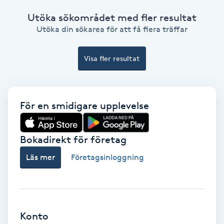
Utöka sökområdet med fler resultat
Bottenfärg
Utöka din sökarea för att få flera träffar
Brynformning
Visa fler resultat
Brynfärgning
För en smidigare upplevelse
Brynplockning
Bröllopsuppsättning
Bokadirekt för företag
C
Läs mer
Företagsinloggning
Celluliter
Coachning
Konto