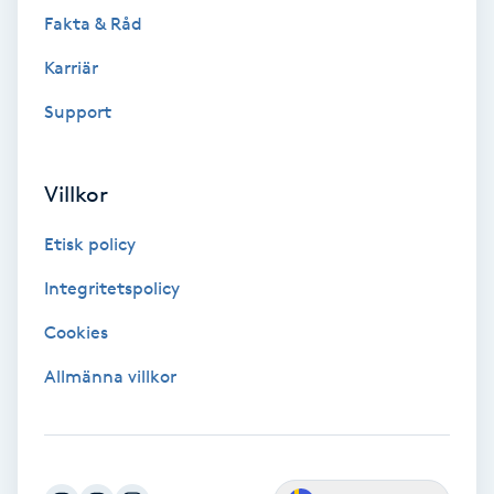
Extensions borttagning
Fakta & Råd
Eyeliner-tatuering
Karriär
F
Support
Face framing
Villkor
Faceliftmassage
Etisk policy
Fet hårbotten
Integritetspolicy
Cookies
Fettreducering
Allmänna villkor
Fibromassage
Fillers