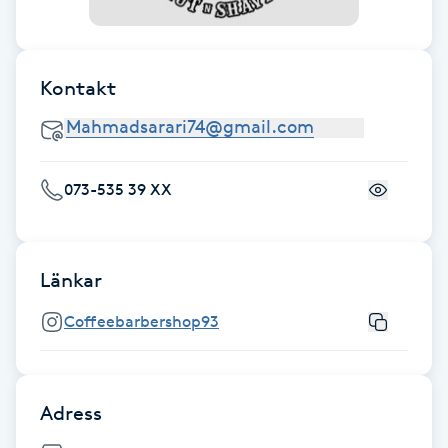
Fransk manikyr
Fransrengöring
Kontakt
Frekvensterapi
Friskvård
073-535 39 XX
Friskvårdsmassage
Länkar
Frisör
Coffeebarbershop93
Funktionsanalys
Adress
Färgning