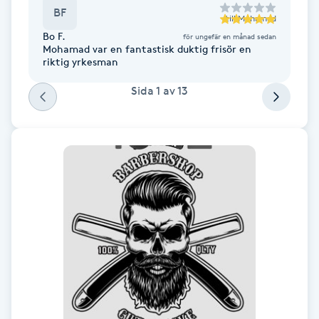
BF
Fotsvamp
till
Mohamad
Bo F.
för ungefär en månad sedan
Mohamad var en fantastisk duktig frisör en
Fotvård
riktig yrkesman
Sida
1
av
13
Fransar
Fransborttagning
Fransfärgning
Fransförlängning
Fransförlängning Megavolym
Fransförlängning Volym