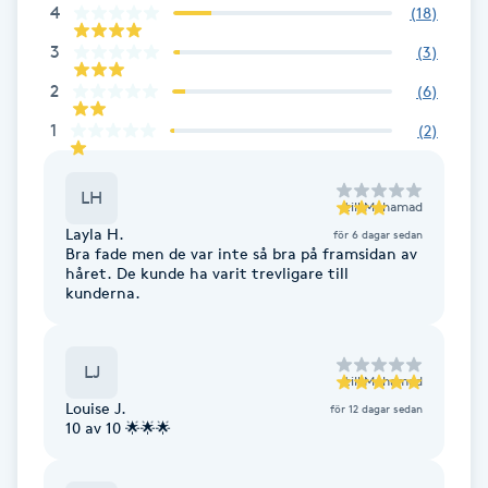
4
(
18
)
F
3
(
3
)
Face framing
2
(
6
)
1
(
2
)
Faceliftmassage
LH
Fet hårbotten
till
Mohamad
Layla H.
för 6 dagar sedan
Bra fade men de var inte så bra på framsidan av
Fettreducering
håret. De kunde ha varit trevligare till
kunderna.
Fibromassage
LJ
till
Mohamad
Fillers
Louise J.
för 12 dagar sedan
10 av 10 🌟🌟🌟
Fotmassage