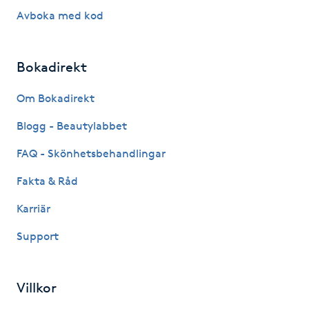
Hårborttagning
Avboka med kod
Hårbottenbehandling
Bokadirekt
Hårförlängning
Om Bokadirekt
Hårvård
Blogg - Beautylabbet
FAQ - Skönhetsbehandlingar
Hälsa
Fakta & Råd
Hälsprickor
Karriär
I
Support
Idrottsmassage
Villkor
IPL