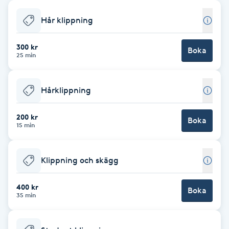
Babylights
Hår klippning
Balayage
300 kr
Boka
25 min
Bambumassage
Hårklippning
Barber
200 kr
Boka
15 min
Barnklippning
Klippning och skägg
BIAB
400 kr
Blowout
Boka
35 min
Bottenfärg