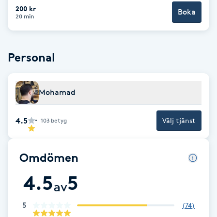
Cryoterapi
200 kr
Boka
20 min
D
Damklippning
Personal
Dermapen
Mohamad
Diamantslipning
E
4.5
Välj tjänst
103
betyg
Enzympeeling
Omdömen
Extensions
4.5
5
av
Extensions borttagning
5
(
74
)
Eyeliner-tatuering