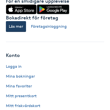
För en smidigare upplevelse
Hot Stone Massage
Hot yoga
Bokadirekt för företag
Läs mer
Företagsinloggning
Hudföryngring
Huduppstramning
Konto
Hudvård
Logga in
Hyaluronsyra
Mina bokningar
Hyperhidros
Mina favoriter
Mitt presentkort
Hypnos
Mitt friskvårdskort