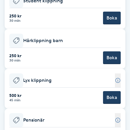
Student klippning
Brynformning
250 kr
Boka
30 min
Brynfärgning
Hårklippning barn
Brynplockning
250 kr
Boka
Bröllopsuppsättning
30 min
C
Lyx klippning
Celluliter
500 kr
Boka
Coachning
45 min
Color correction
Pensionär