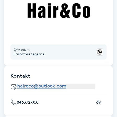
IPL hårborttagning
IR-massage
J
Japansk massage
Medlem
K
Frisörföretagarna
K18
Kontakt
Katun fransar
Kemisk peeling
0463727XX
Keratinbehandling