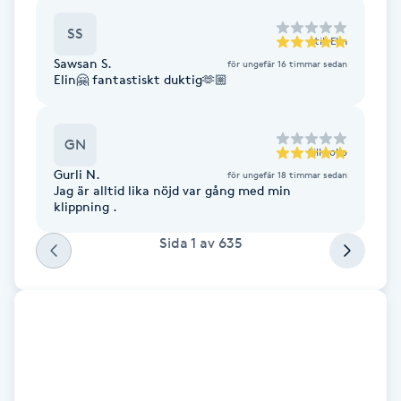
Hårborttagning
SS
till
Elin
Hårbottenbehandling
Sawsan S.
för ungefär 16 timmar sedan
Elin🤗 fantastiskt duktig🫶🏼
Hårförlängning
GN
till
Lollo
Hårvård
Gurli N.
för ungefär 18 timmar sedan
Jag är alltid lika nöjd var gång med min
klippning .
Hälsa
Sida
1
av
635
Hälsprickor
I
Idrottsmassage
IPL