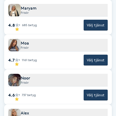
Fotsvamp
Maryam
Frisör
Fotvård
4.8
Välj tjänst
685
betyg
Fransar
Moa
Frisör
Fransborttagning
4.7
Välj tjänst
1161
betyg
Fransfärgning
Fransförlängning
Noor
Frisör
Fransförlängning Megavolym
4.6
Välj tjänst
737
betyg
Fransförlängning Volym
Alex