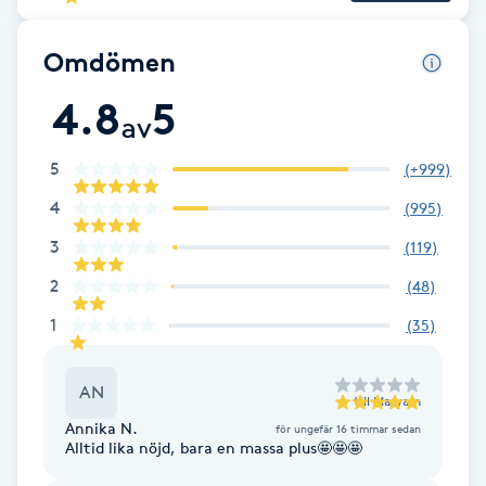
Hot Stone Massage
Omdömen
Hot yoga
4.8
5
av
Hudföryngring
5
(
+999
)
Huduppstramning
4
(
995
)
3
(
119
)
Hudvård
2
(
48
)
Hyaluronsyra
1
(
35
)
Hyperhidros
AN
till
Maryam
Annika N.
för ungefär 16 timmar sedan
Hypnos
Alltid lika nöjd, bara en massa plus🤩🤩🤩