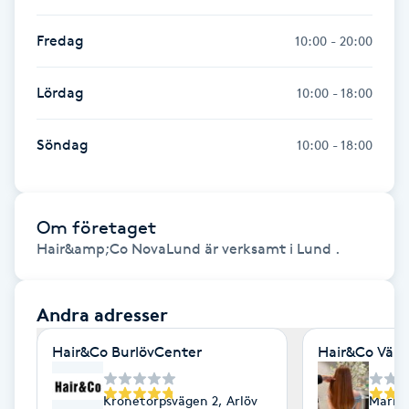
Kosmetisk tatuering
Fredag
10:00 - 20:00
Kostrådgivning
Lördag
10:00 - 18:00
Kroppsinpackning
Söndag
10:00 - 18:00
Kroppspeeling
Om företaget
Käkledsbehandling
Hair&amp;Co NovaLund är verksamt i Lund .
Kärlbehandling
L
Andra adresser
Hair&Co BurlövCenter
Hair&Co Väla
Laserbehandling
Kronetorpsvägen 2, Arlöv
Markna
Lashlift Keratin