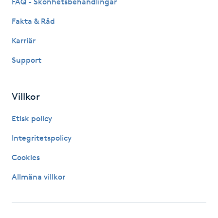
FAQ - Skönhetsbehandlingar
Megavolymfransar
Fakta & Råd
Melasma
Karriär
Support
Mesoterapi
MicroPen
Villkor
Etisk policy
Microshading
Integritetspolicy
Mixfransar
Cookies
N
Allmäna villkor
Nagelförlängning
Nagelförlängning akryl