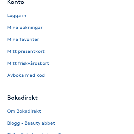
Konto
M
Logga in
Makeup
Mina bokningar
Mina favoriter
Manikyr & Pedikyr
Mitt presentkort
Massage
Mitt friskvårdskort
Medial vägledning
Avboka med kod
Medicinsk massage
Bokadirekt
Meditation
Om Bokadirekt
Blogg - Beautylabbet
Medium