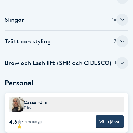
F
Slingor
16
Face framing
Faceliftmassage
Tvätt och styling
7
Fet hårbotten
Brow och Lash lift (SHR och CIDESCO)
1
Fettreducering
Personal
Fibromassage
Cassandra
Fillers
Frisör
4.8
Välj tjänst
976
betyg
Fotmassage