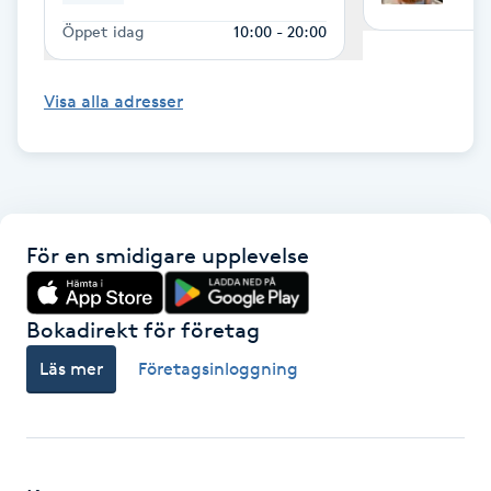
Öppet idag
10:00 - 20:00
LED-ljusterapi
Visa alla adresser
Liktornar
LPG
LPG-behandling
För en smidigare upplevelse
LPG-massage
Bokadirekt för företag
Luggklippning
Läs mer
Företagsinloggning
Lymfmassage
Läpptatuering