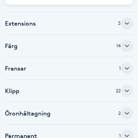
Cryoterapi
D
Extensions
3
Damklippning
Dermapen
Färg
14
Diamantslipning
Fransar
1
E
Enzympeeling
Klipp
22
Extensions
Öronhåltagning
2
Extensions borttagning
Permanent
1
Eyeliner-tatuering