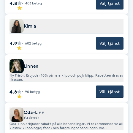
4.8
Välj tjänst
403
betyg
Föning
G
Kimia
Gel naglar
4.9
Välj tjänst
602
betyg
Gelenaglar
Gellack
Linnea
Ny Frisör. Erbjuder 10% på herr klipp och pojk klipp. Rabatten dras av
Gellack med förstärkning
i kassan.
4.6
Välj tjänst
90
betyg
Gravidmassage
Oda-Linn
Gravidyoga
(trainee)
Oda-Linn erbjuder rabatt på alla behandlingar. Vi rekommenderar all
klassisk klippning(ej fade) och färg/slingbehandlingar. Vid
Gruppträning
avancerade färgkorrigering vänligen boka våra ordinarie frisörer. Obs