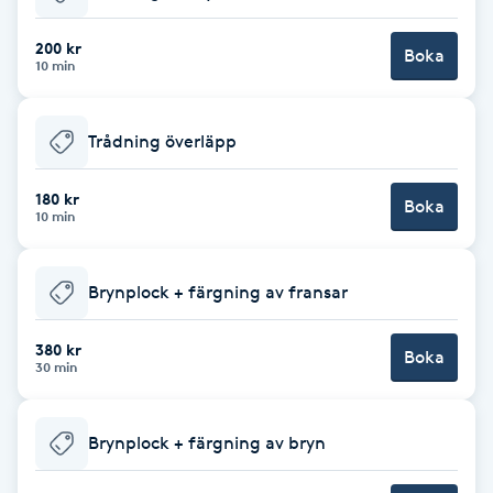
Babylights
200 kr
Boka
10 min
Balayage
Trådning överläpp
Bambumassage
180 kr
Boka
10 min
Barber
Barnklippning
Brynplock + färgning av fransar
BIAB
380 kr
Boka
30 min
Blowout
Brynplock + färgning av bryn
Bottenfärg