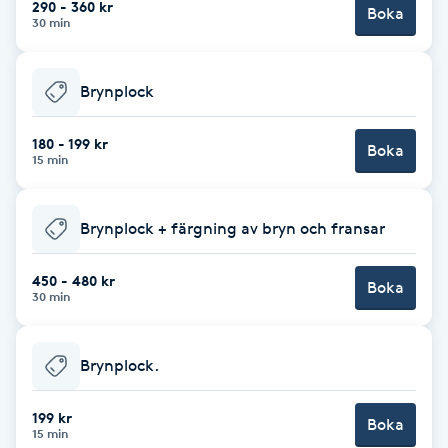
290 - 360 kr
Boka
30 min
Brynformning
Brynplock
Brynfärgning
180 - 199 kr
Brynplockning
Boka
15 min
Bröllopsuppsättning
Brynplock + färgning av bryn och fransar
C
450 - 480 kr
Celluliter
Boka
30 min
Coachning
Brynplock.
Color correction
199 kr
Boka
15 min