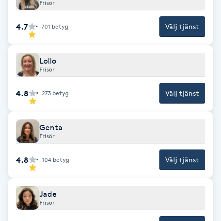
Frisör
Fransk manikyr
4.7
Välj tjänst
701
betyg
Fransrengöring
Lollo
Frekvensterapi
Frisör
Friskvård
4.8
Välj tjänst
273
betyg
Friskvårdsmassage
Genta
Frisör
Frisör
4.8
Välj tjänst
104
betyg
Funktionsanalys
Jade
Färgning
Frisör