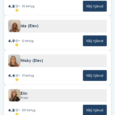
tiderna kan ta något längre tid då trainee är under utbildning.
4.8
Välj tjänst
36
betyg
Gua Sha-massage
H
Ida (Elev)
Hatha Yoga
4.9
Välj tjänst
12
betyg
Headspa
Nicky (Elev)
Healing
Herrklippning
4.4
Välj tjänst
13
betyg
HIFU
Elin
Frisör
Hollywood Peel
4.8
Välj tjänst
321
betyg