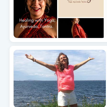
Eyeliner-tatuering
F
Face framing
Faceliftmassage
Fet hårbotten
Fettreducering
Fibromassage
Fillers
Fotmassage