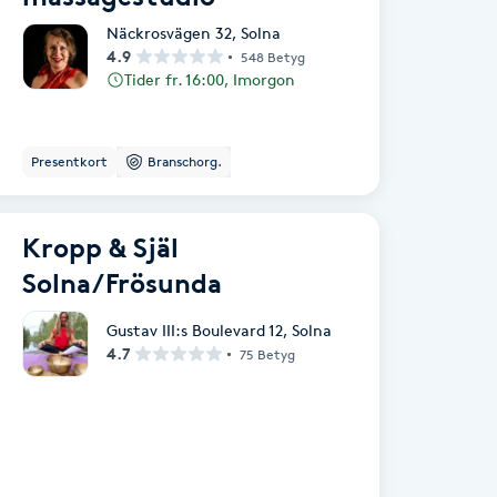
Näckrosvägen 32
,
Solna
4.9
548 Betyg
Tider fr. 16:00, Imorgon
Presentkort
Branschorg.
Kropp & Själ
Solna/Frösunda
Gustav III:s Boulevard 12
,
Solna
4.7
75 Betyg