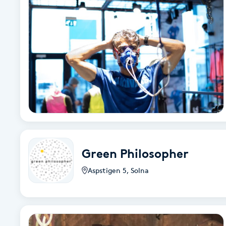
Alternativmedicin
Andningsmassage
Ansiktslyft utan kirurgi
Aromamassage
Ashtanga Yoga
Ayurveda
Green Philosopher
Aspstigen 5
,
Solna
Ayurvedisk Massage
Ansiktsbehandling djuprengörande
B