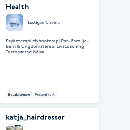
Health
Lostigen 1
,
Solna
Psykoterapi Hypnoterapi Par- Familje-
Barn & Ungdomsterapi Livscoaching
Testbaserad hälsa
Betala senare
Presentkort
katja_hairdresser