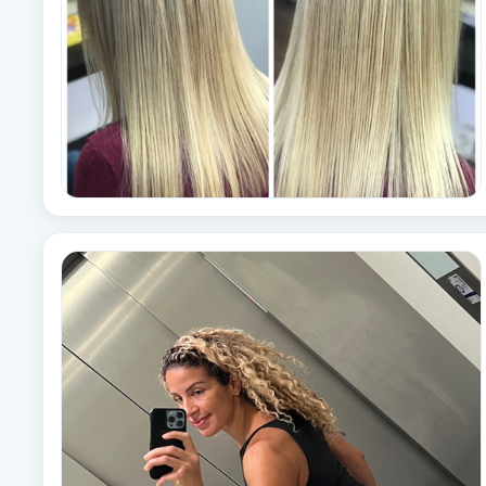
Brynformning
Brynfärgning
Brynplockning
Bröllopsuppsättning
C
Celluliter
Coachning
Color correction