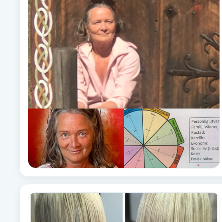
Babylights
Balayage
Bambumassage
Barber
Barnklippning
BIAB
Blowout
Bottenfärg