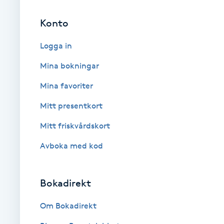
Fransk manikyr
Konto
Fransrengöring
Logga in
Mina bokningar
Frekvensterapi
Mina favoriter
Friskvård
Mitt presentkort
Friskvårdsmassage
Mitt friskvårdskort
Avboka med kod
Frisör
Funktionsanalys
Bokadirekt
Om Bokadirekt
Färgning