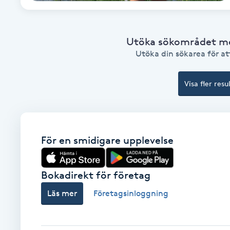
Fotsvamp
Utöka sökområdet med
Fotvård
Utöka din sökarea för att
Fransar
Visa fler resu
Fransborttagning
Fransfärgning
För en smidigare upplevelse
Fransförlängning
Bokadirekt för företag
Fransförlängning Megavolym
Läs mer
Företagsinloggning
Fransförlängning Volym