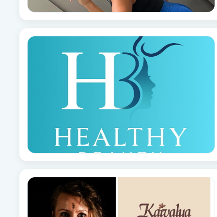
Cryoterapi
D
Damklippning
Dermapen
Diamantslipning
E
Enzympeeling
Extensions
Extensions borttagning