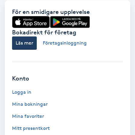
Babylights
För en smidigare upplevelse
Balayage
Bokadirekt för företag
Läs mer
Företagsinloggning
Bambumassage
Barber
Konto
Barnklippning
Logga in
BIAB
Mina bokningar
Blowout
Mina favoriter
Mitt presentkort
Bottenfärg