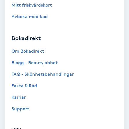
Mitt friskvårdskort
Brynformning
Avboka med kod
Brynfärgning
Bokadirekt
Brynplockning
Om Bokadirekt
Bröllopsuppsättning
Blogg - Beautylabbet
C
FAQ - Skönhetsbehandlingar
Celluliter
Fakta & Råd
Karriär
Coachning
Support
Color correction