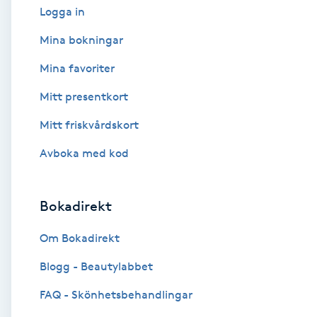
Logga in
Babylights
Mina bokningar
Mina favoriter
Balayage
Mitt presentkort
Bambumassage
Mitt friskvårdskort
Barber
Avboka med kod
Barnklippning
Bokadirekt
BIAB
Om Bokadirekt
Blogg - Beautylabbet
Blowout
FAQ - Skönhetsbehandlingar
Bottenfärg