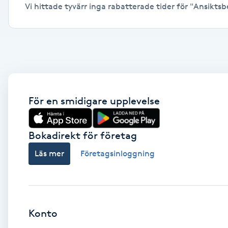
Vi hittade tyvärr inga rabatterade tider för "Ansiktsbe
Alternativmedicin
Andningsmassage
Ansiktslyft utan kirurgi
Aromamassage
För en smidigare upplevelse
Ashtanga Yoga
Bokadirekt för företag
Ayurveda
Läs mer
Företagsinloggning
Ayurvedisk Massage
Ansiktsbehandling djuprengörande
Konto
B