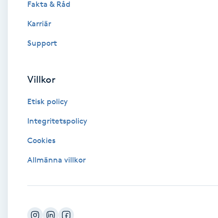
Fakta & Råd
Brynformning
Karriär
Support
Brynfärgning
Brynplockning
Villkor
Etisk policy
Bröllopsuppsättning
C
Integritetspolicy
Cookies
Celluliter
Allmänna villkor
Coachning
Color correction