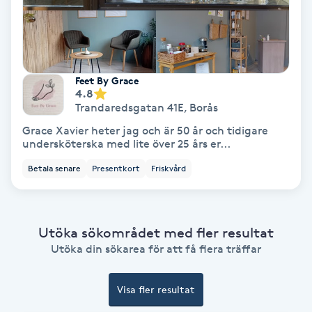
Hypnos
Hårborttagning
Feet By Grace
Hårbottenbehandling
4.8
Trandaredsgatan 41E
,
Borås
Grace Xavier heter jag och är 50 år och tidigare
Hårförlängning
undersköterska med lite över 25 års er...
Betala senare
Presentkort
Friskvård
Hårvård
Hälsa
Utöka sökområdet med fler resultat
Hälsprickor
Utöka din sökarea för att få flera träffar
I
Visa fler resultat
Idrottsmassage