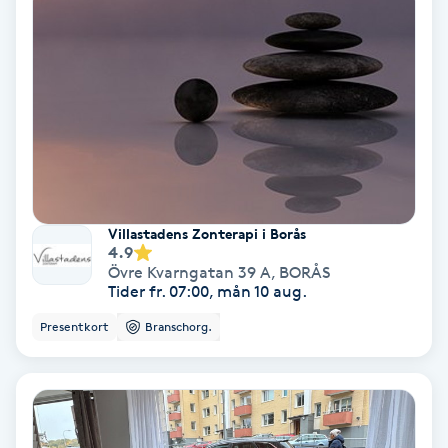
Extensions borttagning
Eyeliner-tatuering
F
Face framing
Faceliftmassage
Villastadens Zonterapi i Borås
Fet hårbotten
4.9
Övre Kvarngatan 39 A
,
BORÅS
Tider fr. 07:00, mån 10 aug.
Fettreducering
Presentkort
Branschorg.
Fibromassage
Fillers