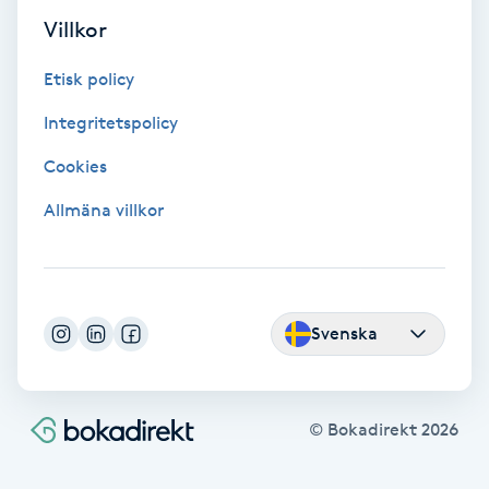
Villkor
Koppningsmassage
Etisk policy
Kosmetisk tatuering
Integritetspolicy
Kostrådgivning
Cookies
Allmäna villkor
Kroppsinpackning
Kroppspeeling
Svenska
Käkledsbehandling
Kärlbehandling
© Bokadirekt
2026
L