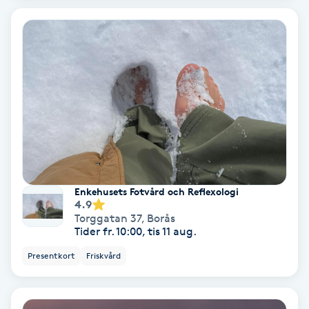
Color correction
Cryoterapi
D
Damklippning
Dermapen
Diamantslipning
Enkehusets Fotvård och Reflexologi
E
4.9
Torggatan 37
,
Borås
Tider fr. 10:00, tis 11 aug.
Enzympeeling
Presentkort
Friskvård
Extensions