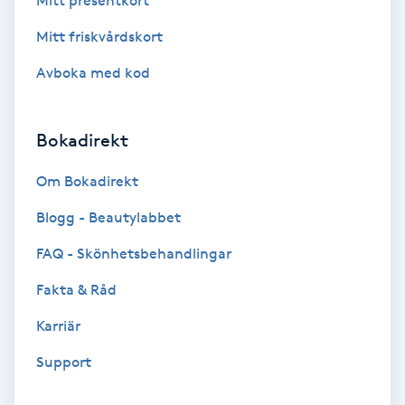
Mitt presentkort
Keratinbehandling
Mitt friskvårdskort
Avboka med kod
Kinesiologi
Kinesisk medicin
Bokadirekt
Om Bokadirekt
Kiropraktik
Blogg - Beautylabbet
Klangmassage
FAQ - Skönhetsbehandlingar
Klippning
Fakta & Råd
Karriär
Klippning & Slingor
Support
Klippning ungdom