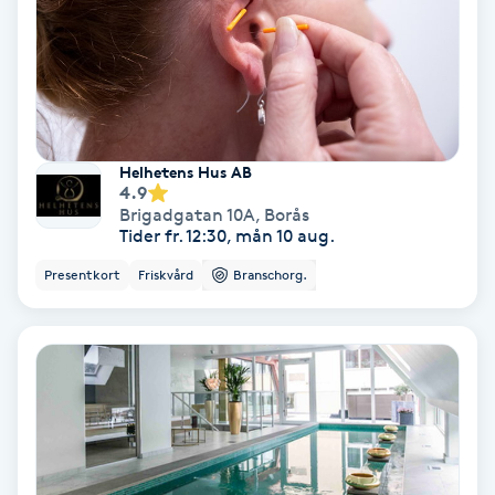
Gruppträning
Gua Sha-massage
H
Helhetens Hus AB
4.9
Hatha Yoga
Brigadgatan 10A
,
Borås
Tider fr. 12:30, mån 10 aug.
Headspa
Presentkort
Friskvård
Branschorg.
Healing
Herrklippning
HIFU