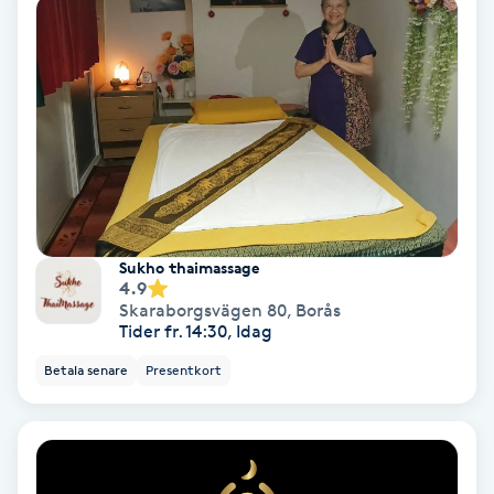
Fransförlängning Volym
Fransk manikyr
Fransrengöring
Frekvensterapi
Sukho thaimassage
Friskvård
4.9
Skaraborgsvägen 80
,
Borås
Tider fr. 14:30, Idag
Friskvårdsmassage
Betala senare
Presentkort
Frisör
Funktionsanalys