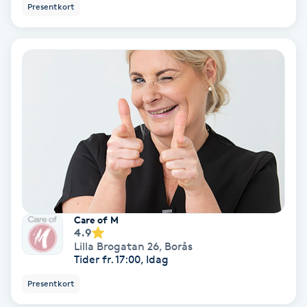
Presentkort
Bottenfärg
Brynformning
Brynfärgning
Brynplockning
Bröllopsuppsättning
C
Care of M
4.9
Celluliter
Lilla Brogatan 26
,
Borås
Tider fr. 17:00, Idag
Coachning
Presentkort