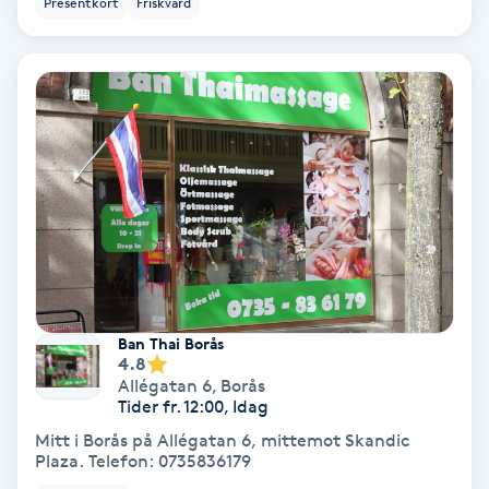
Presentkort
Friskvård
Ansiktsbehandling djuprengörande
B
Babylights
Balayage
Bambumassage
Barber
Ban Thai Borås
Barnklippning
4.8
Allégatan 6
,
Borås
Tider fr. 12:00, Idag
BIAB
Mitt i Borås på Allégatan 6, mittemot Skandic
Plaza. Telefon: 0735836179
Blowout