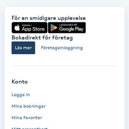
IPL
För en smidigare upplevelse
IPL hårborttagning
Bokadirekt för företag
IR-massage
Läs mer
Företagsinloggning
J
Japansk massage
K
Konto
K18
Logga in
Mina bokningar
Katun fransar
Mina favoriter
Kemisk peeling