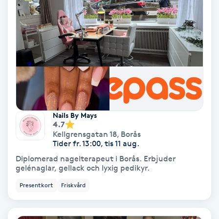
Fotmassage
Fotsvamp
Fotvård
Fransar
Nails By Mays
Fransborttagning
4.7
Kellgrensgatan 18
,
Borås
Tider fr. 13:00, tis 11 aug.
Fransfärgning
Diplomerad nagelterapeut i Borås. Erbjuder
gelénaglar, gellack och lyxig pedikyr.
Fransförlängning
Presentkort
Friskvård
Fransförlängning Megavolym