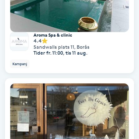
Hollywood Peel
Hot Stone Massage
Aroma Spa & clinic
4.4
Hot yoga
Sandwalls plats 11
,
Borås
Tider fr. 11:00, tis 11 aug.
Hudföryngring
Kampanj
Huduppstramning
Hudvård
Hyaluronsyra
Hyperhidros