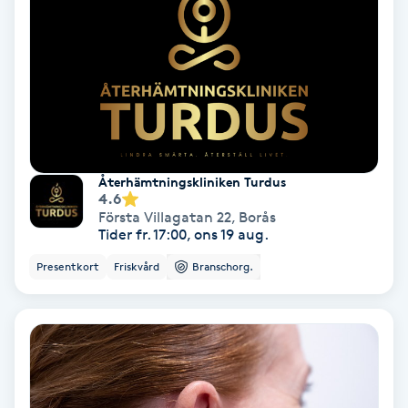
Färgning
Föning
G
Gel naglar
Återhämtningskliniken Turdus
4.6
Gelenaglar
Första Villagatan 22
,
Borås
Tider fr. 17:00, ons 19 aug.
Gellack
Presentkort
Friskvård
Branschorg.
Gellack med förstärkning
Gravidmassage
Gravidyoga