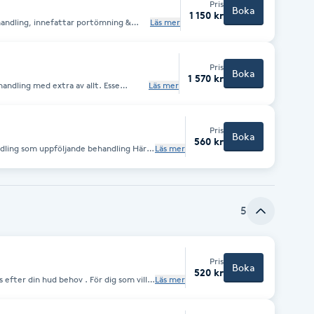
Pris
Boka
1 150 kr
ehandling, innefattar portömning &
Läs mer
ra effekt.
Pris
Boka
1 570 kr
Läs mer
mpull med 5 miljarder levande
t för huden.
Pris
Boka
560 kr
ing som uppföljande behandling Här
Läs mer
å hudtillstånd
ost/Instantly
5
Pris
Boka
520 kr
Läs mer
 effekt, samtidigt får du njuta lite
Picaut och vill få en första känsla.