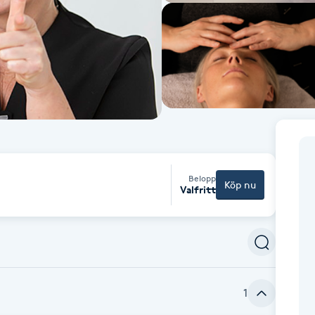
Belopp
Köp nu
Valfritt
1