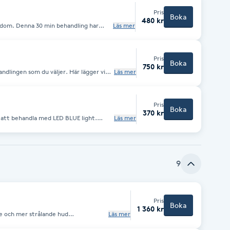
Picaut och vill få en första känsla.
Pris
Boka
ing/brynplockning/massage eller
480 kr
gdom. Denna 30 min behandling har
Läs mer
All inklusive
 orenheter.
s klassiska ansiktsbehandling som bas
omstart för huden.
Pris
Boka
750 kr
andlingen som du väljer. Här lägger vi
Läs mer
r och lägger en lugnande mask som
Pris
Boka
370 kr
ndla med LED BLUE light.
Läs mer
iskt effekt
9
Pris
Boka
1 360 kr
re och mer strålande hud
Läs mer
yngrande behandling som stimulerar
 elastin – två nyckelfaktorer för en