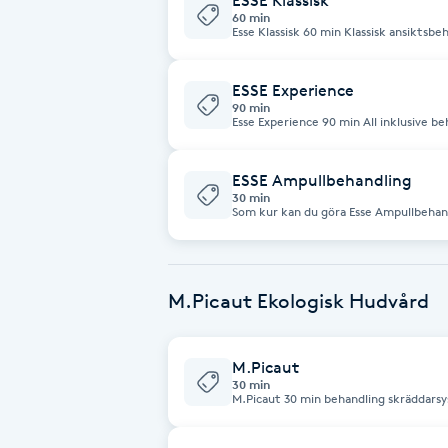
ESSE Klassisk
Eyeliner-tatuering
60 min
Esse Klassisk 60 min Klassisk ansiktsb
F
massage + skräddarsydd ampull för ext
Face framing
ESSE Experience
90 min
Esse Experience 90 min All inklusive behandling med extra av allt. Esse
klassisk som bas + ryggmassage, unik a
Faceliftmassage
probiotika + algmask. En riktig omstar
ESSE Ampullbehandling
Fet hårbotten
30 min
Som kur kan du göra Esse Ampullbehandl
läggs focus på ampull med inriktning p
Bright/Clearifying/Hyaluronic/Hydrobo
Fettreducering
M.Picaut Ekologisk Hudvård
Fibromassage
Fillers
M.Picaut
30 min
M.Picaut 30 min behandling skräddarsys efter din hud behov . För dig som vill
få fördelarna med produkterna och dess
Fotmassage
extra. Passar även dig som är nyfiken M.