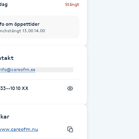
dag
Stängt
fo om öppettider
nchstängt 13.00 14.00
ntakt
33--10 10 XX
kar
www.careofm.nu