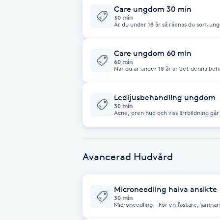
extra. Passar även dig som är nyfiken M.
Care ungdom 30 min
M.Picaut 60 min Klassisk ansiktsbehandling. Här lägger vi focus på det som
Fransk manikyr
30 min
din hud behöver mest. Rengöring/peel
Är du under 18 år så räknas du som un
portömning/ mask serum och avslutande kräm M.Picaut 90 min 
focus på rengöring och borttagning av
Behandling med extra av allt. M.Picaut
+ skräddarsydd behandling med portöming, hand & skalpmassage / Peel off
Fransrengöring
mask läggs till efter behov. En riktig 
Care ungdom 60 min
60 min
Frekvensterapi
När du är under 18 år är det denna beh
mycket focus på att få bort orenhete
avslutning.
Friskvård
Ledljusbehandling ungdom
30 min
Acne, oren hud och viss ärrbildning går att beha
Bakterierdödande och antiinflammator
Friskvårdsmassage
Frisör
Avancerad Hudvård
Funktionsanalys
Microneedling halva ansikte
30 min
Microneedling – För en fastare, jämna
Färgning
Microneedling är en avancerad hudför
hudens egen produktion av kollagen och