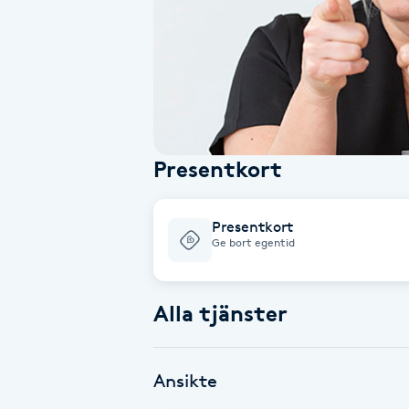
Alternativmedicin
Andningsmassage
Ansiktslyft utan kirurgi
Presentkort
Aromamassage
Ashtanga Yoga
Presentkort
Ge bort egentid
Ayurveda
Alla tjänster
Ayurvedisk Massage
Ansiktsbehandling djuprengörande
Ansikte
B