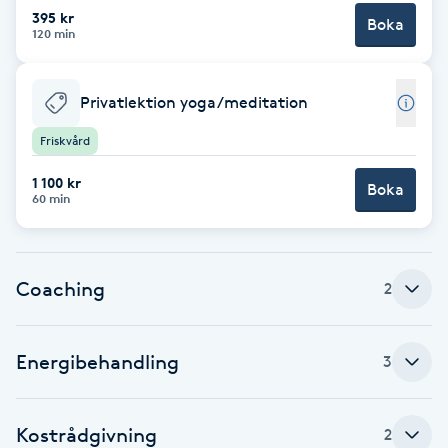
Cryoterapi
395 kr
Boka
120 min
D
Damklippning
Privatlektion yoga/meditation
Dermapen
Friskvård
1 100 kr
Boka
Diamantslipning
60 min
E
Enzympeeling
Coaching
2
Extensions
Energibehandling
3
Extensions borttagning
Kostrådgivning
2
Eyeliner-tatuering