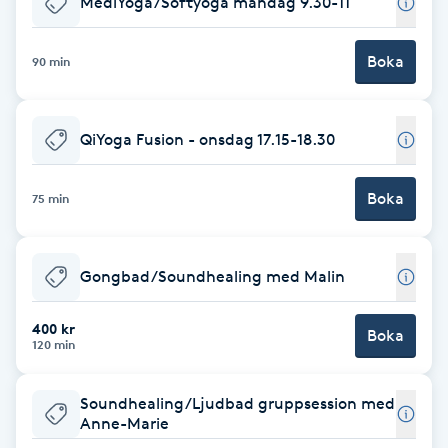
MediYoga/Softyoga måndag 9.30-11
Brynformning
Boka
90 min
Brynfärgning
QiYoga Fusion - onsdag 17.15-18.30
Brynplockning
Boka
75 min
Bröllopsuppsättning
C
Gongbad/Soundhealing med Malin
Celluliter
400 kr
Boka
Coachning
120 min
Color correction
Soundhealing/Ljudbad gruppsession med
Anne-Marie