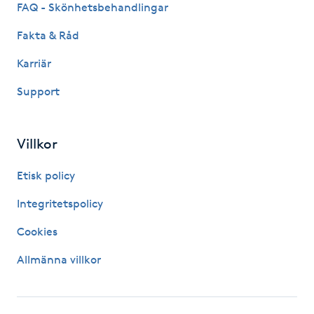
FAQ - Skönhetsbehandlingar
M
Fakta & Råd
Makeup
Karriär
Support
Manikyr & Pedikyr
Massage
Villkor
Medial vägledning
Etisk policy
Integritetspolicy
Medicinsk massage
Cookies
Meditation
Allmänna villkor
Medium