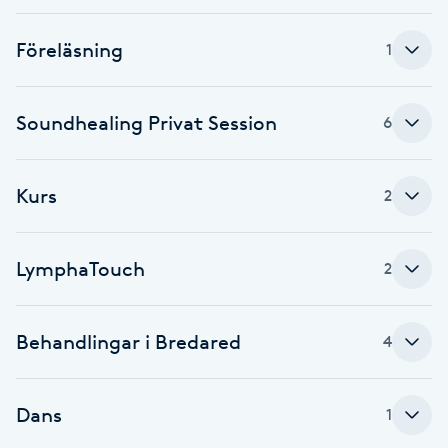
Fotsvamp
Föreläsning
1
Fotvård
Soundhealing Privat Session
6
Fransar
Fransborttagning
Kurs
2
Fransfärgning
LymphaTouch
2
Fransförlängning
Behandlingar i Bredared
4
Fransförlängning Megavolym
Fransförlängning Volym
Dans
1