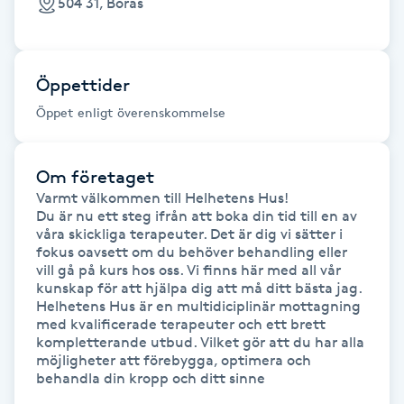
504 31, Borås
Kinesiologi
Kinesisk medicin
Öppettider
Öppet enligt överenskommelse
Kiropraktik
Om företaget
Klangmassage
Varmt välkommen till Helhetens Hus!

Du är nu ett steg ifrån att boka din tid till en av 
Klippning
våra skickliga terapeuter. Det är dig vi sätter i 
fokus oavsett om du behöver behandling eller 
vill gå på kurs hos oss. Vi finns här med all vår 
Klippning & Slingor
kunskap för att hjälpa dig att må ditt bästa jag. 
Helhetens Hus är en multidiciplinär mottagning 
med kvalificerade terapeuter och ett brett 
Klippning ungdom
kompletterande utbud. Vilket gör att du har alla 
möjligheter att förebygga, optimera och 
behandla din kropp och ditt sinne

Koppningsmassage