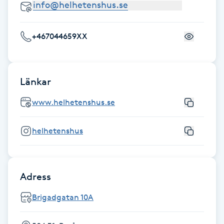
IPL hårborttagning
+467044659XX
IR-massage
J
Länkar
Japansk massage
K
www.helhetenshus.se
K18
helhetenshus
Katun fransar
Adress
Kemisk peeling
Brigadgatan 10A
Keratinbehandling