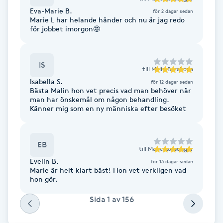
Hot Stone Massage
Eva-Marie B.
för 2 dagar sedan
Marie L har helande händer och nu är jag redo
för jobbet imorgon🤩
Hot yoga
Hudföryngring
IS
till
Malin Barahona
Isabella S.
för 12 dagar sedan
Huduppstramning
Bästa Malin hon vet precis vad man behöver när
man har önskemål om någon behandling.
Känner mig som en ny människa efter besöket
Hudvård
EB
Hyaluronsyra
till
Marie Lövsenger
Evelin B.
för 13 dagar sedan
Marie är helt klart bäst! Hon vet verkligen vad
Hyperhidros
hon gör.
Sida
1
av
156
Hypnos