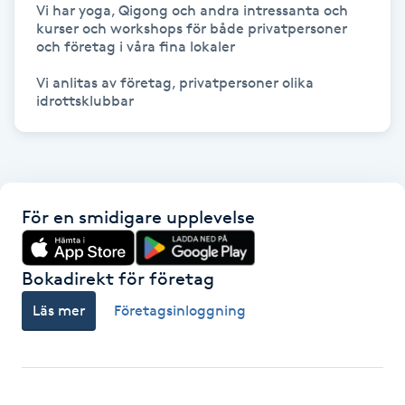
Vi har yoga, Qigong och andra intressanta och 
Kosmetisk tatuering
kurser och workshops för både privatpersoner 
och företag i våra fina lokaler

Kostrådgivning
Vi anlitas av företag, privatpersoner olika 
idrottsklubbar
Kroppsinpackning
Kroppspeeling
För en smidigare upplevelse
Käkledsbehandling
Bokadirekt för företag
Kärlbehandling
L
Läs mer
Företagsinloggning
Laserbehandling
Lashlift Keratin