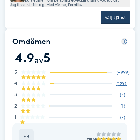
kursledare inom personlig utveckling samt yogaguide.
Jag finns här för dig! Med värme, Pernilla.
Gua Sha-massage
Välj tjänst
H
Hatha Yoga
Omdömen
4.9
5
Headspa
av
5
(
+999
)
Healing
4
(
129
)
Herrklippning
3
(
5
)
2
(
1
)
HIFU
1
(
7
)
Hollywood Peel
EB
till
Marie Lövsenger