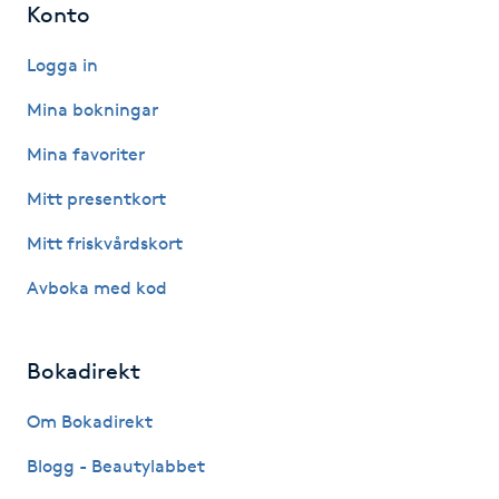
Konto
LED-ljusterapi
Logga in
Mina bokningar
Liktornar
Mina favoriter
LPG
Mitt presentkort
Mitt friskvårdskort
LPG-behandling
Avboka med kod
LPG-massage
Bokadirekt
Luggklippning
Om Bokadirekt
Lymfmassage
Blogg - Beautylabbet
Läpptatuering