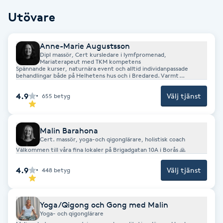
Fransk manikyr
Utövare
Fransrengöring
Anne-Marie Augustsson
Dipl massör, Cert kursledare i lymfpromenad,
Mariaterapeut med TKM kompetens
Frekvensterapi
Spännande kurser, naturnära event och alltid individanpassade
behandlingar både på Helhetens hus och i Bredared. Varmt
välkommen!
Friskvård
4.9
Välj tjänst
655
betyg
Friskvårdsmassage
Malin Barahona
Cert. massör, yoga-och qigonglärare, holistisk coach
Frisör
Välkommen till våra fina lokaler på Brigadgatan 10A i Borås 🙏
4.9
Välj tjänst
448
betyg
Funktionsanalys
Yoga/Qigong och Gong med Malin
Färgning
Yoga- och qigonglärare