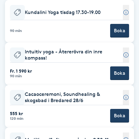
Babylights
Kundalini Yoga tisdag 17.30-19.00
Balayage
Boka
90 min
Bambumassage
Intuitiv yoga - Återerövra din inre
kompass!
Barber
Fr. 1 590 kr
Boka
90 min
Barnklippning
Cacaoceremoni, Soundhealing &
BIAB
skogsbad i Bredared 28/6
555 kr
Blowout
Boka
120 min
Bottenfärg