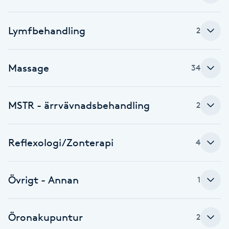
F
Lymfbehandling
2
Face framing
Massage
Faceliftmassage
34
Fet hårbotten
MSTR - ärrvävnadsbehandling
2
Fettreducering
Reflexologi/Zonterapi
4
Fibromassage
Övrigt - Annan
1
Fillers
Fotmassage
Öronakupuntur
2