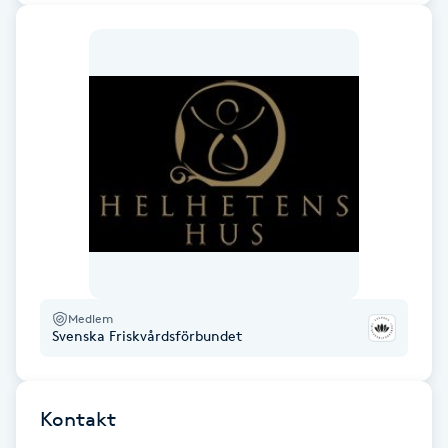
Hårborttagning
Hårbottenbehandling
Hårförlängning
Hårvård
Hälsa
Hälsprickor
Medlem
I
Svenska Friskvårdsförbundet
Idrottsmassage
Kontakt
IPL