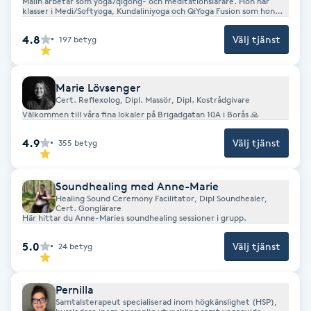
Malin arbetar som yoga/qigong- och meditationslärare. Hon har
klasser i Medi/Softyoga, Kundaliniyoga och QiYoga Fusion som hon
Föning
själv lagt grunden till. Hon guidar dig som ett säkert sätt genom
övningarna så att du kan ta till dig dem på den nivå där du befinner
G
4.8
Välj tjänst
197
betyg
dig. Malin är mycket terapeutisk i sina klasser och förklarar på djupet
varför du gör övningarna och vad som händer i din kropp då du gör
dem. Malin håller även kurser i Medveten Närvaro/Mindfulness
Gel naglar
Marie Lövsenger
Cert. Reflexolog, Dipl. Massör, Dipl. Kostrådgivare
Gelenaglar
Välkommen till våra fina lokaler på Brigadgatan 10A i Borås 🙏
4.9
Välj tjänst
355
betyg
Gellack
Gellack med förstärkning
Soundhealing med Anne-Marie
Healing Sound Ceremony Facilitator, Dipl Soundhealer,
Cert. Gonglärare
Här hittar du Anne-Maries soundhealing sessioner i grupp.
Gravidmassage
5.0
Välj tjänst
24
betyg
Gravidyoga
Pernilla
Gruppträning
Samtalsterapeut specialiserad inom högkänslighet (HSP),