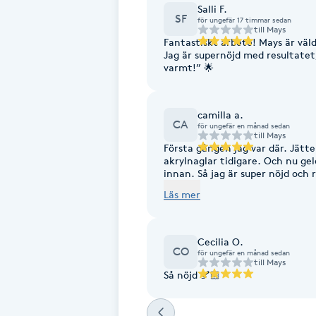
Salli F.
SF
Fransk manikyr
för ungefär 17 timmar sedan
till
Mays
Fantastiskt arbete! Mays är väld
Jag är supernöjd med resultate
Fransrengöring
varmt!” 🌟
Frekvensterapi
camilla a.
CA
för ungefär en månad sedan
till
Mays
Friskvård
Första gången jag var där. Jätte
akrylnaglar tidigare. Och nu ge
innan. Så jag är super nöjd och 
Friskvårdsmassage
Gjorde fransk. Riktigt snygga!
Läs mer
henne verkligen. 🤩🥰
Frisör
Cecilia O.
CO
för ungefär en månad sedan
Funktionsanalys
till
Mays
Så nöjd 💅🏼
Färgning