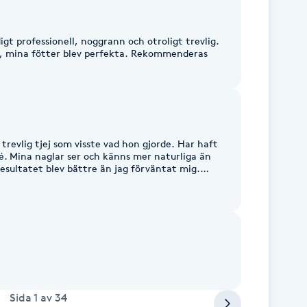
igt professionell, noggrann och otroligt trevlig.
t, mina fötter blev perfekta. Rekommenderas
 trevlig tjej som visste vad hon gjorde. Har haft
lé. Mina naglar ser och känns mer naturliga än
resultatet blev bättre än jag förväntat mig.
 Wow! Kommer att gå dit igen. Rekommenderar
Sida
1
av
34