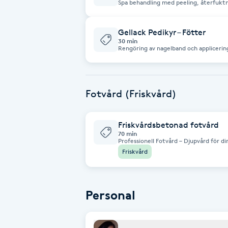
Eyeliner-tatuering
Spa behandling med peeling, återfuktn
fötter ✨ Populär behandling – blir sna
F
Gellack Pedikyr – Fötter
30 min
Face framing
Rengöring av nagelband och applicering 
Faceliftmassage
Fotvård (Friskvård)
Fet hårbotten
Friskvårdsbetonad fotvård
Fettreducering
70 min
Professionell Fotvård – Djupvård för dina fötter En 
fotbehandling för dig som vill ge dina
Friskvård
börjar med ett mjukgörande fotbad, fö
Fibromassage
och formning av naglarna. Förhårdnade
behandlas för att förbättra hudens komfort och hälsa.
efter dina fötters behov och avsluta
återfuktande vård. Resulta
Fillers
Personal
Fotmassage