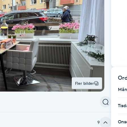
Ord
Fler bilder
Mån
Tisd
Ons
9