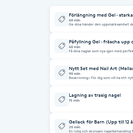
Babylights
Förlängning med Gel – starka
60 min
Ge dina händer den uppmärksamhet de 
gelé som ger både styrka och en fantas
Balayage
som ser naturlig och elegant ut, toppa
Hållbara och vackra naglar för alla tillfä
Påfyllning Gel – fräscha upp 
Bambumassage
60 min
Få dina naglar som nya igen med perfe
Barber
Nytt Set med Nail Art (Mella
90 min
Beskrivning:: För dig som vill ha ett n
Barnklippning
ingår handmålade mönster på flera nagla
eller modern fransk manikyr. Viktigt: Skicka gärna din inspirationsbild till mig
på Instagram innan ditt besök för att sä
Lagning av trasig nagel
BIAB
15 min
Blowout
Gellack för Barn (Upp till 12 å
20 min
Bottenfärg
En rolig och skonsam nagelbehandling för