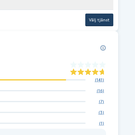
Välj tjänst
(
141
)
(
16
)
(
7
)
(
3
)
(
1
)