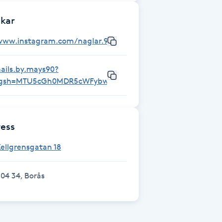
kar
www.instagram.com/naglar.90_mn
ails.by.mays90?
igsh=MTU5cGh0MDR5cWFybw%3D%3D&utm_source=qr
ess
ellgrensgatan 18
04 34, Borås