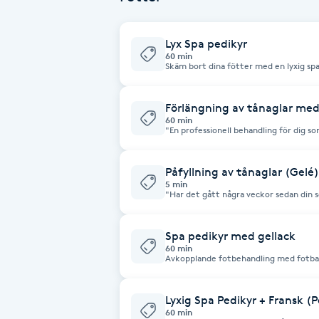
Cryoterapi
D
Lyx Spa pedikyr
60 min
Damklippning
Skäm bort dina fötter med en lyxig sp
borttagning av förhårdnader, peeling 
Perfekt för dig som vill ha mjuka, fräs
Dermapen
Förlängning av tånaglar med
60 min
"En professionell behandling för dig so
formade tånaglar. Perfekt för att repa
Diamantslipning
eller bara för att få ett symmetriskt o
ingår lätt nagelvård, förlängning och 
E
samt valfritt gelélack (gellack) som hål
Påfyllning av tånaglar (Gelé)
och styrka."
5 min
"Har det gått några veckor sedan din s
Enzympeeling
förstärkning? Då är det dags för en påfy
det gamla materialet, balanserar om na
vid utväxten. Vi formar till naglarna oc
Perfekt för att hålla dina tånaglar star
Spa pedikyr med gellack
Extensions
60 min
Avkopplande fotbehandling med fotbad
massage som ger silkeslena och fräsch
valfri gellack-färg för ett perfekt resu
Extensions borttagning
Lyxig Spa Pedikyr + Fransk (P
60 min