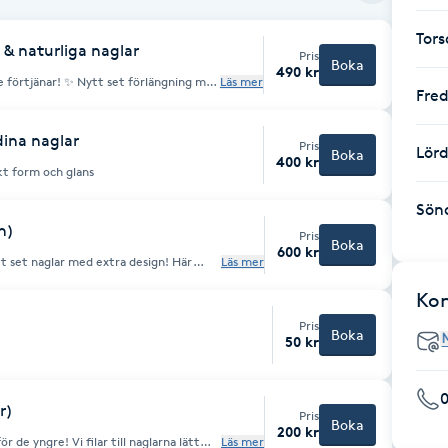
Tor
 & naturliga naglar
Pris
Boka
490 kr
förtjänar! ✨ Nytt set förlängning med
Läs mer
Fre
tisk glans. Vi skapar en perfekt form
t med en stilren "simple design".
llen!
dina naglar
Pris
Lör
Boka
400 kr
kt form och glans
Sön
n)
Pris
Boka
600 kr
ytt set naglar med extra design! Här
Läs mer
r (t.ex. stjärnor, djurmönster, linjer)
Ko
kerställa att tiden räcker till!
Pris
Boka
50 kr
r)
Pris
Boka
200 kr
 de yngre! Vi filar till naglarna lätt
Läs mer