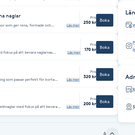
✨ Extra bonus: Enkel nagelglitter eller
 behandlingen! Viktigt: Gäller
ancerad manikyr eller förlängning ingår.
Län
ha naglar
Pris
Boka
250 kr
nnor som ger rena, formade och
Läs mer
, formar dem och tar bort överflödig
ligt
n
Pris
Boka
170 kr
 fokus på att bevara naglarnas
Läs mer
Pris
Boka
Adr
320 kr
ling som passar perfekt för korta
Läs mer
turliga nageln utan att kännas tjock
K
Pris
Boka
200 kr
5
elénaglar med fokus på att bevara
Läs mer
6