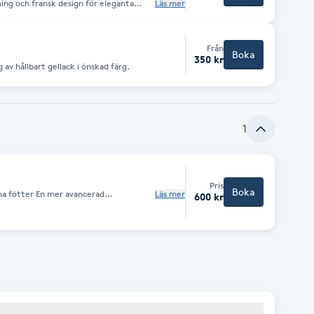
ing och fransk design för eleganta
Läs mer
bbt fullbokad
Från
Boka
350 kr
av hållbart gellack i önskad färg.
1
Pris
Boka
mer avancerad
Läs mer
600 kr
 fötter extra omsorg. Behandlingen
ljt av noggrann rengöring, klippning
r avlägsnas varsamt och fötterna
 Behandlingen anpassas
s med en avslappnande fotmassage samt
tet blir mjuka, fräscha och välvårdade fötter.