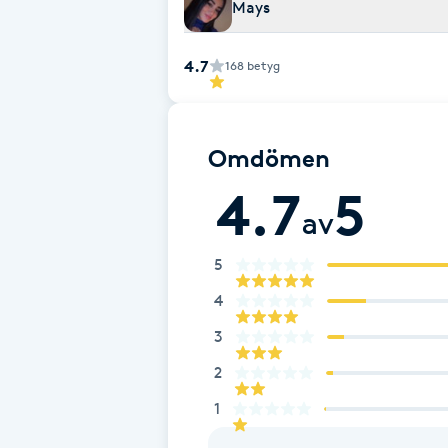
Mays
Fotsvamp
4.7
168
betyg
Fotvård
Fransar
Omdömen
4.7
5
Fransborttagning
av
Fransfärgning
5
4
Fransförlängning
3
Fransförlängning Megavolym
2
1
Fransförlängning Volym