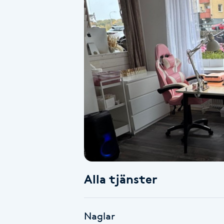
Alternativmedicin
Andningsmassage
Ansiktslyft utan kirurgi
Aromamassage
Ashtanga Yoga
Ayurveda
Alla tjänster
Ayurvedisk Massage
Ansiktsbehandling djuprengörande
Naglar
B