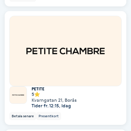
Laserbehandling
Lashlift Keratin
LED-ljusterapi
Liktornar
LPG
LPG-behandling
PETITE
5
LPG-massage
Kvarngatan 21
,
Borås
Tider fr. 12:15, Idag
Luggklippning
Betala senare
Presentkort