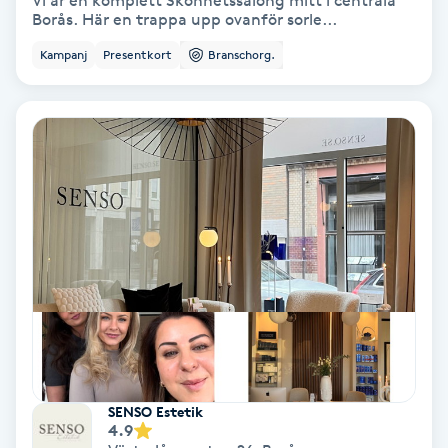
Vi är en komplett Skönhetssalong mitt i centrala
Borås. Här en trappa upp ovanför sorle...
Bottenfärg
Kampanj
Presentkort
Branschorg.
Brynformning
Brynfärgning
Brynplockning
Bröllopsuppsättning
C
Celluliter
Coachning
SENSO Estetik
4.9