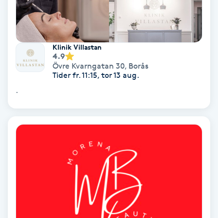
PRP (Platelet Rich Plasma)
Klinik Villastan
PRX-T33
4.9
Övre Kvarngatan 30
,
Borås
Tider fr. 11:15, tor 13 aug.
Psoriasis
.
PT
R
Radiofrekvens
Rakning
Reflexologi