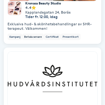
Kronasa Beauty Studio
4.4
Gruppträning
Kapplandsgatan 24
,
Borås
Tider fr. 12:00, Idag
Exklusiva hud- & skönhetsbehandlingar av SHR-
Gua Sha-massage
terapeut. Välkommen!
H
Kampanj
Betala senare
Certifikat
Presentkort
Hatha Yoga
Headspa
Healing
Herrklippning
HIFU