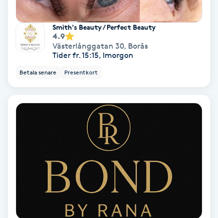
Fransförlängning Volym
Smith's Beauty / Perfect Beauty
4.9
Fransk manikyr
Västerlånggatan 30
,
Borås
Tider fr. 15:15, Imorgon
Fransrengöring
Betala senare
Presentkort
Frekvensterapi
Friskvård
Friskvårdsmassage
Frisör
Funktionsanalys