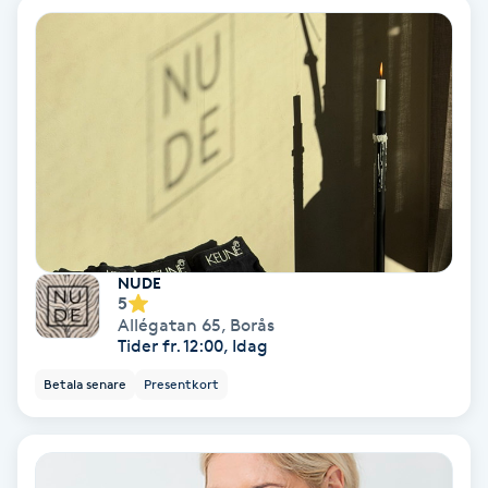
Lymfmassage
Läpptatuering
M
Makeup
Manikyr & Pedikyr
Massage
NUDE
5
Allégatan 65
,
Borås
Medial vägledning
Tider fr. 12:00, Idag
Betala senare
Presentkort
Medicinsk massage
Meditation