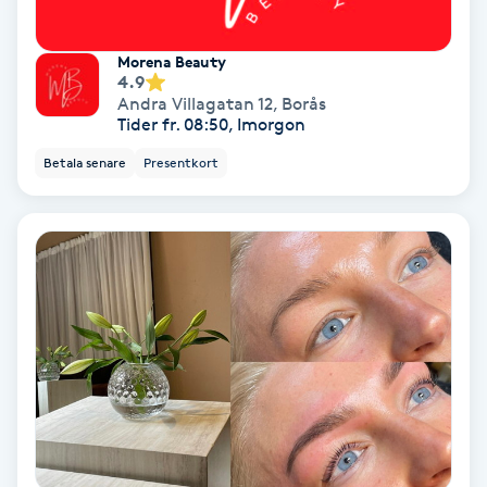
Regndroppsmassage
Morena Beauty
Reiki
4.9
Andra Villagatan 12
,
Borås
Tider fr. 08:50, Imorgon
Reikihealing
Betala senare
Presentkort
Reiki massage
Restorative Yoga
Rosacea
Rosenmetoden
Ryggmassage
S