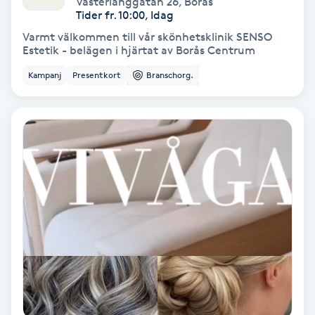
Västerlånggatan 26
,
Borås
Color correction
Tider fr. 10:00, Idag
Varmt välkommen till vår skönhetsklinik SENSO
Cryoterapi
Estetik - belägen i hjärtat av Borås Centrum
D
Kampanj
Presentkort
Branschorg.
Damklippning
Dermapen
Diamantslipning
E
Enzympeeling
Extensions