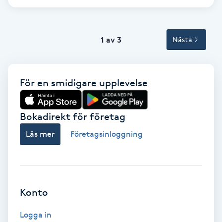
Tvätt & Fön
V
1 av 3
Nästa
Vaccination
Vampyrbehandling
För en smidigare upplevelse
Vaxning
Bokadirekt för företag
Vaxning brasiliansk
Läs mer
Företagsinloggning
Veterinär
Vibrationsmassage
Konto
Vinyasa Yoga
Logga in