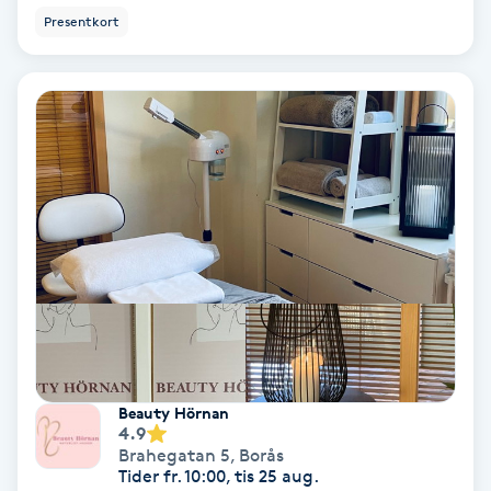
Presentkort
Spa
Spa manikyr & pedikyr
Spa-manikyr
Spa-pedikyr
Spraytan
Stylist
Sugaring
Beauty Hörnan
4.9
Brahegatan 5
,
Borås
Svensk massage
Tider fr. 10:00, tis 25 aug.