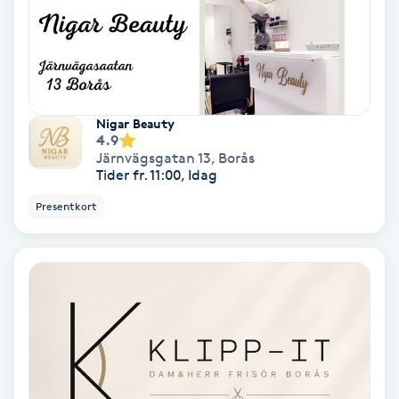
Osteopati
P
Paraffinbehandling
Nigar Beauty
Pedikyr
4.9
Järnvägsgatan 13
,
Borås
Tider fr. 11:00, Idag
Pensionärklippning
Presentkort
Permanent
Permanent hårborttagning
Permanent ögonbrynsmakeup
Personal shopper