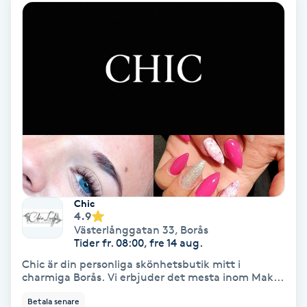
Koppningsmassage
Kosmetisk tatuering
Kostrådgivning
Kroppsinpackning
Kroppspeeling
Chic
4.9
Käkledsbehandling
Västerlånggatan 33
,
Borås
Tider fr. 08:00, fre 14 aug.
Kärlbehandling
Chic är din personliga skönhetsbutik mitt i
L
charmiga Borås. Vi erbjuder det mesta inom Mak...
Betala senare