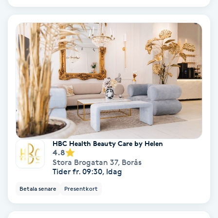
Keratinbehandling
Kinesiologi
Kinesisk medicin
Kiropraktik
Klangmassage
HBC Health Beauty Care by Helen
4.8
Klippning
Stora Brogatan 37
,
Borås
Tider fr. 09:30, Idag
Klippning & Slingor
Betala senare
Presentkort
Klippning ungdom