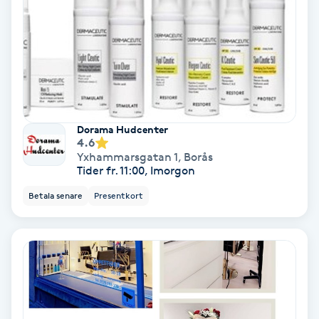
Olaplex
Olaplexbehandling
Ombre
Dorama Hudcenter
Ombre brows
4.6
Yxhammarsgatan 1
,
Borås
Tider fr. 11:00, Imorgon
Ombre naglar
Betala senare
Presentkort
Optiker
Ortobionomi
Ortopedi