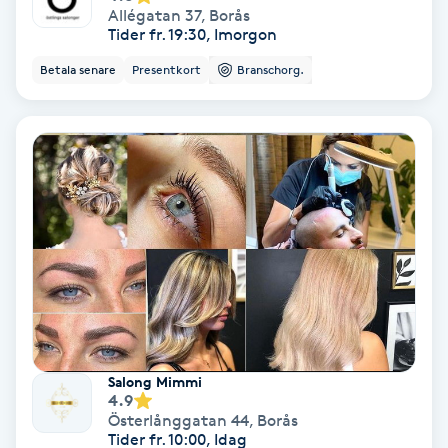
Allégatan 37
,
Borås
Hypnos
Tider fr. 19:30, Imorgon
Betala senare
Presentkort
Branschorg.
Hårborttagning
Hårbottenbehandling
Hårförlängning
Hårvård
Hälsa
Hälsprickor
Salong Mimmi
I
4.9
Österlånggatan 44
,
Borås
Idrottsmassage
Tider fr. 10:00, Idag