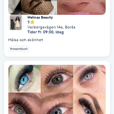
Fotmassage
Melinas Beauty
Fotsvamp
5
Varbergsvägen 14a
,
Borås
Tider fr. 09:00, Idag
Fotvård
Hälsa och skönhet
Presentkort
Fransar
Fransborttagning
Fransfärgning
Fransförlängning
Fransförlängning Megavolym