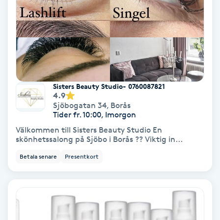
Nagelvård
Naglar borttagning
Naglar reparation
Sisters Beauty Studio- 0760087821
4.9
Sjöbogatan 34
,
Borås
Naprapati
Tider fr. 10:00, Imorgon
Välkommen till Sisters Beauty Studio En
Navelpiercing
skönhetssalong på Sjöbo i Borås ?? Viktig in...
Betala senare
Presentkort
NBE-massage
Ny frisyr
O