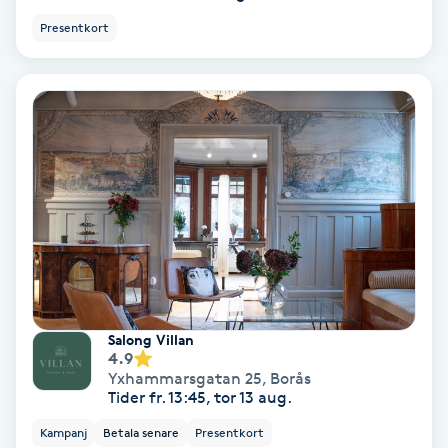
Terapi
Presentkort
Thaimassage
Toning
Torr hårbotten
Torrborstning
Triggerpunktsmassage
Trådning
Salong Villan
4.9
Yxhammarsgatan 25
,
Borås
Träning
Tider fr. 13:45, tor 13 aug.
Kampanj
Betala senare
Presentkort