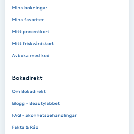
Mina bokningar
Volymfransar
Mina favoriter
Vårtor
Mitt presentkort
Y
Mitt friskvårdskort
Yin Yoga
Avboka med kod
Yoga
Bokadirekt
Yoga Nidra
Om Bokadirekt
Yogamassage
Blogg - Beautylabbet
Z
FAQ - Skönhetsbehandlingar
Zonterapi
Fakta & Råd