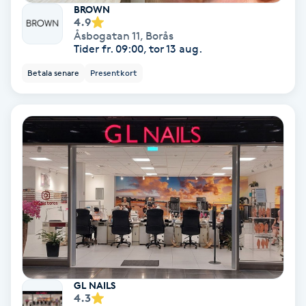
BROWN
4.9
Samtalsterapi
Åsbogatan 11
,
Borås
Tider fr. 09:00, tor 13 aug.
Senioryoga
Betala senare
Presentkort
Shiatsu
Singelfransar
Sjukgymnastik
Skalpmassage
Skinbooster
GL NAILS
Sklerosering
4.3