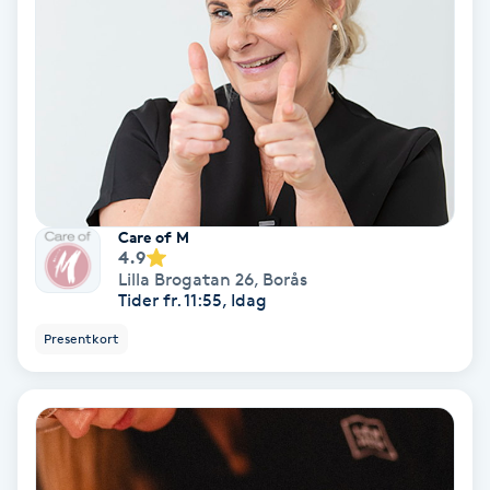
Medium
Megavolymfransar
Melasma
Mesoterapi
Care of M
4.9
MicroPen
Lilla Brogatan 26
,
Borås
Tider fr. 11:55, Idag
Microshading
Presentkort
Mixfransar
N
Nagelförlängning