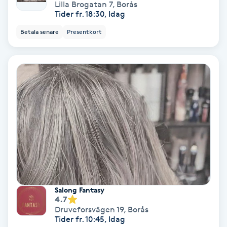
Lilla Brogatan 7
,
Borås
Tider fr. 18:30, Idag
Skoinlägg
Betala senare
Presentkort
Skägg
Skäggfärgning
Skäggklippning
Skäggtrimmning
Skönhet
Slingor
Salong Fantasy
4.7
Druveforsvägen 19
,
Borås
Sockring
Tider fr. 10:45, Idag