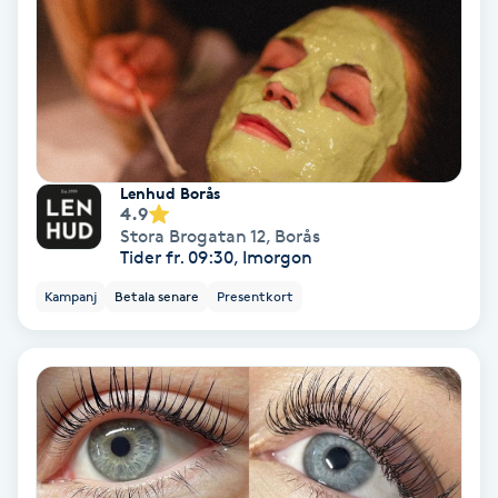
Nagelförlängning akryl
Nagelförlängning gelé
Nagelförlängning glasfiber
Lenhud Borås
4.9
Stora Brogatan 12
,
Borås
Nagelförlängning silke
Tider fr. 09:30, Imorgon
Kampanj
Betala senare
Presentkort
Nagelförstärkning
Nagelklippning
Nagelsvamp
Nageltrång