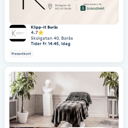
Personlig tränare
Klipp-it Borås
Picolaser
4.7
Skolgatan 40
,
Borås
Tider fr. 14:45, Idag
Piercing
Presentkort
Pigmentbehandling
Pigmentfläckar
Plastikkirurgi
Powder brows
Power Yoga