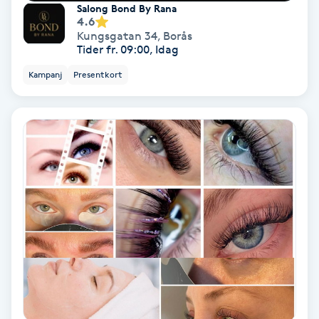
Salong Bond By Rana
Färgning
4.6
Kungsgatan 34
,
Borås
Tider fr. 09:00, Idag
Föning
Kampanj
Presentkort
G
Gel naglar
Gelenaglar
Gellack
Gellack med förstärkning
Gravidmassage
Gravidyoga