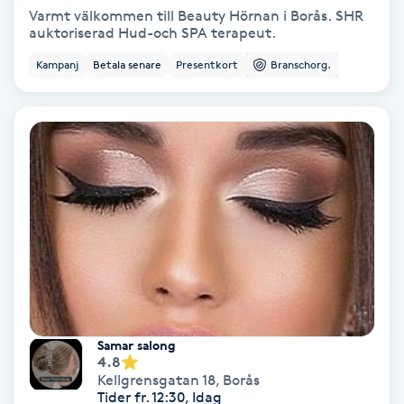
Varmt välkommen till Beauty Hörnan i Borås. SHR
Svettbehandling
auktoriserad Hud-och SPA terapeut.
T
Kampanj
Betala senare
Presentkort
Branschorg.
Tuina-massage
Taktil massage
Tandblekning
Tandläkare
Tatuering
Samar salong
Tatueringsborttagning
4.8
Kellgrensgatan 18
,
Borås
Tider fr. 12:30, Idag