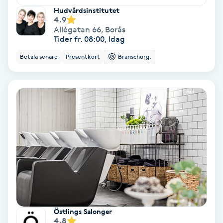
Hollywood Peel
Hudvårdsinstitutet
4.9
Allégatan 66
,
Borås
Hot Stone Massage
Tider fr. 08:00, Idag
Betala senare
Presentkort
Branschorg.
Hot yoga
Hudföryngring
Huduppstramning
Hudvård
Hyaluronsyra
Hyperhidros
Östlings Salonger
4.8