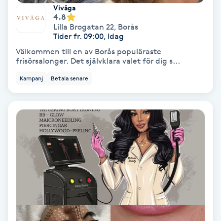
Extensions borttagning
Vivåga
4.8
Lilla Brogatan 22
,
Borås
Eyeliner-tatuering
Tider fr. 09:00, Idag
F
Välkommen till en av Borås populäraste
frisörsalonger. Det självklara valet för dig s...
Face framing
Kampanj
Betala senare
Faceliftmassage
Fet hårbotten
Fettreducering
Fibromassage
Fillers