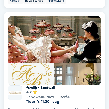
Kampanj
Betala senare
Presentkort
Ansiktsbehandling djuprengörande
B
Babylights
Balayage
Bambumassage
Barber
Barnklippning
familjen Sandwall
4.8
BIAB
Sandwalls Plats 5
,
Borås
Tider fr. 11:30, Idag
Blowout