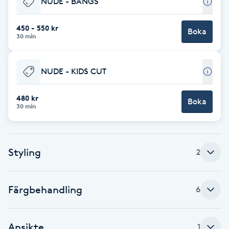
NUDE - BANGS
Brynformning
450 - 550 kr
Boka
30 min
Brynfärgning
NUDE - KIDS CUT
Brynplockning
480 kr
Boka
Bröllopsuppsättning
30 min
C
Celluliter
Styling
2
Coachning
Färgbehandling
6
Color correction
Ansikte
1