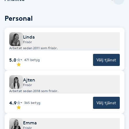
Cryoterapi
D
Personal
Damklippning
Linda
Dermapen
Frisör
Arbetat sedan 2011 som frisör.
Diamantslipning
5.0
Välj tjänst
471
betyg
E
Enzympeeling
Ajten
Frisör
Arbetat sedan 2018 som frisör.
Extensions
4.9
Välj tjänst
365
betyg
Extensions borttagning
Emma
Eyeliner-tatuering
Frisör