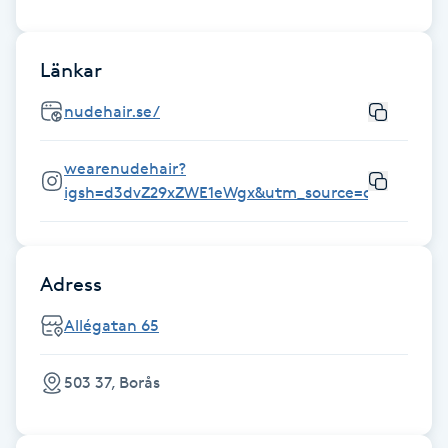
Gua Sha-massage
Länkar
H
nudehair.se/
Hatha Yoga
wearenudehair?
Headspa
igsh=d3dvZ29xZWE1eWgx&utm_source=qr
Healing
Adress
Herrklippning
Allégatan 65
HIFU
503 37, Borås
Hollywood Peel