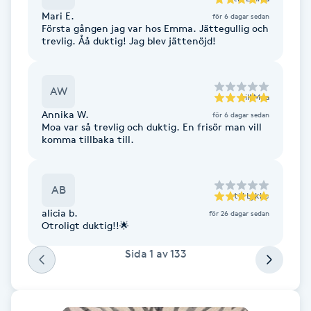
Fransk manikyr
Mari E.
för 6 dagar sedan
Första gången jag var hos Emma. Jättegullig och
trevlig. Åå duktig! Jag blev jättenöjd!
Fransrengöring
AW
Frekvensterapi
till
Moa
Annika W.
för 6 dagar sedan
Moa var så trevlig och duktig. En frisör man vill
Friskvård
komma tillbaka till.
Friskvårdsmassage
AB
till
Lykke
Frisör
alicia b.
för 26 dagar sedan
Otroligt duktig!!🌟
Funktionsanalys
Sida
1
av
133
Färgning