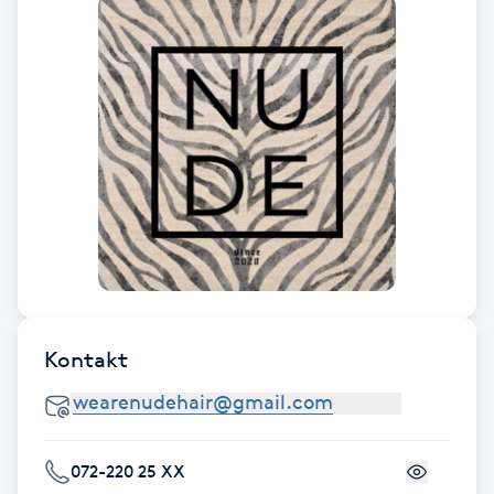
Föning
G
Gel naglar
Gelenaglar
Gellack
Gellack med förstärkning
Kontakt
Gravidmassage
Gravidyoga
072-220 25 XX
Gruppträning