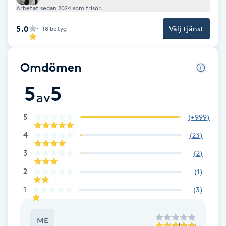
Arbetat sedan 2024 som frisör.
Fotsvamp
5.0
Välj tjänst
18
betyg
Fotvård
Omdömen
Fransar
5
5
av
Fransborttagning
5
(
+999
)
Fransfärgning
4
(
23
)
Fransförlängning
3
(
2
)
2
(
1
)
Fransförlängning Megavolym
1
(
3
)
Fransförlängning Volym
ME
till
Emma