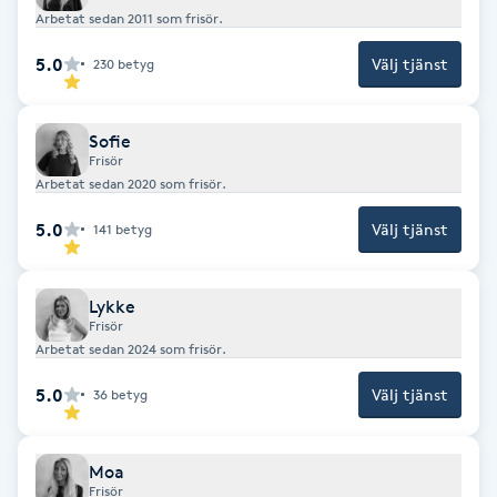
Arbetat sedan 2011 som frisör.
F
5.0
Välj tjänst
230
betyg
Face framing
Sofie
Faceliftmassage
Frisör
Arbetat sedan 2020 som frisör.
Fet hårbotten
5.0
Välj tjänst
141
betyg
Fettreducering
Lykke
Frisör
Fibromassage
Arbetat sedan 2024 som frisör.
5.0
Fillers
Välj tjänst
36
betyg
Fotmassage
Moa
Frisör