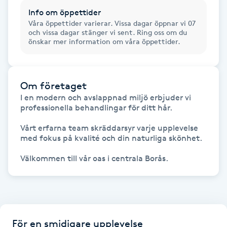
Hårborttagning
Info om öppettider
Våra öppettider varierar. Vissa dagar öppnar vi 07
och vissa dagar stänger vi sent. Ring oss om du
Hårbottenbehandling
önskar mer information om våra öppettider.
Hårförlängning
Om företaget
Hårvård
I en modern och avslappnad miljö erbjuder vi 
professionella behandlingar för ditt hår.

Hälsa
Vårt erfarna team skräddarsyr varje upplevelse 
med fokus på kvalité och din naturliga skönhet.

Hälsprickor
Välkommen till vår oas i centrala Borås.
I
Idrottsmassage
IPL
För en smidigare upplevelse