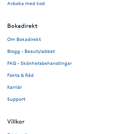
Avboka med kod
Kinesiologi
Bokadirekt
Kinesisk medicin
Om Bokadirekt
Kiropraktik
Blogg - Beautylabbet
Klangmassage
FAQ - Skönhetsbehandlingar
Fakta & Råd
Klippning
Karriär
Klippning & Slingor
Support
Klippning ungdom
Villkor
Koppningsmassage