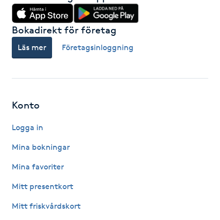
IPL hårborttagning
Bokadirekt för företag
IR-massage
Läs mer
Företagsinloggning
J
Japansk massage
K
Konto
K18
Logga in
Mina bokningar
Katun fransar
Mina favoriter
Kemisk peeling
Mitt presentkort
Mitt friskvårdskort
Keratinbehandling