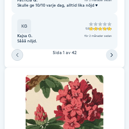
Skulle ge 10/10 varje dag, alltid lika nöjd ♥️
Fotsvamp
Fotvård
KG
till
Evelina Nylén
Kajsa G.
för 2 månader sedan
Fransar
Sååå nöjd.
Sida
1
av
42
Fransborttagning
Fransfärgning
Fransförlängning
Fransförlängning Megavolym
Fransförlängning Volym