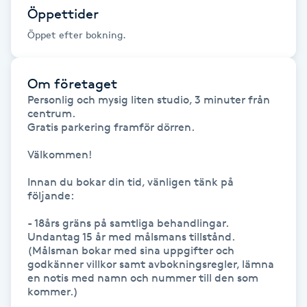
Öppettider
Föning
Öppet efter bokning.
G
Gel naglar
Om företaget
Personlig och mysig liten studio, 3 minuter från 
Gelenaglar
centrum.

Gratis parkering framför dörren.

Gellack
Välkommen! 

Innan du bokar din tid, vänligen tänk på 
Gellack med förstärkning
följande:

Gravidmassage
- 18års gräns på samtliga behandlingar.

Undantag 15 år med målsmans tillstånd.

(Målsman bokar med sina uppgifter och 
Gravidyoga
godkänner villkor samt avbokningsregler, lämna 
en notis med namn och nummer till den som 
kommer.)

Gruppträning