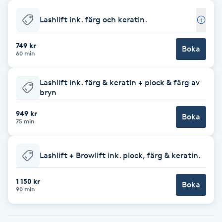
Babylights
Lashlift ink. färg och keratin.
Balayage
749 kr
Boka
60 min
Bambumassage
Lashlift ink. färg & keratin + plock & färg av
bryn
Barber
949 kr
Boka
75 min
Barnklippning
Lashlift + Browlift ink. plock, färg & keratin.
BIAB
1 150 kr
Blowout
Boka
90 min
Bottenfärg