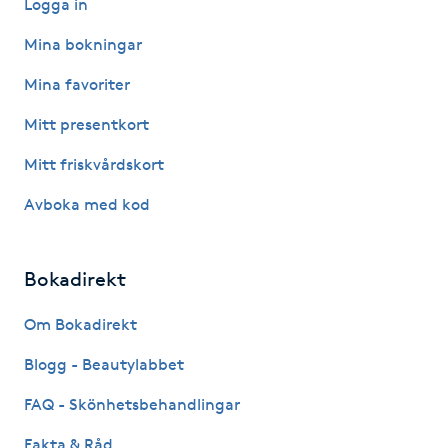
Logga in
Hot Stone Massage
Mina bokningar
Hot yoga
Mina favoriter
Hudföryngring
Mitt presentkort
Mitt friskvårdskort
Huduppstramning
Avboka med kod
Hudvård
Bokadirekt
Hyaluronsyra
Om Bokadirekt
Hyperhidros
Blogg - Beautylabbet
Hypnos
FAQ - Skönhetsbehandlingar
Fakta & Råd