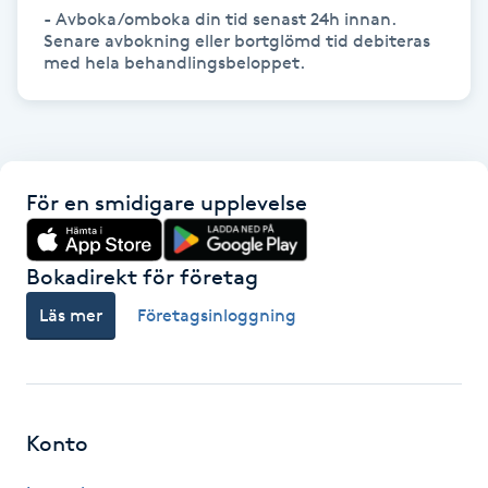
- Avboka/omboka din tid senast 24h innan.

Senare avbokning eller bortglömd tid debiteras 
Gua Sha-massage
med hela behandlingsbeloppet.
H
Hatha Yoga
Headspa
För en smidigare upplevelse
Healing
Bokadirekt för företag
Läs mer
Företagsinloggning
Herrklippning
HIFU
Hollywood Peel
Konto