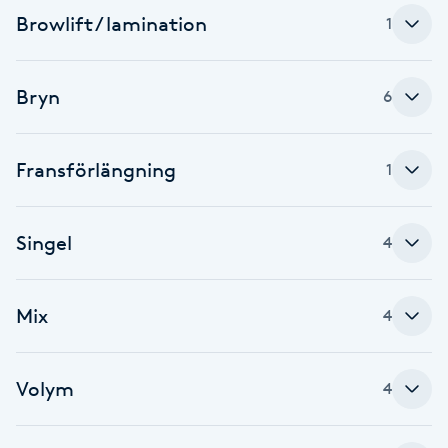
Browlift / lamination
1
Brynformning
Brynfärgning
Bryn
6
Brynplockning
Fransförlängning
1
Bröllopsuppsättning
C
Singel
4
Celluliter
Mix
4
Coachning
Volym
4
Color correction