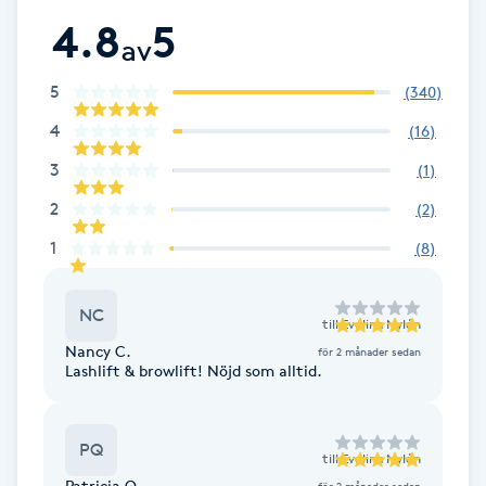
4.8
5
F
av
Face framing
5
(
340
)
4
(
16
)
Faceliftmassage
3
(
1
)
Fet hårbotten
2
(
2
)
1
(
8
)
Fettreducering
NC
Fibromassage
till
Evelina Nylén
Nancy C.
för 2 månader sedan
Lashlift & browlift! Nöjd som alltid.
Fillers
Fotmassage
PQ
till
Evelina Nylén
Patricia Q.
för 2 månader sedan