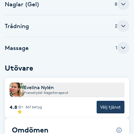
Cryoterapi
Naglar (Gel)
8
D
Damklippning
Trådning
2
Dermapen
Massage
1
Diamantslipning
Utövare
E
Enzympeeling
Evelina Nylén
Fransstylist Nagelterapeut
Extensions
4.8
Välj tjänst
367
betyg
Extensions borttagning
Omdömen
Eyeliner-tatuering