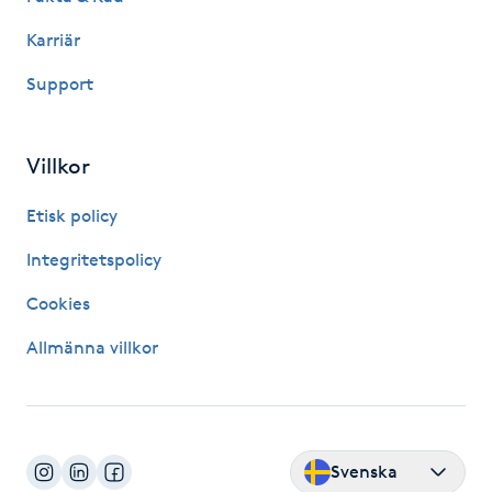
Hårborttagning
Karriär
Hårbottenbehandling
Support
Hårförlängning
Villkor
Hårvård
Etisk policy
Hälsa
Integritetspolicy
Cookies
Hälsprickor
Allmänna villkor
I
Idrottsmassage
IPL
Svenska