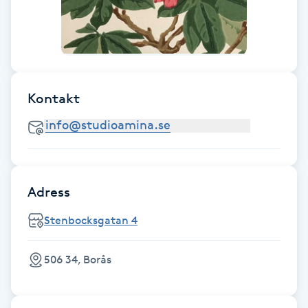
Fransk manikyr
Fransrengöring
Frekvensterapi
Kontakt
Friskvård
Friskvårdsmassage
Adress
Frisör
Stenbocksgatan 4
Funktionsanalys
506 34, Borås
Färgning