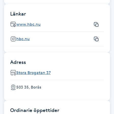
Gua Sha-massage
Länkar
H
www.hbc.nu
Hatha Yoga
hbc.nu
Headspa
Healing
Adress
Stora Brogatan 37
Herrklippning
503 35, Borås
HIFU
Hollywood Peel
Ordinarie öppettider