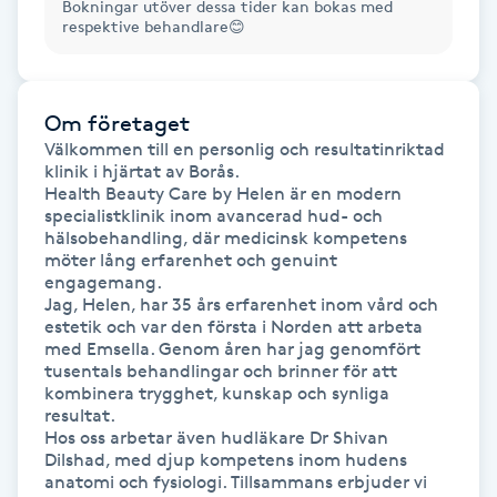
Bokningar utöver dessa tider kan bokas med
Hårborttagning
respektive behandlare😊
Hårbottenbehandling
Om företaget
Hårförlängning
Välkommen till en personlig och resultatinriktad 
klinik i hjärtat av Borås.

Health Beauty Care by Helen är en modern 
Hårvård
specialistklinik inom avancerad hud- och 
hälsobehandling, där medicinsk kompetens 
möter lång erfarenhet och genuint 
Hälsa
engagemang.

Jag, Helen, har 35 års erfarenhet inom vård och 
Hälsprickor
estetik och var den första i Norden att arbeta 
med Emsella. Genom åren har jag genomfört 
I
tusentals behandlingar och brinner för att 
kombinera trygghet, kunskap och synliga 
Idrottsmassage
resultat.

Hos oss arbetar även hudläkare Dr Shivan 
Dilshad, med djup kompetens inom hudens 
IPL
anatomi och fysiologi. Tillsammans erbjuder vi 