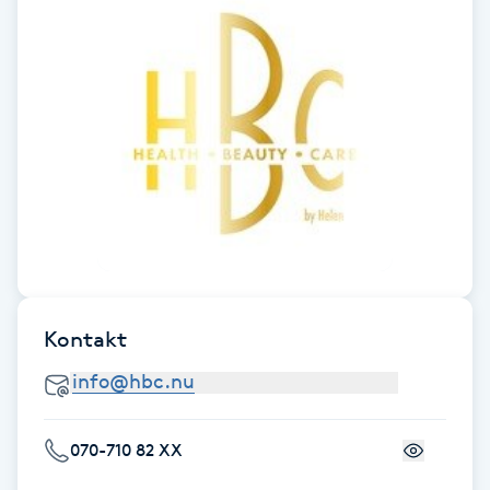
Föning
G
Gel naglar
Gelenaglar
Gellack
Gellack med förstärkning
Kontakt
Gravidmassage
Gravidyoga
070-710 82 XX
Gruppträning