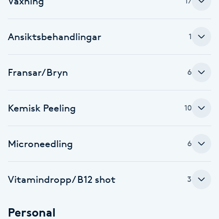
Vaxning
17
Cryoterapi
D
Ansiktsbehandlingar
1
Damklippning
Dermapen
Fransar/Bryn
6
Diamantslipning
Kemisk Peeling
10
E
Enzympeeling
Microneedling
6
Extensions
Vitamindropp/ B12 shot
3
Extensions borttagning
Personal
Eyeliner-tatuering