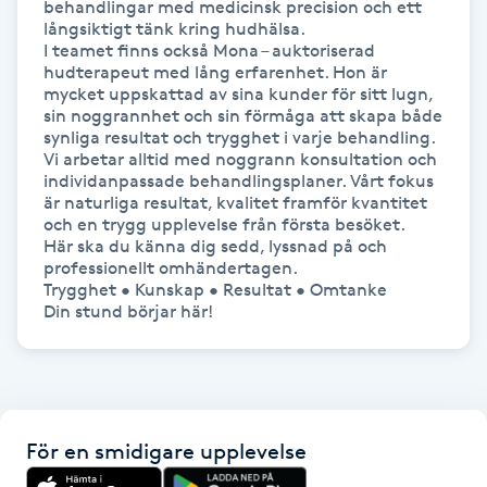
behandlingar med medicinsk precision och ett 
långsiktigt tänk kring hudhälsa.

IPL hårborttagning
I teamet finns också Mona – auktoriserad 
hudterapeut med lång erfarenhet. Hon är 
mycket uppskattad av sina kunder för sitt lugn, 
IR-massage
sin noggrannhet och sin förmåga att skapa både 
J
synliga resultat och trygghet i varje behandling.

Vi arbetar alltid med noggrann konsultation och 
individanpassade behandlingsplaner. Vårt fokus 
Japansk massage
är naturliga resultat, kvalitet framför kvantitet 
K
och en trygg upplevelse från första besöket.

Här ska du känna dig sedd, lyssnad på och 
professionellt omhändertagen.

K18
Trygghet • Kunskap • Resultat • Omtanke

Katun fransar
Kemisk peeling
För en smidigare upplevelse
Keratinbehandling