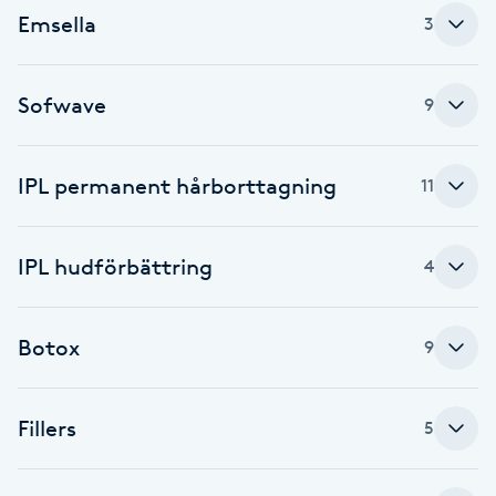
Emsella
3
Babylights
Balayage
Sofwave
9
Bambumassage
IPL permanent hårborttagning
11
Barber
IPL hudförbättring
4
Barnklippning
Botox
9
BIAB
Blowout
Fillers
5
Bottenfärg