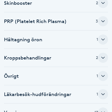
Skinbooster
2
Brynformning
PRP (Platelet Rich Plasma)
3
Brynfärgning
Brynplockning
Håltagning öron
1
Bröllopsuppsättning
Kroppsbehandlingar
2
C
Celluliter
Övrigt
1
Coachning
Läkarbesök-hudförändringar
1
Color correction