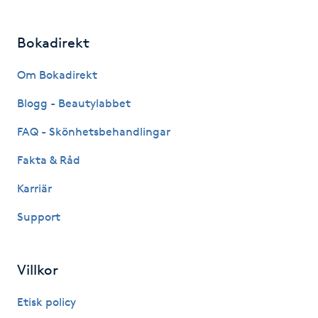
Kosmetisk tatuering
Bokadirekt
Kostrådgivning
Om Bokadirekt
Kroppsinpackning
Blogg - Beautylabbet
FAQ - Skönhetsbehandlingar
Kroppspeeling
Fakta & Råd
Käkledsbehandling
Karriär
Support
Kärlbehandling
L
Villkor
Laserbehandling
Etisk policy
Lashlift Keratin