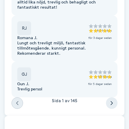
alltid lika nöjd, trevlig och behagligt och
Fransk manikyr
fantastiskt resultat!
Fransrengöring
RJ
till
Helen
Romana J.
Frekvensterapi
för 3 dagar sedan
Lungt och trevligt miljö, fantastisk
tillmötesgående. kunnigt personal.
Rekomenderar starkt.
Friskvård
Friskvårdsmassage
GJ
till
Mona
Gun J.
för 5 dagar sedan
Frisör
Trevlig persol
Sida
1
av
145
Funktionsanalys
Färgning