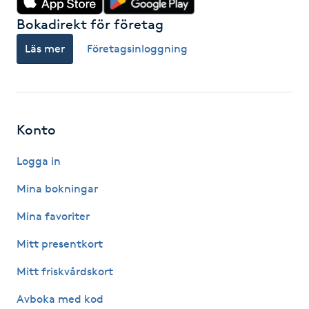
Kinesiologi
Bokadirekt för företag
Läs mer
Företagsinloggning
Kinesisk medicin
Kiropraktik
Konto
Klangmassage
Logga in
Klippning
Mina bokningar
Klippning & Slingor
Mina favoriter
Mitt presentkort
Klippning ungdom
Mitt friskvårdskort
Koppningsmassage
Avboka med kod