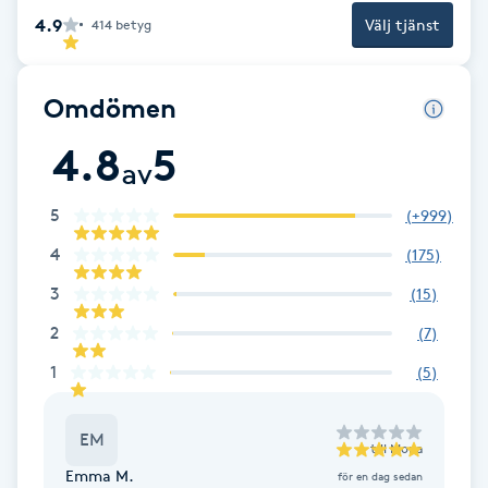
sina kunder. Hennes lugn, värme och äkta intresse gör att många
Fotsvamp
4.9
Välj tjänst
414
betyg
stannar kvar hos henne år efter år.
Fotvård
Omdömen
Fransar
4.8
5
av
Fransborttagning
5
(
+999
)
4
(
175
)
Fransfärgning
3
(
15
)
Fransförlängning
2
(
7
)
1
(
5
)
Fransförlängning Megavolym
EM
Fransförlängning Volym
till
Mona
Emma M.
för en dag sedan