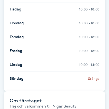
Tisdag
10:00 - 18:00
Gua Sha-massage
H
Onsdag
10:00 - 18:00
Hatha Yoga
Torsdag
10:00 - 18:00
Headspa
Fredag
10:00 - 18:00
Healing
Lördag
10:00 - 14:00
Herrklippning
Söndag
Stängt
HIFU
Hollywood Peel
Om företaget
Hej och välkommen till Nigar Beauty!
