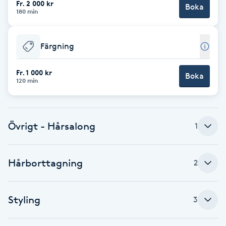
Fr. 2 000 kr
Boka
180 min
Brynformning
Färgning
Brynfärgning
Fr. 1 000 kr
Brynplockning
Boka
120 min
Bröllopsuppsättning
C
Övrigt - Hårsalong
1
Celluliter
Hårborttagning
2
Coachning
Styling
3
Color correction