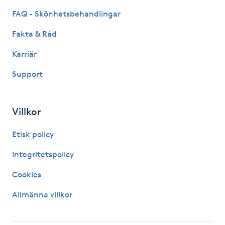
FAQ - Skönhetsbehandlingar
IPL hårborttagning
Fakta & Råd
IR-massage
Karriär
J
Support
Japansk massage
K
Villkor
K18
Etisk policy
Integritetspolicy
Katun fransar
Cookies
Kemisk peeling
Allmänna villkor
Keratinbehandling