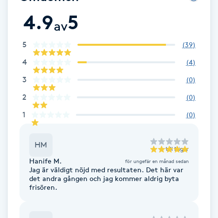
F
4.9
5
av
Face framing
5
(
39
)
4
(
4
)
Faceliftmassage
3
(
0
)
Fet hårbotten
2
(
0
)
1
(
0
)
Fettreducering
HM
Fibromassage
till
Nigar
Hanife M.
för ungefär en månad sedan
Jag är väldigt nöjd med resultaten. Det här var
Fillers
det andra gången och jag kommer aldrig byta
frisören.
Fotmassage