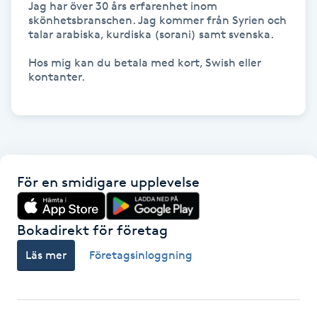
Jag har över 30 års erfarenhet inom 
Hot Stone Massage
skönhetsbranschen. Jag kommer från Syrien och 
talar arabiska, kurdiska (sorani) samt svenska.

Hot yoga
Hos mig kan du betala med kort, Swish eller 
kontanter.

Hudföryngring
Huduppstramning
Hudvård
För en smidigare upplevelse
Hyaluronsyra
Bokadirekt för företag
Hyperhidros
Läs mer
Företagsinloggning
Hypnos