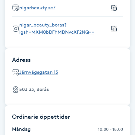
Föning
nigarbeauty.se/
G
nigar_beauty_boras?
Gel naglar
igsh=MXM0bDFhMDNvcXF2NQ==
Gelenaglar
Adress
Gellack
Järnvägsgatan 13
Gellack med förstärkning
503 33, Borås
Gravidmassage
Gravidyoga
Ordinarie öppettider
Måndag
10:00 - 18:00
Gruppträning