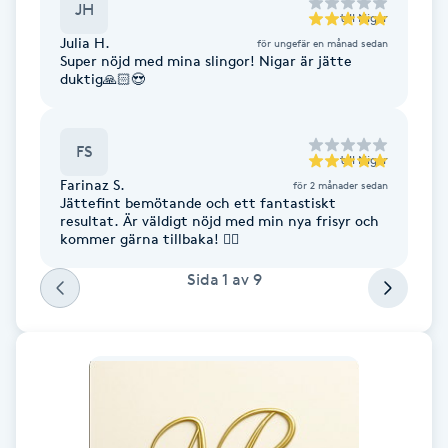
JH
till
Nigar
Fotsvamp
Julia H.
för ungefär en månad sedan
Super nöjd med mina slingor! Nigar är jätte
Fotvård
duktig🙏🏻😍
Fransar
FS
till
Nigar
Farinaz S.
för 2 månader sedan
Fransborttagning
Jättefint bemötande och ett fantastiskt
resultat. Är väldigt nöjd med min nya frisyr och
kommer gärna tillbaka! 👌🏼
Fransfärgning
Sida
1
av
9
Fransförlängning
Fransförlängning Megavolym
Fransförlängning Volym