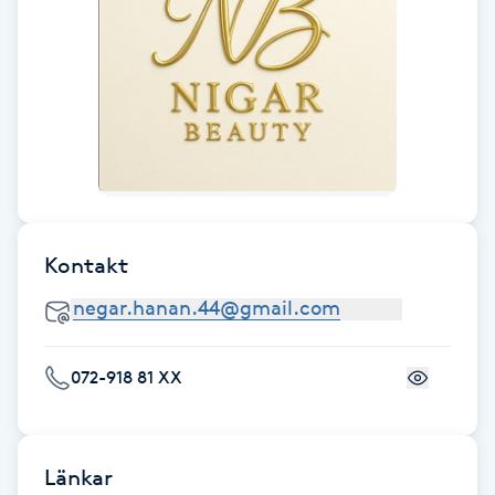
Fransk manikyr
Fransrengöring
Frekvensterapi
Friskvård
Kontakt
Friskvårdsmassage
Frisör
072-918 81 XX
Funktionsanalys
Färgning
Länkar