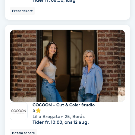
Tider fr. 08:30, Idag
Samtalsterapi
Presentkort
Senioryoga
Shiatsu
Singelfransar
Sjukgymnastik
Skalpmassage
COCOON - Cut & Color Studio
5
Skinbooster
Lilla Brogatan 25
,
Borås
Tider fr. 10:00, ons 12 aug.
Sklerosering
Betala senare