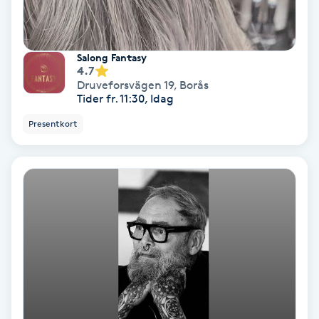
Färgning
Salong Fantasy
Föning
4.7
G
Druveforsvägen 19
,
Borås
Tider fr. 11:30, Idag
Gel naglar
Presentkort
Gelenaglar
Gellack
Gellack med förstärkning
Gravidmassage
Gravidyoga