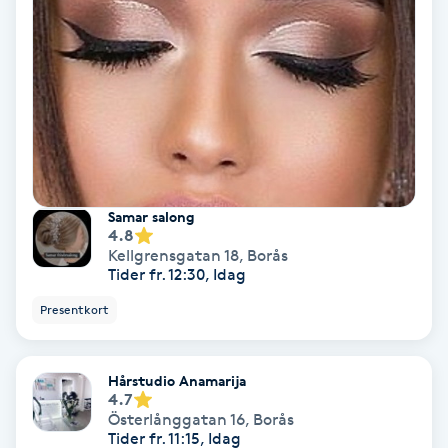
Svettbehandling
T
Tuina-massage
Taktil massage
Samar salong
Tandblekning
4.8
Kellgrensgatan 18
,
Borås
Tider fr. 12:30, Idag
Tandläkare
Presentkort
Tatuering
Hårstudio Anamarija
Tatueringsborttagning
4.7
Österlånggatan 16
,
Borås
Tider fr. 11:15, Idag