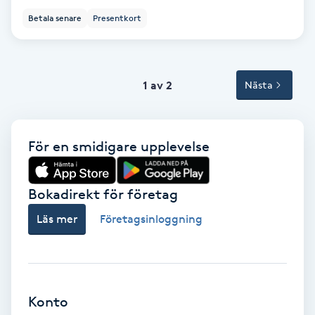
Terapi
Betala senare
Presentkort
Thaimassage
Toning
1 av 2
Nästa
Torr hårbotten
För en smidigare upplevelse
Torrborstning
Bokadirekt för företag
Triggerpunktsmassage
Läs mer
Företagsinloggning
Trådning
Träning
Konto