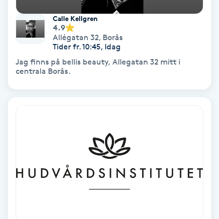
Calle Kellgren
Gruppträning
4.9
Allégatan 32
,
Borås
Tider fr. 10:45, Idag
Gua Sha-massage
Jag finns på bellis beauty, Allegatan 32 mitt i
H
centrala Borås.
Hatha Yoga
Headspa
Healing
Herrklippning
HIFU