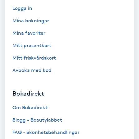
Tvätt & Fön
Logga in
V
Mina bokningar
Vaccination
Mina favoriter
Vampyrbehandling
Mitt presentkort
Mitt friskvårdskort
Vaxning
Avboka med kod
Vaxning brasiliansk
Bokadirekt
Veterinär
Om Bokadirekt
Vibrationsmassage
Blogg - Beautylabbet
Vinyasa Yoga
FAQ - Skönhetsbehandlingar