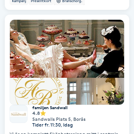
Kampanj
Presentkort
Branschorg.
Ansiktsbehandling djuprengörande
B
Babylights
Balayage
Bambumassage
Barber
Barnklippning
familjen Sandwall
4.8
BIAB
Sandwalls Plats 5
,
Borås
Tider fr. 11:30, Idag
Blowout