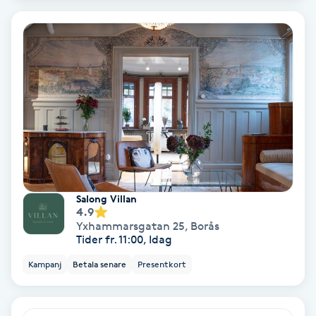
Laserbehandling
Lashlift Keratin
LED-ljusterapi
Liktornar
LPG
Salong Villan
LPG-behandling
4.9
Yxhammarsgatan 25
,
Borås
Tider fr. 11:00, Idag
LPG-massage
Kampanj
Betala senare
Presentkort
Luggklippning