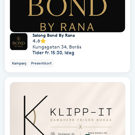
Osteopati
P
Paraffinbehandling
Salong Bond By Rana
4.6
Kungsgatan 34
,
Borås
Pedikyr
Tider fr. 15:30, Idag
Kampanj
Presentkort
Pensionärklippning
Permanent
Permanent hårborttagning
Permanent ögonbrynsmakeup
Personal shopper