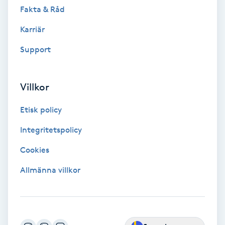
Fakta & Råd
Volymfransar
Karriär
Vårtor
Support
Y
Yin Yoga
Villkor
Etisk policy
Yoga
Integritetspolicy
Yoga Nidra
Cookies
Yogamassage
Allmänna villkor
Z
Zonterapi