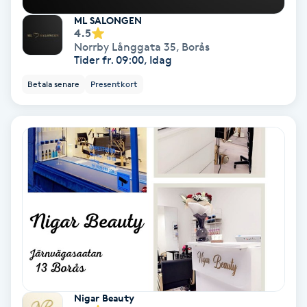
ML SALONGEN
PRP (Platelet Rich Plasma)
4.5
Norrby Långgata 35
,
Borås
Tider fr. 09:00, Idag
PRX-T33
Betala senare
Presentkort
Psoriasis
PT
R
Radiofrekvens
Rakning
Reflexologi
Nigar Beauty