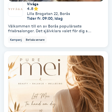
Extensions borttagning
Vivåga
4.8
Lilla Brogatan 22
,
Borås
Eyeliner-tatuering
Tider fr. 09:00, Idag
F
Välkommen till en av Borås populäraste
frisörsalonger. Det självklara valet för dig s...
Face framing
Kampanj
Betala senare
Faceliftmassage
Fet hårbotten
Fettreducering
Fibromassage
Fillers