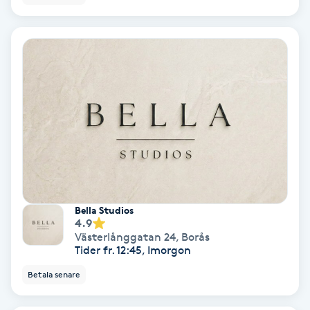
Skoinlägg
Skägg
Skäggfärgning
Skäggklippning
Skäggtrimmning
Bella Studios
Skönhet
4.9
Västerlånggatan 24
,
Borås
Tider fr. 12:45, Imorgon
Slingor
Betala senare
Sockring