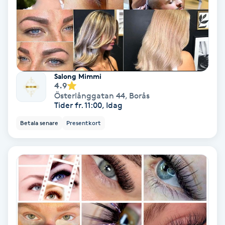
Nagelförlängning akryl
Nagelförlängning gelé
Salong Mimmi
Nagelförlängning glasfiber
4.9
Österlånggatan 44
,
Borås
Tider fr. 11:00, Idag
Nagelförlängning silke
Betala senare
Presentkort
Nagelförstärkning
Nagelklippning
Nagelsvamp
Nageltrång