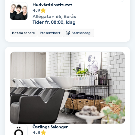
Hudvårdsinstitutet
Hollywood Peel
4.9
Allégatan 66
,
Borås
Tider fr. 08:00, Idag
Hot Stone Massage
Betala senare
Presentkort
Branschorg.
Hot yoga
Hudföryngring
Huduppstramning
Hudvård
Hyaluronsyra
Hyperhidros
Östlings Salonger
4.8