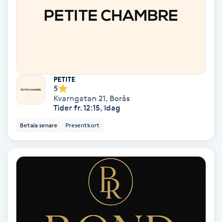
Olaplex
Olaplexbehandling
Ombre
PETITE
5
Ombre brows
Kvarngatan 21
,
Borås
Tider fr. 12:15, Idag
Ombre naglar
Betala senare
Presentkort
Optiker
Ortobionomi
Ortopedi