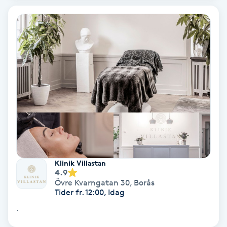
Koppningsmassage
Kosmetisk tatuering
Kostrådgivning
Kroppsinpackning
Kroppspeeling
Käkledsbehandling
Klinik Villastan
4.9
Övre Kvarngatan 30
,
Borås
Kärlbehandling
Tider fr. 12:00, Idag
L
.