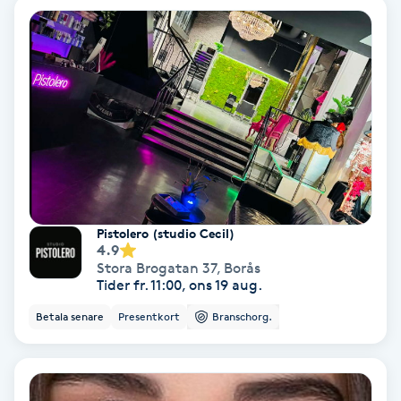
Spa
Spa manikyr & pedikyr
Spa-manikyr
Spa-pedikyr
Spraytan
Pistolero (studio Cecil)
4.9
Stora Brogatan 37
,
Borås
Stylist
Tider fr. 11:00, ons 19 aug.
Betala senare
Presentkort
Branschorg.
Sugaring
Svensk massage