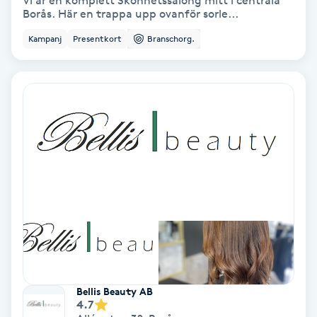
Vi är en komplett Skönhetssalong mitt i centrala
Borås. Här en trappa upp ovanför sorle...
Bottenfärg
Kampanj
Presentkort
Branschorg.
Brynformning
Brynfärgning
Brynplockning
Bröllopsuppsättning
C
Celluliter
Coachning
Bellis Beauty AB
4.7