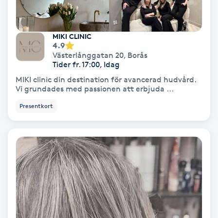
Fransförlängning Volym
MIKI CLINIC
Fransk manikyr
4.9
Västerlånggatan 20
,
Borås
Tider fr. 17:00, Idag
Fransrengöring
MIKI clinic din destination för avancerad hudvård.
Vi grundades med passionen att erbjuda ...
Frekvensterapi
Presentkort
Friskvård
Friskvårdsmassage
Frisör
Funktionsanalys