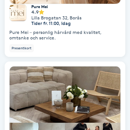
Pure Mei
Fotmassage
4.9
Lilla Brogatan 32
,
Borås
Tider fr. 11:00, Idag
Fotsvamp
Pure Mei – personlig hårvård med kvalitet,
omtanke och service.
Fotvård
Presentkort
Fransar
Fransborttagning
Fransfärgning
Fransförlängning
Fransförlängning Megavolym