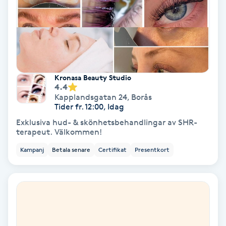
Nagelvård
Naglar borttagning
Kronasa Beauty Studio
Naglar reparation
4.4
Kapplandsgatan 24
,
Borås
Tider fr. 12:00, Idag
Naprapati
Exklusiva hud- & skönhetsbehandlingar av SHR-
terapeut. Välkommen!
Navelpiercing
Kampanj
Betala senare
Certifikat
Presentkort
NBE-massage
Ny frisyr
O