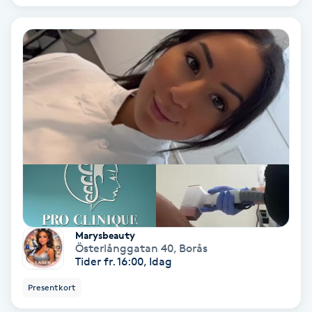
Keratinbehandling
Kinesiologi
Kinesisk medicin
Kiropraktik
Klangmassage
Klippning
Marysbeauty
Österlånggatan 40
,
Borås
Klippning & Slingor
Tider fr. 16:00, Idag
Presentkort
Klippning ungdom