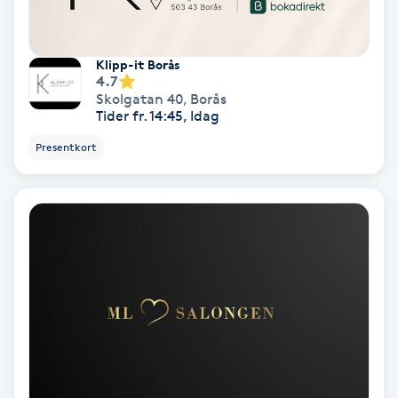
Personlig tränare
Klipp-it Borås
4.7
Picolaser
Skolgatan 40
,
Borås
Tider fr. 14:45, Idag
Piercing
Presentkort
Pigmentbehandling
Pigmentfläckar
Plastikkirurgi
Powder brows
Power Yoga