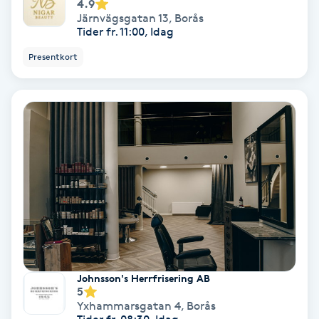
4.9
Regndroppsmassage
Järnvägsgatan 13
,
Borås
Tider fr. 11:00, Idag
Reiki
Presentkort
Reikihealing
Reiki massage
Restorative Yoga
Rosacea
Rosenmetoden
Johnsson's Herrfrisering AB
Ryggmassage
5
Yxhammarsgatan 4
,
Borås
S