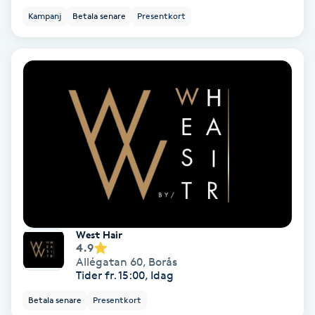
Kampanj
Betala senare
Presentkort
IPL
IPL hårborttagning
IR-massage
J
Japansk massage
K
K18
West Hair
4.9
Katun fransar
Allégatan 60
,
Borås
Tider fr. 15:00, Idag
Kemisk peeling
Betala senare
Presentkort