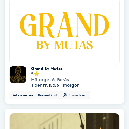
Lymfmassage
Läpptatuering
M
Makeup
Manikyr & Pedikyr
Grand By Mutas
Massage
5
Hötorget 6
,
Borås
Tider fr. 15:55, Imorgon
Medial vägledning
Betala senare
Presentkort
Branschorg.
Medicinsk massage
Meditation