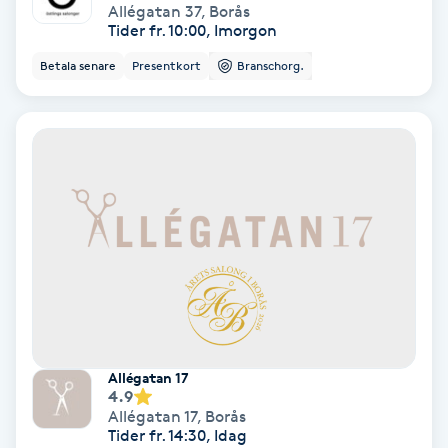
Allégatan 37
,
Borås
Hypnos
Tider fr. 10:00, Imorgon
Betala senare
Presentkort
Branschorg.
Hårborttagning
Hårbottenbehandling
Hårförlängning
Hårvård
Hälsa
Hälsprickor
Allégatan 17
I
4.9
Allégatan 17
,
Borås
Tider fr. 14:30, Idag
Idrottsmassage