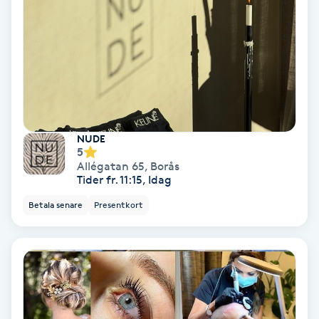
Medium
Megavolymfransar
Melasma
NUDE
Mesoterapi
5
Allégatan 65
,
Borås
MicroPen
Tider fr. 11:15, Idag
Betala senare
Presentkort
Microshading
Mixfransar
N
Nagelförlängning