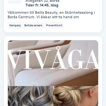
Allégatan 32
,
Borås
Color correction
Tider fr. 14:45, Idag
Välkommen till Bellis Beauty, en Skönhetssalong i
Cryoterapi
Borås Centrum. Vi älskar att ta hand om
D
Kampanj
Betala senare
Presentkort
Damklippning
Dermapen
Diamantslipning
E
Enzympeeling
Extensions