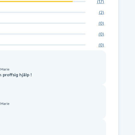
(
17
)
(
2
)
(
0
)
(
0
)
(
0
)
 Marie
 proffsig hjälp !
 Marie