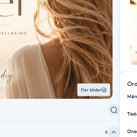
Ord
Fler bilder
Mån
Tisd
Ons
6