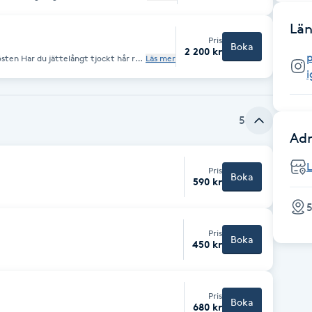
Län
Pris
Boka
2 200 kr
Läs mer
5
Adr
L
Pris
Boka
590 kr
5
Pris
Boka
450 kr
Pris
Boka
680 kr