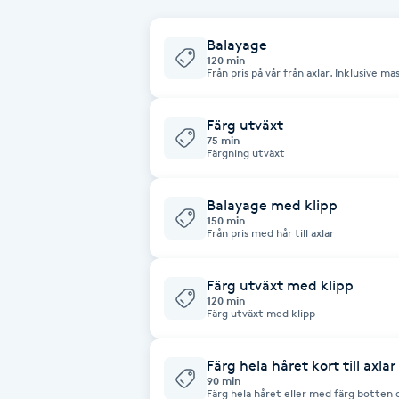
Babylights
Balayage
120 min
Från pris på vår från axlar. Inklusive 
Balayage
Färg utväxt
Bambumassage
75 min
Färgning utväxt
Barber
Balayage med klipp
150 min
Från pris med hår till axlar
Barnklippning
Färg utväxt med klipp
BIAB
120 min
Färg utväxt med klipp
Blowout
Färg hela håret kort till axlar
90 min
Bottenfärg
Färg hela håret eller med färg botten o