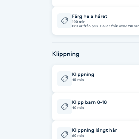
Inkl hårbotten massage
Brynformning
Färg hela håret
100 min
Pris är från pris. Gäller från axlar till brösten Har du jättelångt tjockt hår rek
en konsultation först för rätt pris.
Brynfärgning
Brynplockning
Klippning
Bröllopsuppsättning
Klippning
C
45 min
Celluliter
Klipp barn 0-10
Coachning
40 min
Color correction
Klippning långt hår
60 min