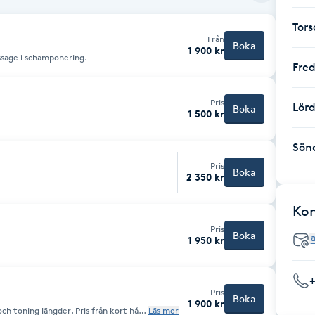
Tor
Från
Boka
1 900 kr
massage i schamponering.
Fre
Pris
Lör
Boka
1 500 kr
Sön
Pris
Boka
2 350 kr
Ko
Pris
Boka
1 950 kr
Pris
Boka
1 900 kr
ch toning längder. Pris från kort hår
Läs mer