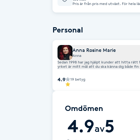
Eyeliner-tatuering
Pris är från pris med utväxt. För hela
pris på plats.
F
Face framing
Personal
Faceliftmassage
Anna Rosine Marie
Anna
Fet hårbotten
Sedan 1998 har jag hjälpt kunder att hitta rätt
yrket är mitt mål att du ska känna dig både fi
Fettreducering
4.9
19
betyg
Fibromassage
Omdömen
Fillers
4.9
5
av
Fotmassage