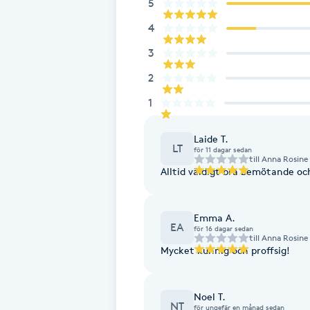
5
Fotsvamp
4
3
Fotvård
2
Fransar
1
Fransborttagning
Laide T.
LT
för 11 dagar sedan
till
Anna Rosine
Alltid väldigt bra bemötande och
Fransfärgning
Fransförlängning
Emma A.
EA
för 16 dagar sedan
till
Anna Rosine
Mycket kunnig och proffsig!
Fransförlängning Megavolym
Fransförlängning Volym
Noel T.
NT
för ungefär en månad sedan