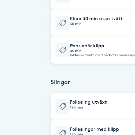
Cryoterapi
D
Klipp 30 min utan tvätt
30 min
Damklippning
Dermapen
Pensionär klipp
45 min
Inklusive tvätt med hårbotrenmasaag
Diamantslipning
E
Slingor
Enzympeeling
Foliesling utväxt
Extensions
120 min
Extensions borttagning
Folieslingor med klipp
150 min