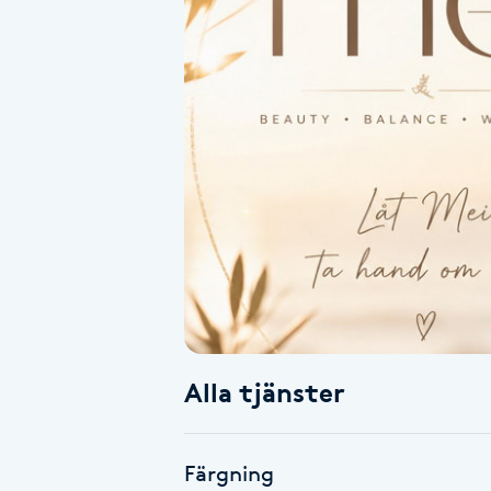
Alternativmedicin
Andningsmassage
Ansiktslyft utan kirurgi
Aromamassage
Ashtanga Yoga
Ayurveda
Alla tjänster
Ayurvedisk Massage
Ansiktsbehandling djuprengörande
Färgning
B