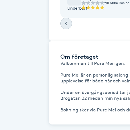
till
Anna Rosine
Fransk manikyr
Underbart
Fransrengöring
Frekvensterapi
Om företaget
Friskvård
Välkommen till Pure Mei igen. 

Friskvårdsmassage
Pure Mei är en personlig salong
upplevelse för både hår och väl
Frisör
Under en övergångsperiod tar ja
Brogatan 32 medan min nya salon
Funktionsanalys
Bokning sker via Pure Mei och d
Färgning