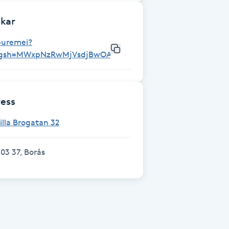
kar
puremei?
igsh=MWxpNzRwMjVsdjBwOA%3D%3D&utm_source=qr
ess
illa Brogatan 32
03 37, Borås