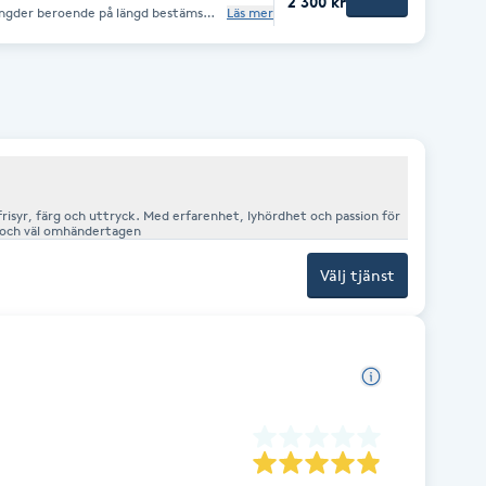
2 300 kr
 längder beroende på längd bestäms
Läs mer
 frisyr, färg och uttryck. Med erfarenhet, lyhördhet och passion för
n och väl omhändertagen
Välj tjänst