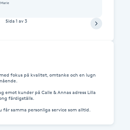
 Marie
Sida
1
av
3
 med fokus på kvalitet, omtanke och en lugn 
mående.

g emot kunder på Calle & Annas adress Lilla 
g färdigställs. 

u får samma personliga service som alltid.