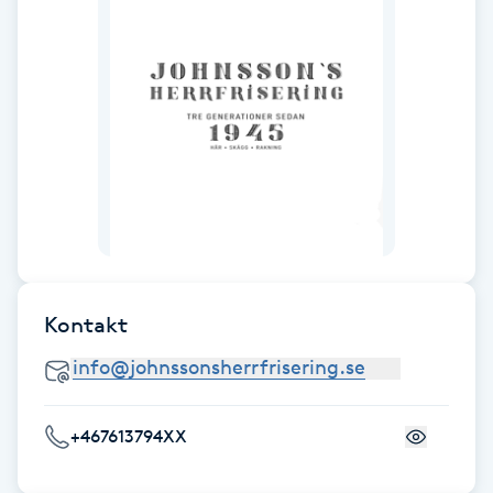
Föning
G
Gel naglar
Gelenaglar
Gellack
Gellack med förstärkning
Kontakt
Gravidmassage
Gravidyoga
+467613794XX
Gruppträning