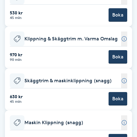
Cryoterapi
D
530 kr
Boka
45 min
Damklippning
Klippning & Skäggtrim m. Varma Omslag
Dermapen
970 kr
Boka
Diamantslipning
90 min
E
Skäggtrim & maskinklippning (snagg)
Enzympeeling
630 kr
Boka
Extensions
45 min
Extensions borttagning
Maskin Klippning (snagg)
Eyeliner-tatuering