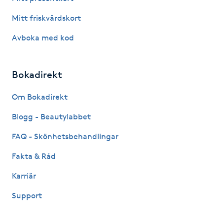
IPL hårborttagning
Mitt friskvårdskort
Avboka med kod
IR-massage
J
Bokadirekt
Japansk massage
Om Bokadirekt
K
Blogg - Beautylabbet
K18
FAQ - Skönhetsbehandlingar
Katun fransar
Fakta & Råd
Karriär
Kemisk peeling
Support
Keratinbehandling