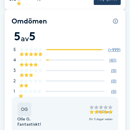
Fotsvamp
Omdömen
Fotvård
5
5
av
Fransar
5
(
+999
)
Fransborttagning
4
(
61
)
3
(
0
)
Fransfärgning
2
(
0
)
Fransförlängning
1
(
0
)
Fransförlängning Megavolym
OG
till
Oliwer
Olle G.
Fransförlängning Volym
för 3 dagar sedan
Fantastiskt!