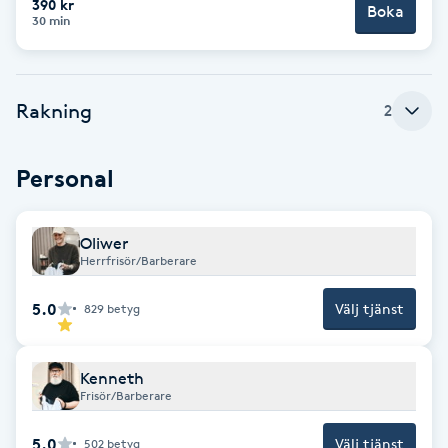
390 kr
Boka
30 min
F
Face framing
Rakning
2
Faceliftmassage
Personal
Fet hårbotten
Oliwer
Fettreducering
Herrfrisör/Barberare
Fibromassage
5.0
Välj tjänst
829
betyg
Fillers
Kenneth
Frisör/Barberare
Fotmassage
5.0
Välj tjänst
502
betyg