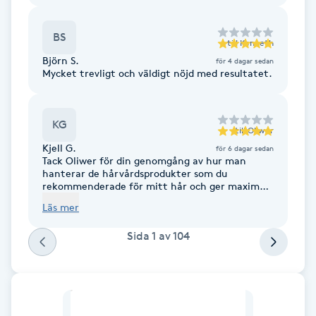
Fransk manikyr
BS
till
Kenneth
Fransrengöring
Björn S.
för 4 dagar sedan
Mycket trevligt och väldigt nöjd med resultatet.
Frekvensterapi
KG
till
Oliwer
Friskvård
Kjell G.
för 6 dagar sedan
Tack Oliwer för din genomgång av hur man
Friskvårdsmassage
hanterar de hårvårdsprodukter som du
rekommenderade för mitt hår och ger maximalt
resultat. Allt handlar inte bara om att klippa sig
Läs mer
Frisör
utan att även få sitt hår att hålla sin style och
glans till nästa klippning🤗
Sida
1
av
104
Funktionsanalys
Färgning