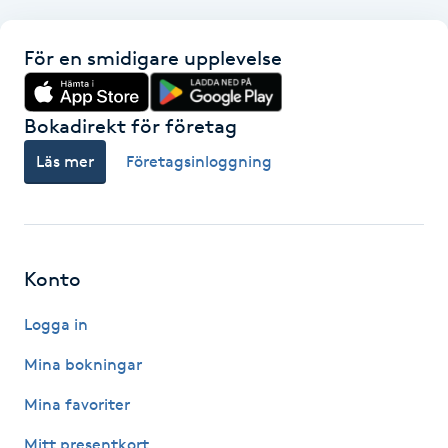
Hårborttagning
För en smidigare upplevelse
Hårbottenbehandling
Bokadirekt för företag
Hårförlängning
Läs mer
Företagsinloggning
Hårvård
Hälsa
Konto
Hälsprickor
I
Logga in
Mina bokningar
Idrottsmassage
Mina favoriter
IPL
Mitt presentkort