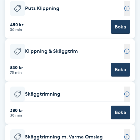
Puts Klippning
Brynformning
450 kr
Boka
Brynfärgning
30 min
Brynplockning
Klippning & Skäggtrim
Bröllopsuppsättning
830 kr
Boka
75 min
C
Celluliter
Skäggtrimning
Coachning
380 kr
Boka
30 min
Color correction
Skäggtrimning m. Varma Omslag