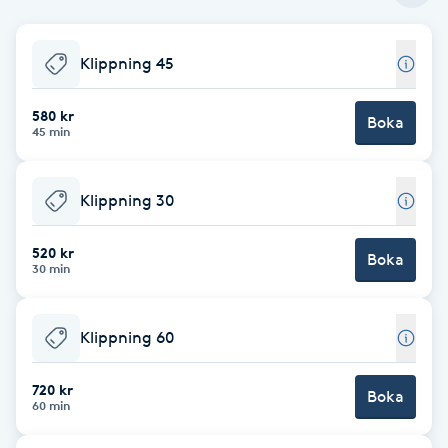
Babylights
Klippning 45
Balayage
580 kr
Boka
45 min
Bambumassage
Klippning 30
Barber
520 kr
Boka
Barnklippning
30 min
BIAB
Klippning 60
Blowout
720 kr
Boka
60 min
Bottenfärg