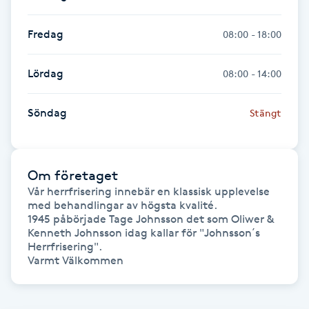
Hot Stone Massage
Fredag
08:00 - 18:00
Hot yoga
Lördag
08:00 - 14:00
Hudföryngring
Söndag
Stängt
Huduppstramning
Hudvård
Om företaget
Vår herrfrisering innebär en klassisk upplevelse 
Hyaluronsyra
med behandlingar av högsta kvalité.

1945 påbörjade Tage Johnsson det som Oliwer & 
Kenneth Johnsson idag kallar för "Johnsson´s 
Hyperhidros
Herrfrisering". 

Varmt Välkommen
Hypnos