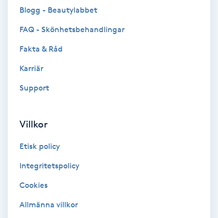
Blogg - Beautylabbet
Brynformning
FAQ - Skönhetsbehandlingar
Brynfärgning
Fakta & Råd
Karriär
Brynplockning
Support
Bröllopsuppsättning
C
Villkor
Celluliter
Etisk policy
Coachning
Integritetspolicy
Cookies
Color correction
Allmänna villkor