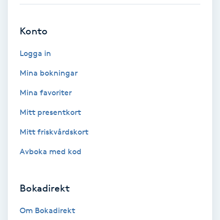
Babylights
Konto
Balayage
Logga in
Bambumassage
Mina bokningar
Mina favoriter
Barber
Mitt presentkort
Barnklippning
Mitt friskvårdskort
Avboka med kod
BIAB
Blowout
Bokadirekt
Bottenfärg
Om Bokadirekt