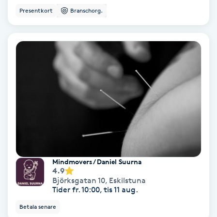
Ansiktsbehandling djuprengörande
Presentkort
Branschorg.
B
Babylights
Balayage
Bambumassage
Barber
Barnklippning
Mindmovers / Daniel Suurna
4.9
Björksgatan 10
,
Eskilstuna
BIAB
Tider fr. 10:00, tis 11 aug.
Betala senare
Blowout