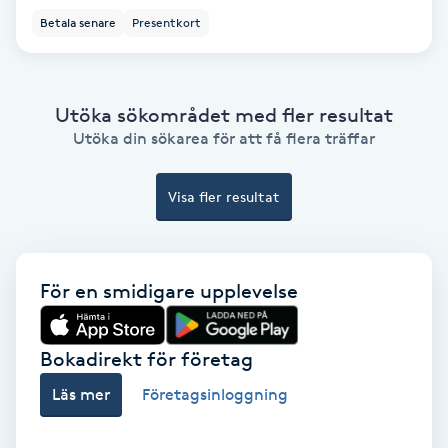
Extensions borttagning
Betala senare
Presentkort
Eyeliner-tatuering
F
Utöka sökområdet med fler resultat
Utöka din sökarea för att få flera träffar
Face framing
Faceliftmassage
Visa fler resultat
Fet hårbotten
För en smidigare upplevelse
Fettreducering
Bokadirekt för företag
Fibromassage
Läs mer
Företagsinloggning
Fillers