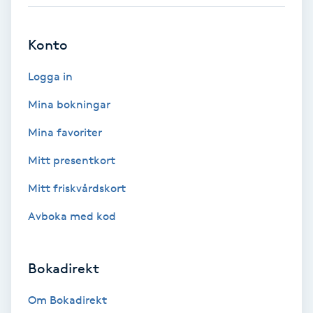
Fotmassage
Konto
Fotsvamp
Logga in
Fotvård
Mina bokningar
Mina favoriter
Fransar
Mitt presentkort
Fransborttagning
Mitt friskvårdskort
Fransfärgning
Avboka med kod
Fransförlängning
Bokadirekt
Fransförlängning Megavolym
Om Bokadirekt