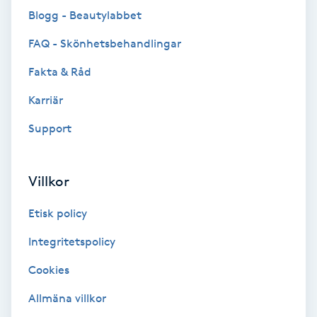
Blogg - Beautylabbet
Fransförlängning Volym
FAQ - Skönhetsbehandlingar
Fransk manikyr
Fakta & Råd
Fransrengöring
Karriär
Support
Frekvensterapi
Friskvård
Villkor
Etisk policy
Friskvårdsmassage
Integritetspolicy
Frisör
Cookies
Funktionsanalys
Allmäna villkor