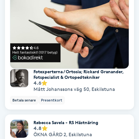
Color correction
Cryoterapi
D
Damklippning
Dermapen
Fotexperterna / Ortosia; Rickard Granander,
Fotspecialist & Ortopedtekniker
Diamantslipning
4.6
Mått Johanssons väg 50
,
Eskilstuna
E
Betala senare
Presentkort
Enzympeeling
Extensions
Rebecca Savela - RS Hästnäring
4.8
ÖKNA GÅRD 2
,
Eskilstuna