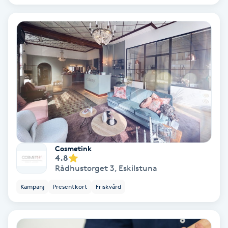
Bottenfärg
Brynformning
Brynfärgning
Brynplockning
Bröllopsuppsättning
Cosmetink
C
4.8
Rådhustorget 3
,
Eskilstuna
Celluliter
Kampanj
Presentkort
Friskvård
Coachning